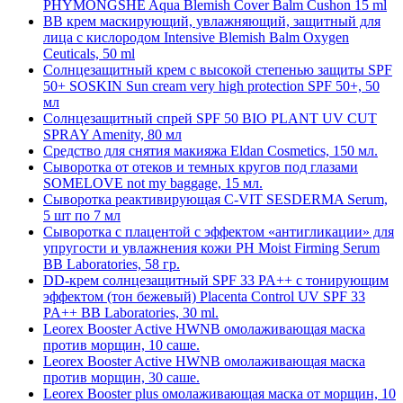
PHYMONGSHE Aqua Blemish Cover Balm Cushon 15 ml
BB крем маскирующий, увлажняющий, защитный для
лица с кислородом Intensive Blemish Balm Oxygen
Ceuticals, 50 ml
Cолнцезащитный крем с высокой степенью защиты SPF
50+ SOSKIN Sun cream very high protection SPF 50+, 50
мл
Cолнцезащитный спрей SPF 50 BIO PLANT UV CUT
SPRAY Amenity, 80 мл
Cредство для снятия макияжа Eldan Cosmetics, 150 мл.
Cыворотка от отеков и темных кругов под глазами
SOMELOVE not my baggage, 15 мл.
Cыворотка реактивирующая C-VIT SESDERMA Serum,
5 шт по 7 мл
Cыворотка с плацентой с эффектом «антигликации» для
упругости и увлажнения кожи PH Moist Firming Serum
BB Laboratories, 58 гр.
DD-крем солнцезащитный SPF 33 PA++ с тонирующим
эффектом (тон бежевый) Placenta Control UV SPF 33
PA++ BB Laboratories, 30 ml.
Leorex Booster Active HWNB омолаживающая маска
против морщин, 10 саше.
Leorex Booster Active HWNB омолаживающая маска
против морщин, 30 саше.
Leorex Booster plus омолаживающая маска от морщин, 10