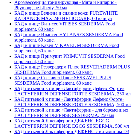
Аромаэссенция тонизирующая «Мята и кипарис»
Phymongshe Liberty, 50 мл
БАД к пище Белизна и сияние кожи PUREWHITE
RADIANCE MAX 240 HELIOCARE, 60 капсул
БАД к пище Витисес VITISES SESDERMA Food
supplement, 60 капс
БАД к пище Илансес HYLANSES SESDERMA Food
supplement, 60 капс.
БАД к пище Кавел М KAVEL M SESDERMA Food
supplement, 60 капс
БАД к пище Примувит PRIMUVIT SESDERMA Food
supplement, 60 капс
БАД к пище Резверадерм Плюс RESVERADERM PLUS
SESDERMA Food supplement, 60 капс.
БАД к пище Сескавел Плюс SESKAVEL PLUS
SESDERMA Food supplement, 60 капс
БАД питьевой к пище «Лактиферрин Дефенс Форте»
LACTYFERRIN DEFENSE FORTE SESDERMA, 250 мл
БАД питьевой к пище «Лактиферрин Дефенс Форте»
LACTYFERRIN DEFENSE FORTE SESDERMA, 500 мл
БАД питьевой к пище «Лактиферрин» для беременных
LACTYFERRIN DEFENSE SESDERMA, 250 мл
БАД питьевой Лактиферрин ДЕФЕНС EGCG
LACTYFERRIN DEFENSE EGCG SESDERMA, 500 мл
БАД питьевой Лактиферрин ДЕФЕНС с витамином D3