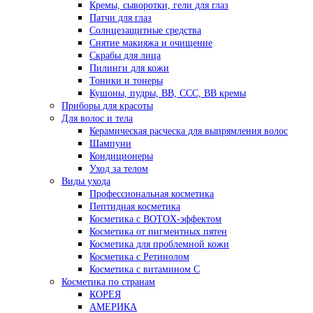
Кремы, сыворотки, гели для глаз
Патчи для глаз
Солнцезащитные средства
Снятие макияжа и очищение
Скрабы для лица
Пилинги для кожи
Тоники и тонеры
Кушоны, пудры, ВВ, ССС, ВВ кремы
Приборы для красоты
Для волос и тела
Керамическая расческа для выпрямления волос
Шампуни
Кондиционеры
Уход за телом
Виды ухода
Профессиональная косметика
Пептидная косметика
Косметика с BOTOX-эффектом
Косметика от пигментных пятен
Косметика для проблемной кожи
Косметика с Ретинолом
Косметика с витамином С
Косметика по странам
КОРЕЯ
АМЕРИКА