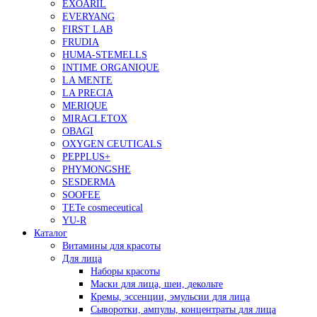
EXOARIL
EVERYANG
FIRST LAB
FRUDIA
HUMA-STEMELLS
INTIME ORGANIQUE
LA MENTE
LA PRECIA
MERIQUE
MIRACLETOX
OBAGI
OXYGEN CEUTICALS
PEPPLUS+
PHYMONGSHE
SESDERMA
SOOFEE
TETe cosmeceutical
YU-R
Каталог
Витамины для красоты
Для лица
Наборы красоты
Маски для лица, шеи, декольте
Кремы, эссенции, эмульсии для лица
Сыворотки, ампулы, концентраты для лица