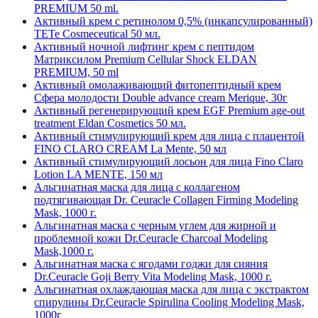
PREMIUM 50 ml.
Активный крем с ретинолом 0,5% (инкапсулированный)
TETe Cosmeceutical 50 мл.
Активный ночной лифтинг крем с пептидом
Матриксилом Premium Cellular Shock ELDAN
PREMIUM, 50 ml
Активный омолаживающий фитопептидный крем
Сфера молодости Double advance cream Merique, 30г
Активный регенерирующий крем EGF Premium age-out
treatment Eldan Cosmetics 50 мл.
Активный стимулирующий крем для лица с плацентой
FINO CLARO CREAM La Mente, 50 мл
Активный стимулирующий лосьон для лица Fino Claro
Lotion LA MENTE, 150 мл
Альгинатная маска для лица с коллагеном
подтягивающая Dr. Ceuracle Collagen Firming Modeling
Mask, 1000 г.
Альгинатная маска с черным углем для жирной и
проблемной кожи Dr.Ceuracle Charcoal Modeling
Mask,1000 г.
Альгинатная маска с ягодами годжи для сияния
Dr.Ceuracle Goji Berry Vita Modeling Mask, 1000 г.
Альгинатная охлаждающая маска для лица с экстрактом
спирулины Dr.Ceuracle Spirulina Cooling Modeling Mask,
1000г