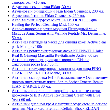
сывороток, 4х10 мл.
Азуленовая сыворотка Eldan, 30 мл
Азуленовый очищающий гель Eldan Cosmetics, 200 мл.
Азуленовый тоник Eldan Cosmetics, 250 мл.
Аква Хилинг Перфект Мист ARTISTIC&CO Aqua
Healing the Perfect Cleansing Mist, 150 мл
Аква-сыворотка против морщин Пептидный микс
Mistique Aqua-Serum Anti-Wrinkle Peptide Mix Dermatime,
50 мл.
Активная пептидная маска для сияния кожи Active clear
pack Merique, 100г
Активная ревитализирующая маска KEENWELL Jalea
Real & Ginseng Mascarilla Revitalizante-Activa, 60 мл
Активная регенерирующая сыворотка Eldan с
факторами роста EGF 30 ml.
Активная стимулирующая сыворотка для лица FINO
CLARO ESSENCE La Mente, 30 мл
Активная сыворотка №1 «Разглаживание + Осветление»
против пигментных пятен Serum Sorbet Experte Beaute
JEAN D’ARCEL 30 мл.
Активный восстанавливающий крем «живые клетки
дрожжей» SHER / Active Revitalizing Cream with Live
Yeast 60 ml.
Активный дневной крем с лифтинг эффектом на основе
пептида Матриксил Premium Cellular Shock ELDAN