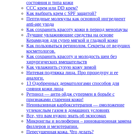
состояния и типа кожи
CCC крем или DD крем?
Как выбрать крем с SPF защитой?
Пептидные молекулы как основной ингредиент
anti-age ухода
Как сохранить красоту кожи в период менопаузы
Лучшие увлажняющие средства на основе
Керамидов для супер мягкой и гладкой кожи
Как пользоваться ретинолом. Секреты от ведущих
косметологов.
Как сохранить красоту и молодость шеи без
хирургических вмешательств
Как увлажнить сухую кожу зимой
Нитевая подтяжка лица. Про процедуру и ее
аналоги.
13 Одобренных дерматологами способов для
сияния кожи лица
Ретинол — анти-эйдж супермен в борьбе с
признаками старения кожи!
Неинвазивная карбокситерапия — омоложение
углекислым газом в домашних условиях
Все, что вам нужно знать об экзосомах
Микроиглы и волюферин – инновационная замена
филлеров и мезотерапии.
Пересушенная кожа. Что делать?