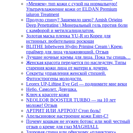
«Меняем» тип кожи с сухой на нормальную!
Ультраувлажнение кожи от ELDAN Premium
ialuron Treatment
Продуло спину? Защемило шею? Amish Origins
Deep Penetrating \ Минеральный гель против боли
с камфорой и метилсалицилатом.
Золотая маска пленка YU-R из Кореи для
истинных любительниц роскоши
BLITHE Inbetween Hydro Priming Cream \ Крем-
праймер для лица увлажняющий. Отзыв
Лучшие ночные кремы для лица. Пока ты спишь…
Женская красота передается по наследству. Типы
старения кожи лица от матери к дочери.
Секреты управления женской стихией.
Фитоэстрогены молодости.
Leorex UP-Lifting Eye Gel — поднимите мне веки
Небо. Самолет. Девушка.
Ключ к красоте кожи
NEOLEOR BOOSTER TURBO — на 10 лет
моложе! Отзыв
АРТРИТ ИЛИ АРТРОЗ? Стоп боль!
Апельсиновое настроение кожи Ester-C!
Почему кошкам не нужен ботокс или мой честный
отзыв о креме для глаз MAGHIALI.
Здоровая спина или офисному «планктону»