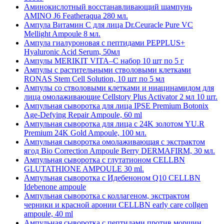
Аминокислотный восстанавливающий шампунь
AMINO J6 Featheraqua 280 мл.
Ампула Витамин С для лица Dr.Ceuracle Pure VC
Mellight Ampoule 8 мл.
Ампула гиалуроновая с пептидами PEPPLUS+
Hyaluronic Acid Serum, 50мл
Ампулы MERIKIT VITA–C набор 10 шт по 5 г
Ампулы с растительными стволовыми клетками
RONAS Stem Cell Solution, 10 шт по 5 мл
Ампулы со стволовыми клетками и ниацинамидом для
лица омолаживающие Cellstory Plus Activator 2 мл 10 шт.
Ампульная сыворотка для лица IPSE Premium Botonix
Age-Defying Repair Ampoule, 60 ml
Ампульная сыворотка для лица с 24K золотом YU.R
Premium 24K Gold Ampoule, 100 мл.
Ампульная сыворотка омолаживающая с экстрактом
ягод Bio Correction Ampoule Berry DERMAFIRM, 30 мл.
Ампульная сыворотка с глутатионом CELLBN
GLUTATHIONE AMPOULE 30 ml.
Ампульная сыворотка с Идебеноном Q10 CELLBN
Idebenone ampoule
Ампульная сыворотка с коллагеном, экстрактом
черники и красной аронии CELLBN early care collgen
ampoule, 40 ml
Ампульная сыворотка с пептидами против морщин