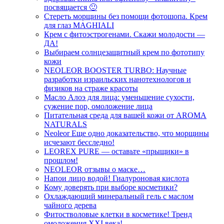
посвящается 🙂
Cтереть морщины без помощи фотошопа. Крем
для глаз MAGHIALI
Крем с фитоэстрогенами. Скажи молодости —
ДА!
Выбираем солнцезащитный крем по фототипу
кожи
NEOLEOR BOOSTER TURBO: Научные
разработки израильских нанотехнологов и
физиков на страже красоты
Масло Алоэ для лица: уменьшение сухости,
сужение пор, омоложение лица
Питательная среда для вашей кожи от AROMA
NATURALS
Neoleor Еще одно доказательство, что морщины
исчезают бесследно!
LEOREX PURE — оставьте «прыщики» в
прошлом!
NEOLEOR отзывы о маске…
Напои лицо водой! Гиалуроновая кислота
Кому доверять при выборе косметики?
Охлаждающий минеральный гель с маслом
чайного дерева
Фитостволовые клетки в косметике! Тренд
омоложения XXI века!