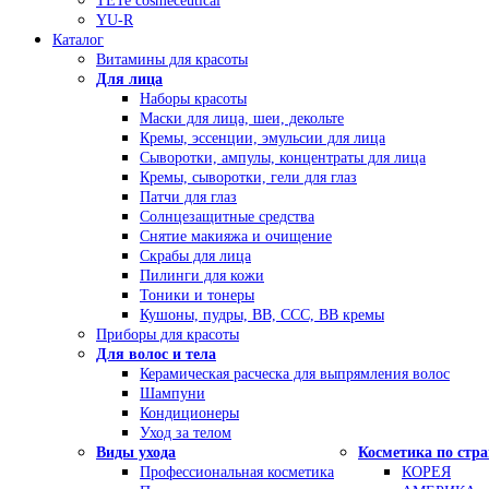
TETe cosmeceutical
YU-R
Каталог
Витамины для красоты
Для лица
Наборы красоты
Маски для лица, шеи, декольте
Кремы, эссенции, эмульсии для лица
Сыворотки, ампулы, концентраты для лица
Кремы, сыворотки, гели для глаз
Патчи для глаз
Солнцезащитные средства
Снятие макияжа и очищение
Скрабы для лица
Пилинги для кожи
Тоники и тонеры
Кушоны, пудры, ВВ, ССС, ВВ кремы
Приборы для красоты
Для волос и тела
Керамическая расческа для выпрямления волос
Шампуни
Кондиционеры
Уход за телом
Виды ухода
Косметика по стр
Профессиональная косметика
КОРЕЯ