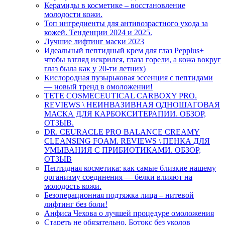
Керамиды в косметике – восстановление
молодости кожи.
Топ ингредиенты для антивозрастного ухода за
кожей. Тенденции 2024 и 2025.
Лучшие лифтинг маски 2023
Идеальный пептидный крем для глаз Pepplus+
чтобы взгляд искрился, глаза горели, а кожа вокруг
глаз была как у 20-ти летних)
Кислородная пузырьковая эссенция с пептидами
— новый тренд в омоложении!
TETE COSMECEUTICAL CARBOXY PRO.
REVIEWS \ НЕИНВАЗИВНАЯ ОДНОШАГОВАЯ
МАСКА ДЛЯ КАРБОКСИТЕРАПИИ. ОБЗОР,
ОТЗЫВ.
DR. CEURACLE PRO BALANCE CREAMY
CLEANSING FOAM. REVIEWS \ ПЕНКА ДЛЯ
УМЫВАНИЯ С ПРИБИОТИКАМИ. ОБЗОР,
ОТЗЫВ
Пептидная косметика: как самые близкие нашему
организму соединения — белки влияют на
молодость кожи.
Безоперационная подтяжка лица – нитевой
лифтинг без боли!
Анфиса Чехова о лучшей процедуре омоложения
Стареть не обязательно. Ботокс без уколов