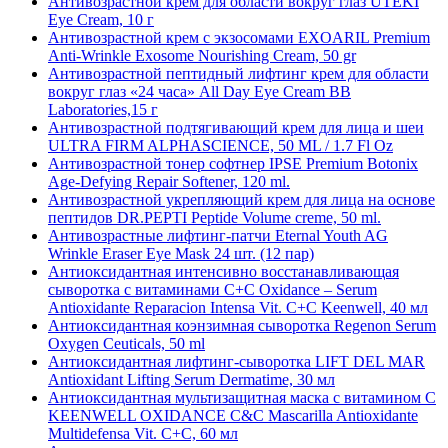
Антивозрастной крем для области вокруг глаз UTEKI
Eye Cream, 10 г
Антивозрастной крем с экзосомами EXOARIL Premium
Anti-Wrinkle Exosome Nourishing Cream, 50 gr
Антивозрастной пептидный лифтинг крем для области
вокруг глаз «24 часа» All Day Eye Cream BB
Laboratories,15 г
Антивозрастной подтягивающий крем для лица и шеи
ULTRA FIRM ALPHASCIENCE, 50 ML / 1.7 Fl Oz
Антивозрастной тонер софтнер IPSE Premium Botonix
Age-Defying Repair Softener, 120 ml.
Антивозрастной укрепляющий крем для лица на основе
пептидов DR.PEPTI Peptide Volume creme, 50 ml.
Антивозрастные лифтинг-патчи Eternal Youth AG
Wrinkle Eraser Eye Mask 24 шт. (12 пар)
Антиоксидантная интенсивно восстанавливающая
сыворотка с витаминами С+С Oxidance – Serum
Antioxidante Reparacion Intensa Vit. C+C Keenwell, 40 мл
Антиоксидантная коэнзимная сыворотка Regenon Serum
Oxygen Ceuticals, 50 ml
Антиоксидантная лифтинг-сыворотка LIFT DEL MAR
Antioxidant Lifting Serum Dermatime, 30 мл
Антиоксидантная мультизащитная маска с витамином С
KEENWELL OXIDANCE C&C Mascarilla Antioxidante
Multidefensa Vit. C+C, 60 мл