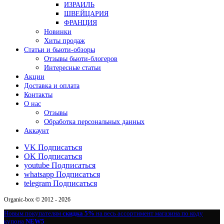
ИЗРАИЛЬ
ШВЕЙЦАРИЯ
ФРАНЦИЯ
Новинки
Хиты продаж
Статьи и бьюти-обзоры
Отзывы бьюти-блогеров
Интересные статьи
Акции
Доставка и оплата
Контакты
О нас
Отзывы
Обработка персональных данных
Аккаунт
VK
Подписаться
OK
Подписаться
youtube
Подписаться
whatsapp
Подписаться
telegram
Подписаться
Organic-box © 2012 - 2026
Новым покупателям
скидка 5%
на весь ассортимент магазина по коду
купона
NEW5