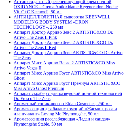
Антиоксидантный регенерирующий крем ночной
OXIDANCE – Crema Antioxidante Regeneradora Noche
Vit. C+C Keenwell, 50 мл
АНТИЦЕЛЛЮЛИТНАЯ сыворотка KEENWELL
MODELING BODY SYSTEM «DRON
TECHNOLOGY», 250 мл
Аппарат Доктор Арриво Зевс 2 ARTISTIC&CO Dr.
Arrivo The Zeus II Pink
Аппарат Доктор Арриво Зевс 2 ARTISTIC&CO Dr.
Arrivo The Zeus II Red
Аппарат Доктор Арриво Зевс ARTISTIC&CO Dr. Arrivo
The Zeus
Аппарат Мисс Арриво Вегас 2 ARTISTIC&CO Miss
Arrivo Vegas II
Аппарат Мисс Арриво Гоуст ARTISTIC&CO Miss Arrivo
Ghost
Аппарат Мисс Арриво Гоуст Премиум ARTISTIC&CO
Miss Arrivo Ghost Premium
Аппарат-скрабер с ультразвуковой ионной технологией
Dr. Fresco The Zeus
Ароматный тоник-лосьон Eldan Cosmetics, 250 мл.
Аромаэссенция для баланса эмоций «Жасмин, роза и
иланг-иланг» Loving Me Phymongshe, 50 мл
Аромаэссенция расслабляющая «Ладан и сандал»
Phymongshe Stable, 50 мл