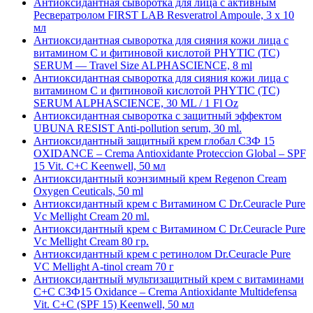
Антиоксидантная сыворотка для лица с активным
Ресвератролом FIRST LAB Resveratrol Ampoule, 3 x 10
мл
Антиоксидантная сыворотка для сияния кожи лица с
витамином C и фитиновой кислотой PHYTIC (TC)
SERUM — Travel Size ALPHASCIENCE, 8 ml
Антиоксидантная сыворотка для сияния кожи лица с
витамином C и фитиновой кислотой PHYTIC (TC)
SERUM ALPHASCIENCE, 30 ML / 1 Fl Oz
Антиоксидантная сыворотка с защитный эффектом
UBUNA RESIST Anti-pollution serum, 30 ml.
Антиоксидантный защитный крем глобал СЗФ 15
OXIDANCE – Crema Antioxidante Proteccion Global – SPF
15 Vit. C+C Keenwell, 50 мл
Антиоксидантный коэнзимный крем Regenon Cream
Oxygen Ceuticals, 50 ml
Антиоксидантный крем с Витамином С Dr.Ceuracle Pure
Vc Mellight Cream 20 ml.
Антиоксидантный крем с Витамином С Dr.Ceuracle Pure
Vc Mellight Cream 80 гр.
Антиоксидантный крем с ретинолом Dr.Ceuracle Pure
VC Mellight A-tinol cream 70 г
Антиоксидантный мультизащитный крем с витаминами
С+С СЗФ15 Oxidance – Crema Antioxidante Multidefensa
Vit. C+C (SPF 15) Keenwell, 50 мл