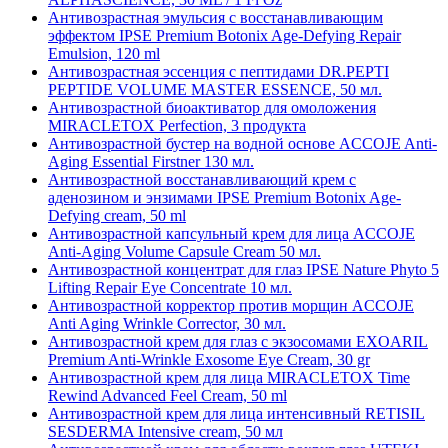
Антивозрастная эмульсия с восстанавливающим
эффектом IPSE Premium Botonix Age-Defying Repair
Emulsion, 120 ml
Антивозрастная эссенция с пептидами DR.PEPTI
PEPTIDE VOLUME MASTER ESSENCE, 50 мл.
Антивозрастной биоактиватор для омоложения
MIRACLETOX Perfection, 3 продукта
Антивозрастной бустер на водной основе ACCOJE Anti-
Aging Essential Firstner 130 мл.
Антивозрастной восстанавливающий крем с
аденозином и энзимами IPSE Premium Botonix Age-
Defying cream, 50 ml
Антивозрастной капсульный крем для лица ACCOJE
Anti-Aging Volume Capsule Cream 50 мл.
Антивозрастной концентрат для глаз IPSE Nature Phyto 5
Lifting Repair Eye Concentrate 10 мл.
Антивозрастной корректор против морщин ACCOJE
Anti Aging Wrinkle Corrector, 30 мл.
Антивозрастной крем для глаз с экзосомами EXOARIL
Premium Anti-Wrinkle Exosome Eye Cream, 30 gr
Антивозрастной крем для лица MIRACLETOX Time
Rewind Advanced Feel Cream, 50 ml
Антивозрастной крем для лица интенсивный RETISIL
SESDERMA Intensive cream, 50 мл