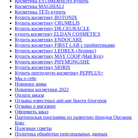
Косметика ESTIME&SENS купить
Косметика MAGHIALI
Косметика TETe купить
Купить косметику BOTONIX
Купить косметику CRUMELIS
Купить косметику DR.CEURACLE
купить косметику ELDAN COSMETICS
Купить косметику ENDOCARE
Купить косметику FIRST LAB c пробиотиками
Купить косметику LEOREX (Леорекс)
Купить косметику MAY COOP (Май Куп)
Купить косметику PHYMONGSHE
Купить косметику SIORIS
Купить пептидную косметику PEPPLUS+
Мы о себе
Новинки зимы
Новинки косметики 2022
Оплата заказа
Отзывы известных anti-age бьюти блогеров
Отзывы о магазине
Оформить заказ
Партнерская программа по развитию брендов Органик
Бокс
Полезные советы
Политика обработки персональных данных