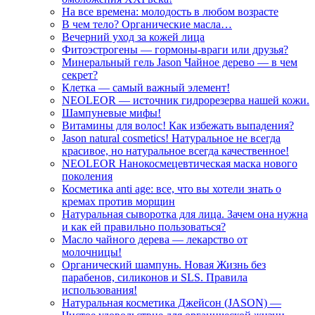
На все времена: молодость в любом возрасте
В чем тело? Органические масла…
Вечерний уход за кожей лица
Фитоэстрогены — гормоны-враги или друзья?
Минеральный гель Jason Чайное дерево — в чем
секрет?
Клетка — самый важный элемент!
NEOLEOR — источник гидрорезерва нашей кожи.
Шампуневые мифы!
Витамины для волос! Как избежать выпадения?
Jason natural cosmetics! Натуральное не всегда
красивое, но натуральное всегда качественное!
NEOLEOR Нанокосмецевтическая маска нового
поколения
Косметика anti age: все, что вы хотели знать о
кремах против морщин
Натуральная сыворотка для лица. Зачем она нужна
и как ей правильно пользоваться?
Масло чайного дерева — лекарство от
молочницы!
Органический шампунь. Новая Жизнь без
парабенов, силиконов и SLS. Правила
использования!
Натуральная косметика Джейсон (JASON) —