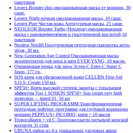
пакетиков
Leorex Booster plus омолаживающая маска от морщин, 30
саше.
Leorex Night ночная омолаживающая маска, 10 саше.
Leorex Pure Чистая кожа Антиугревая маска, 25 саше.
NEOLEOR Booster Turbo (Неолеор) омолаживающая
маска с нанокремнеземом и гиалуроновой кислотой,10
пакетиков
Neoleor Neolift Гиалуроновая пептидная сыворотка анти-
эйдж, 30 мл.
New Generation Age Control Омолаживающая маска
экзопротектор для лица и шеи EVER YANG, 10 масок.
Oчищающая пенка для лица Эстер-С Ester-C Super C
Jason, 177 гр.
SOS крем для обезвоженной кожи CELLBN First-Aid
S.O.S. Cream 150 мл.
SPF50+ Крем высокой степени защиты с тональным
эффектом Тон 1 SOSKIN SPF50+ Sun cream very high
protection — tinted 01, 50 мл
SUPER LIFTING PROGRAMM Трансформационная
пептидная лифтинг программа для глубокой коррекции
морщин PEPPLUS+ PICOBIO, крем + 10 масок
Tropocollagen + vit C Троппоколлаген питьевой морской
коллаген 31 стик
UBUNA набор из 4-х уникальных уходовых мини