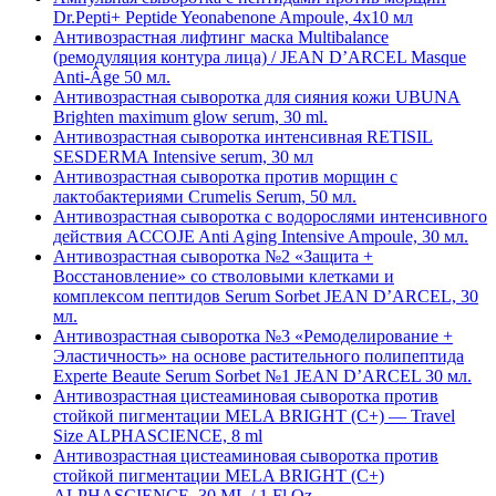
Dr.Pepti+ Peptide Yeonabenone Ampoule, 4х10 мл
Антивозрастная лифтинг маска Multibalance
(ремодуляция контура лица) / JEAN D’ARCEL Masque
Anti-Âge 50 мл.
Антивозрастная сыворотка для сияния кожи UBUNA
Brighten maximum glow serum, 30 ml.
Антивозрастная сыворотка интенсивная RETISIL
SESDERMA Intensive serum, 30 мл
Антивозрастная сыворотка против морщин c
лактобактериями Crumelis Serum, 50 мл.
Антивозрастная сыворотка с водорослями интенсивного
действия ACCOJE Anti Aging Intensive Ampoule, 30 мл.
Антивозрастная сыворотка №2 «Защита +
Восстановление» со стволовыми клетками и
комплексом пептидов Serum Sorbet JEAN D’ARCEL, 30
мл.
Антивозрастная сыворотка №3 «Ремоделирование +
Эластичность» на основе растительного полипептида
Experte Beaute Serum Sorbet №1 JEAN D’ARCEL 30 мл.
Антивозрастная цистеаминовая сыворотка против
стойкой пигментации MELA BRIGHT (C+) — Travel
Size ALPHASCIENCE, 8 ml
Антивозрастная цистеаминовая сыворотка против
стойкой пигментации MELA BRIGHT (C+)
ALPHASCIENCE, 30 ML / 1 Fl Oz