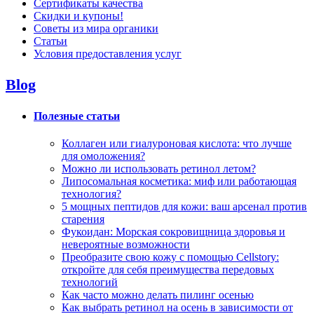
Сертификаты качества
Скидки и купоны!
Советы из мира органики
Статьи
Условия предоставления услуг
Blog
Полезные статьи
Коллаген или гиалуроновая кислота: что лучше
для омоложения?
Можно ли использовать ретинол летом?
Липосомальная косметика: миф или работающая
технология?
5 мощных пептидов для кожи: ваш арсенал против
старения
Фукоидан: Морская сокровищница здоровья и
невероятные возможности
Преобразите cвою кожу c помощью Cellstory:
откройте для себя преимущества передовых
технологий
Как часто можно делать пилинг осенью
Как выбрать ретинол на осень в зависимости от