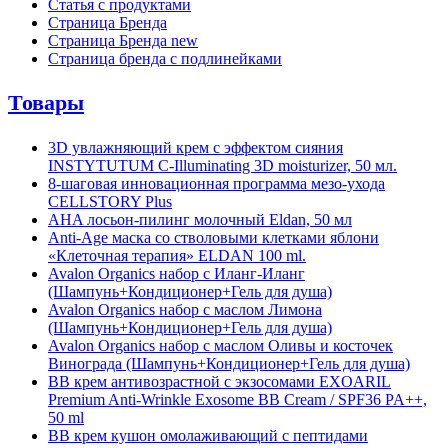
Статья с продуктами
Страница Бренда
Страница Бренда new
Страница бренда с подлинейками
Товары
3D увлажняющий крем с эффектом сияния
INSTYTUTUM C-Illuminating 3D moisturizer, 50 мл.
8-шаговая инновационная программа мезо-ухода
CELLSTORY Plus
AHA лосьон-пилинг молочный Eldan, 50 мл
Anti-Age маска со стволовыми клетками яблони
«Клеточная терапия» ELDAN 100 ml.
Avalon Organics набор с Иланг-Иланг
(Шампунь+Кондиционер+Гель для душа)
Avalon Organics набор с маслом Лимона
(Шампунь+Кондиционер+Гель для душа)
Avalon Organics набор с маслом Оливы и косточек
Винограда (Шампунь+Кондиционер+Гель для душа)
BB крем антивозрастной с экзосомами EXOARIL
Premium Anti-Wrinkle Exosome BB Cream / SPF36 PA++,
50 ml
BB крем кушон омолаживающий с пептидами