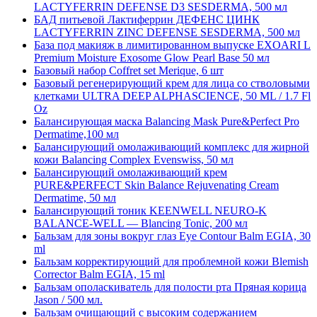
LACTYFERRIN DEFENSE D3 SESDERMA, 500 мл
БАД питьевой Лактиферрин ДЕФЕНС ЦИНК
LACTYFERRIN ZINC DEFENSE SESDERMA, 500 мл
База под макияж в лимитированном выпуске EXOARI L
Premium Moisture Exosome Glow Pearl Base 50 мл
Базовый набор Сoffret set Merique, 6 шт
Базовый регенерирующий крем для лица со стволовыми
клетками ULTRA DEEP ALPHASCIENCE, 50 ML / 1.7 Fl
Oz
Балансирующая маска Balancing Mask Pure&Perfect Pro
Dermatime,100 мл
Балансирующий омолаживающий комплекс для жирной
кожи Balancing Complex Evenswiss, 50 мл
Балансирующий омолаживающий крем
PURE&PERFECT Skin Balance Rejuvenating Cream
Dermatime, 50 мл
Балансирующий тоник KEENWELL NEURO-K
BALANCE-WELL — Blancing Tonic, 200 мл
Бальзам для зоны вокруг глаз Eye Contour Balm EGIA, 30
ml
Бальзам корректирующий для проблемной кожи Blemish
Corrector Balm EGIA, 15 ml
Бальзам ополаскиватель для полости рта Пряная корица
Jason / 500 мл.
Бальзам очищающий с высоким содержанием