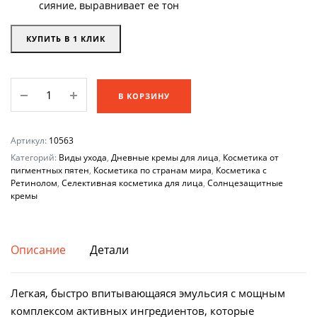
сияние, выравнивает ее тон
КУПИТЬ В 1 КЛИК
Депигментирующий
В КОРЗИНУ
гель-
крем
СЗФ
Артикул:
10563
50
Категорий:
Виды ухода
,
Дневные кремы для лица
,
Косметика от
NEORETIN
пигментных пятен
,
Косметика по странам мира
,
Косметика с
Ретинолом
,
Селективная косметика для лица
,
Солнцезащитные
Discrom
кремы
Control
GelCream
Pigment
Описание
Детали
Lightener
SPF
50
Легкая, быстро впитывающаяся эмульсия с мощным
Cantabria
комплексом активных ингредиентов, которые