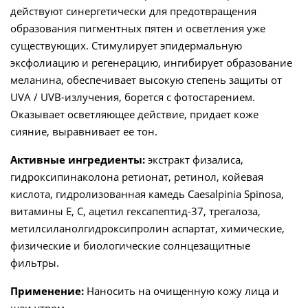
Labs,
действуют синергетически для предотвращения
40
образования пигментных пятен и осветления уже
мл
существующих. Стимулирует эпидермальную
количество
эксфолиацию и регенерацию, ингибирует образование
меланина, обеспечивает высокую степень защиты от
UVA / UVB-излучения, борется с фотостарением.
Оказывает осветляющее действие, придает коже
сияние, выравнивает ее тон.
Активные ингредиенты:
экстракт физалиса,
гидроксипинаколона ретионат, ретинол, койевая
кислота, гидролизованная камедь Caesalpinia Spinosa,
витамины Е, С, ацетил гексапептид-37, трегалоза,
метилсиланолгидроксипролин аспартат, химические,
физические и биологические солнцезащитные
фильтры.
Применение:
Наносить на очищенную кожу лица и