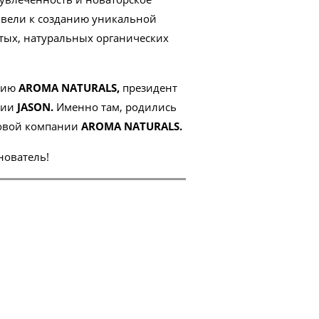
вели к созданию уникальной
стых, натуральных органических
анию
AROMA NATURALS,
президент
нии
JASON.
Именно там, родились
новой компании
AROMA NATURALS.
нователь!