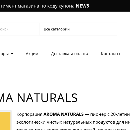
ртимент магазина по коду купона
NEW5
зоры
Акции
Доставка и оплата
Контакты
Керамич
выпрямл
шеи, декольте
MA NATURALS
Шампун
 эмульсии для
Кондиц
лы, концентраты
Уход за 
Корпорация
AROMA NATURALS
— пионер с 20-летни
экологически чистых натуральных продуктов для и
 гели для глаз
талантливых, творческих личностей, гениальность,