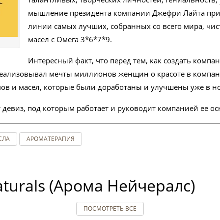
мышление президента компании Джефри Лайта при
средства
линии самых лучших, собранных со всего мира, чи
масел с Омега 3*6*7*9.
и очищение
Интересный факт, что перед тем, как создать комп
и
еализовывал мечты миллионов женщин о красоте в компа
ов и масел, которые были доработаны и улучшены уже в 
В, ССС, ВВ кремы
девиз, под которым работает и руководит компанией ее ос
СЛА
АРОМАТЕРАПИЯ
КА
Ь
turals (Арома Нейчералс)
АРИЯ
ИЯ
ПОСМОТРЕТЬ ВСЕ