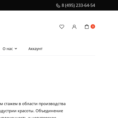
8 (495) 233-64-54
0
О нас
Аккаунт
еская расческа для
ения волос
и
ионеры
телом
м стажем в области производства
ндустрии красоты. Объединение
 увлеченность и новаторское