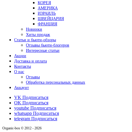
КОРЕЯ
АМЕРИКА
ИЗРАИЛЬ
ШВЕЙЦАРИЯ
ФРАНЦИЯ
Новинки
Хиты продаж
Статьи и бьюти-обзоры
Отзывы бьюти-блогеров
Интересные статьи
Акции
Доставка и оплата
Контакты
О нас
Отзывы
Обработка персональных данных
Аккаунт
VK
Подписаться
OK
Подписаться
youtube
Подписаться
whatsapp
Подписаться
telegram
Подписаться
Organic-box © 2012 - 2026