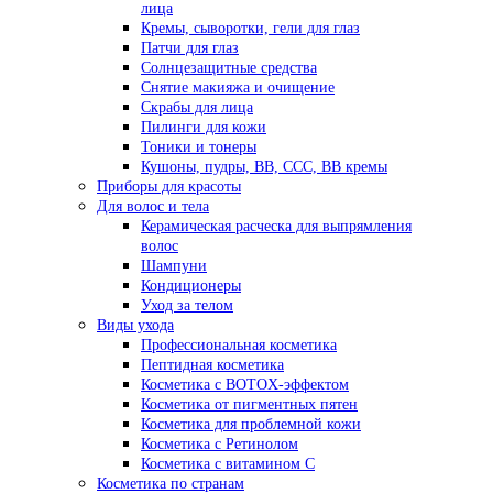
лица
Кремы, сыворотки, гели для глаз
Патчи для глаз
Солнцезащитные средства
Снятие макияжа и очищение
Скрабы для лица
Пилинги для кожи
Тоники и тонеры
Кушоны, пудры, ВВ, ССС, ВВ кремы
Приборы для красоты
Для волос и тела
Керамическая расческа для выпрямления
волос
Шампуни
Кондиционеры
Уход за телом
Виды ухода
Профессиональная косметика
Пептидная косметика
Косметика с BOTOX-эффектом
Косметика от пигментных пятен
Косметика для проблемной кожи
Косметика с Ретинолом
Косметика с витамином С
Косметика по странам