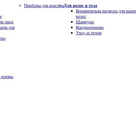
Приборы для красоты
Для волос и тела
Керамическая расческа для вып
е
волос
ля лица
Шампуни
раты для
Кондиционеры
Уход за телом
лаз
В кремы