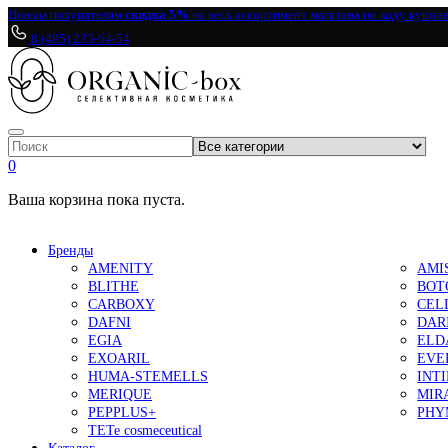
Новым покупателям
скидка 5%
на весь ассортимент магазина по коду купон
8 (495) 233-64-54
0
Ваша корзина пока пуста.
Бренды
AMENITY
AMI
BLITHE
BOT
CARBOXY
CEL
DAFNI
DAR
EGIA
ELD
EXOARIL
EVE
HUMA-STEMELLS
INT
MERIQUE
MIR
PEPPLUS+
PHY
TETe cosmeceutical