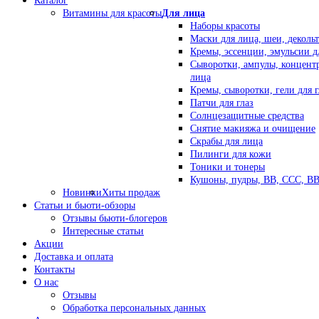
Каталог
Витамины для красоты
Для лица
Наборы красоты
Маски для лица, шеи, декольт
Кремы, эссенции, эмульсии д
Сыворотки, ампулы, концент
лица
Кремы, сыворотки, гели для г
Патчи для глаз
Солнцезащитные средства
Снятие макияжа и очищение
Скрабы для лица
Пилинги для кожи
Тоники и тонеры
Кушоны, пудры, ВВ, ССС, В
Новинки
Хиты продаж
Статьи и бьюти-обзоры
Отзывы бьюти-блогеров
Интересные статьи
Акции
Доставка и оплата
Контакты
О нас
Отзывы
Обработка персональных данных