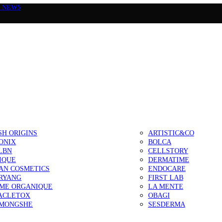
а
NEW5
SH ORIGINS
ARTISTIC&CO
ONIX
BOLCA
LBN
CELLSTORY
IQUE
DERMATIME
AN COSMETICS
ENDOCARE
RYANG
FIRST LAB
IME ORGANIQUE
LA MENTE
ACLETOX
OBAGI
MONGSHE
SESDERMA