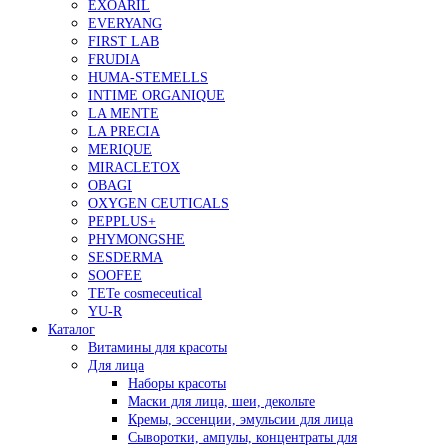
EXOARIL
EVERYANG
FIRST LAB
FRUDIA
HUMA-STEMELLS
INTIME ORGANIQUE
LA MENTE
LA PRECIA
MERIQUE
MIRACLETOX
OBAGI
OXYGEN CEUTICALS
PEPPLUS+
PHYMONGSHE
SESDERMA
SOOFEE
TETe cosmeceutical
YU-R
Каталог
Витамины для красоты
Для лица
Наборы красоты
Маски для лица, шеи, декольте
Кремы, эссенции, эмульсии для лица
Сыворотки, ампулы, концентраты для