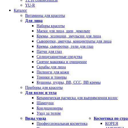
TETe cosmeceutical
YU-R
Каталог
Витамины для красоты
Для лица
Наборы красоты
Маски для лица, шеи, декольте
Кремы, эссенции, эмульсии для лица
Сыворотки, ампулы, концентраты для лица
Кремы, сыворотки, гели для глаз
Патчи для глаз
Солнцезащитные средства
Снятие макияжа и очищение
Скрабы для лица
Пилинги для кожи
Тоники и тонеры
Кушоны, пудры, ВВ, ССС, ВВ кремы
Приборы для красоты
Для волос и тела
Керамическая расческа для выпрямления волос
Шампуни
Кондиционеры
Уход за телом
Виды ухода
Косметика по стр
Профессиональная косметика
КОРЕЯ