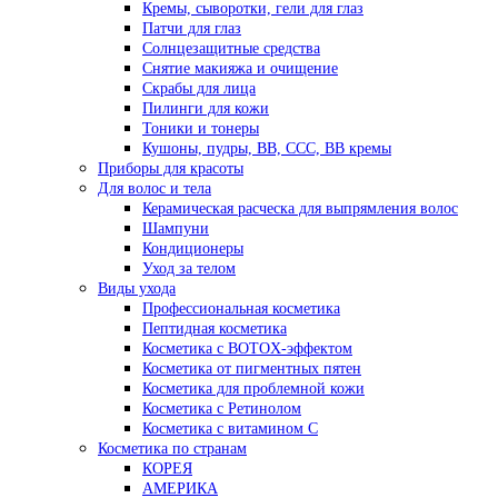
Кремы, сыворотки, гели для глаз
Патчи для глаз
Солнцезащитные средства
Снятие макияжа и очищение
Скрабы для лица
Пилинги для кожи
Тоники и тонеры
Кушоны, пудры, ВВ, ССС, ВВ кремы
Приборы для красоты
Для волос и тела
Керамическая расческа для выпрямления волос
Шампуни
Кондиционеры
Уход за телом
Виды ухода
Профессиональная косметика
Пептидная косметика
Косметика с BOTOX-эффектом
Косметика от пигментных пятен
Косметика для проблемной кожи
Косметика с Ретинолом
Косметика с витамином С
Косметика по странам
КОРЕЯ
АМЕРИКА