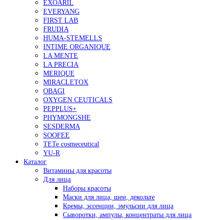
EXOARIL
EVERYANG
FIRST LAB
FRUDIA
HUMA-STEMELLS
INTIME ORGANIQUE
LA MENTE
LA PRECIA
MERIQUE
MIRACLETOX
OBAGI
OXYGEN CEUTICALS
PEPPLUS+
PHYMONGSHE
SESDERMA
SOOFEE
TETe cosmeceutical
YU-R
Каталог
Витамины для красоты
Для лица
Наборы красоты
Маски для лица, шеи, декольте
Кремы, эссенции, эмульсии для лица
Сыворотки, ампулы, концентраты для лица