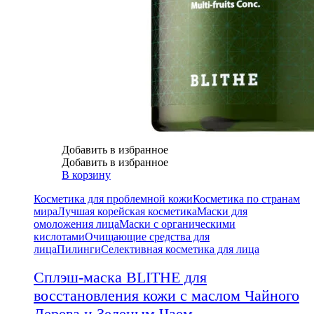
Добавить в избранное
Добавить в избранное
В корзину
Косметика для проблемной кожи
Косметика по странам
мира
Лучшая корейская косметика
Маски для
омоложения лица
Маски с органическими
кислотами
Очищающие средства для
лица
Пилинги
Селективная косметика для лица
Сплэш-маска BLITHE для
восстановления кожи с маслом Чайного
Дерева и Зеленым Чаем