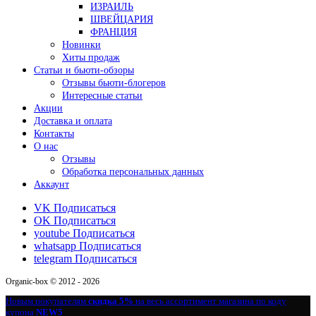
ИЗРАИЛЬ
ШВЕЙЦАРИЯ
ФРАНЦИЯ
Новинки
Хиты продаж
Статьи и бьюти-обзоры
Отзывы бьюти-блогеров
Интересные статьи
Акции
Доставка и оплата
Контакты
О нас
Отзывы
Обработка персональных данных
Аккаунт
VK
Подписаться
OK
Подписаться
youtube
Подписаться
whatsapp
Подписаться
telegram
Подписаться
Organic-box © 2012 - 2026
Новым покупателям
скидка 5%
на весь ассортимент магазина по коду
купона
NEW5