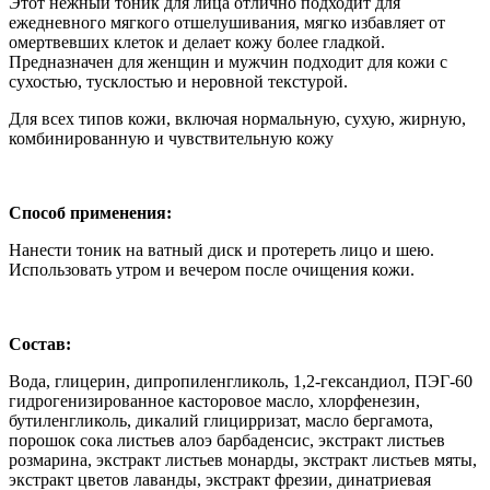
Этот нежный тоник для лица отлично подходит для
ежедневного мягкого отшелушивания, мягко избавляет от
омертвевших клеток и делает кожу более гладкой.
Предназначен для женщин и мужчин подходит для кожи с
сухостью, тусклостью и неровной текстурой.
Для всех типов кожи, включая нормальную, сухую, жирную,
комбинированную и чувствительную кожу
Способ применения:
Нанести тоник на ватный диск и протереть лицо и шею.
Использовать утром и вечером после очищения кожи.
Состав:
Вода, глицерин, дипропиленгликоль, 1,2-гександиол, ПЭГ-60
гидрогенизированное касторовое масло, хлорфенезин,
бутиленгликоль, дикалий глицирризат, масло бергамота,
порошок сока листьев алоэ барбаденсис, экстракт листьев
розмарина, экстракт листьев монарды, экстракт листьев мяты,
экстракт цветов лаванды, экстракт фрезии, динатриевая