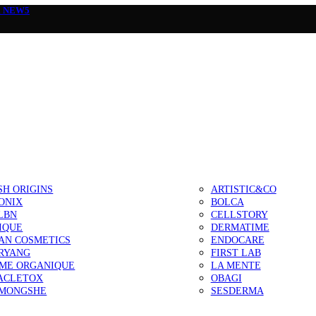
а
NEW5
SH ORIGINS
ARTISTIC&CO
ONIX
BOLCA
LBN
CELLSTORY
IQUE
DERMATIME
AN COSMETICS
ENDOCARE
RYANG
FIRST LAB
IME ORGANIQUE
LA MENTE
ACLETOX
OBAGI
MONGSHE
SESDERMA