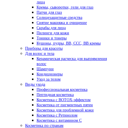
лица
Кремы, сыворотки, гели для глаз
Патчи для глаз
Солнцезащитные средства
Снятие макияжа и очищение
Скрабы для лица
Пилинги для кожи
Тоники и тонеры
Кушоны, пудры, ВВ, ССС, ВВ кремы
Приборы для красоты
Для волос и тела
Керамическая расческа для выпрямления
волос
Шампуни
Кондиционеры
Уход за телом
Виды ухода
Профессиональная косметика
Пептидная косметика
Косметика с BOTOX-эффектом
Косметика от пигментных пятен
Косметика для проблемной кожи
Косметика с Ретинолом
Косметика с витамином С
Косметика по странам