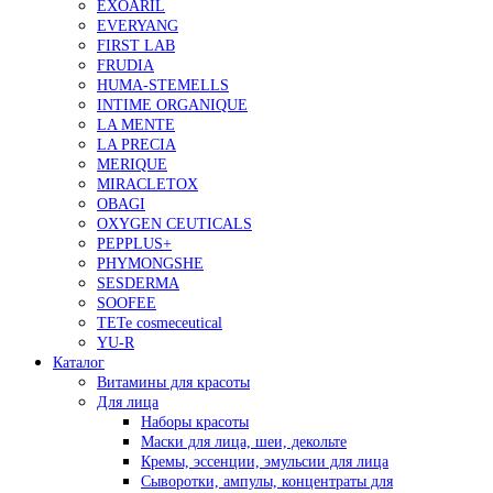
EXOARIL
EVERYANG
FIRST LAB
FRUDIA
HUMA-STEMELLS
INTIME ORGANIQUE
LA MENTE
LA PRECIA
MERIQUE
MIRACLETOX
OBAGI
OXYGEN CEUTICALS
PEPPLUS+
PHYMONGSHE
SESDERMA
SOOFEE
TETe cosmeceutical
YU-R
Каталог
Витамины для красоты
Для лица
Наборы красоты
Маски для лица, шеи, декольте
Кремы, эссенции, эмульсии для лица
Сыворотки, ампулы, концентраты для