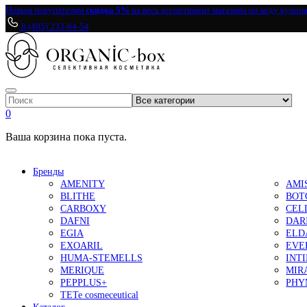
Новым покупателям
скидка 5%
на весь ассортимент магазина по коду купон
8 (495) 233-64-54
0
Ваша корзина пока пуста.
Бренды
AMENITY
AMI
BLITHE
BOT
CARBOXY
CEL
DAFNI
DAR
EGIA
ELD
EXOARIL
EVE
HUMA-STEMELLS
INT
MERIQUE
MIR
PEPPLUS+
PHY
TETe cosmeceutical