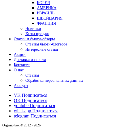
КОРЕЯ
АМЕРИКА
ИЗРАИЛЬ
ШВЕЙЦАРИЯ
ФРАНЦИЯ
Новинки
Хиты продаж
Статьи и бьюти-обзоры
Отзывы бьюти-блогеров
Интересные статьи
Акции
Доставка и оплата
Контакты
О нас
Отзывы
Обработка персональных данных
Аккаунт
VK
Подписаться
OK
Подписаться
youtube
Подписаться
whatsapp
Подписаться
telegram
Подписаться
Organic-box © 2012 - 2026