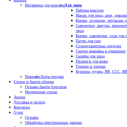
Каталог
Витамины для красоты
Для лица
Наборы красоты
Маски для лица, шеи, декольт
Кремы, эссенции, эмульсии д
Сыворотки, ампулы, концент
лица
Кремы, сыворотки, гели для г
Патчи для глаз
Солнцезащитные средства
Снятие макияжа и очищение
Скрабы для лица
Пилинги для кожи
Тоники и тонеры
Кушоны, пудры, ВВ, ССС, В
Новинки
Хиты продаж
Статьи и бьюти-обзоры
Отзывы бьюти-блогеров
Интересные статьи
Акции
Доставка и оплата
Контакты
О нас
Отзывы
Обработка персональных данных