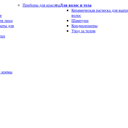
Приборы для красоты
Для волос и тела
Керамическая расческа для вып
е
волос
ля лица
Шампуни
раты для
Кондиционеры
Уход за телом
лаз
В кремы