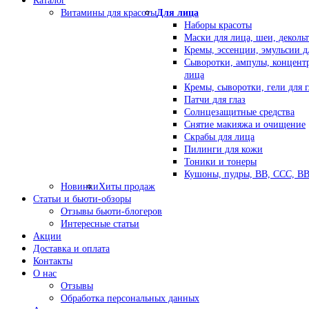
Каталог
Витамины для красоты
Для лица
Наборы красоты
Маски для лица, шеи, декольт
Кремы, эссенции, эмульсии д
Сыворотки, ампулы, концент
лица
Кремы, сыворотки, гели для г
Патчи для глаз
Солнцезащитные средства
Снятие макияжа и очищение
Скрабы для лица
Пилинги для кожи
Тоники и тонеры
Кушоны, пудры, ВВ, ССС, В
Новинки
Хиты продаж
Статьи и бьюти-обзоры
Отзывы бьюти-блогеров
Интересные статьи
Акции
Доставка и оплата
Контакты
О нас
Отзывы
Обработка персональных данных