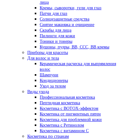
лица
Кремы, сыворотки, гели для глаз
Патчи для глаз
Солнцезащитные средства
Снятие макияжа и очищение
Скрабы для лица
Пилинги для кожи
Тоники и тонеры
Кушоны, пудры, ВВ, ССС, ВВ кремы
Приборы для красоты
Для волос и тела
Керамическая расческа для выпрямления
волос
Шампуни
Кондиционеры
Уход за телом
Виды ухода
Профессиональная косметика
Пептидная косметика
Косметика с BOTOX-эффектом
Косметика от пигментных пятен
Косметика для проблемной кожи
Косметика с Ретинолом
Косметика с витамином С
Косметика по странам