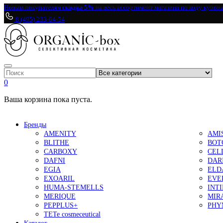
Новым покупателям
скидка 5%
на весь ассортимент магазина по коду купон
8 (495) 233-64-54
0
Ваша корзина пока пуста.
Бренды
AMENITY
AMI
BLITHE
BOT
CARBOXY
CEL
DAFNI
DAR
EGIA
ELD
EXOARIL
EVE
HUMA-STEMELLS
INT
MERIQUE
MIR
PEPPLUS+
PHY
TETe cosmeceutical