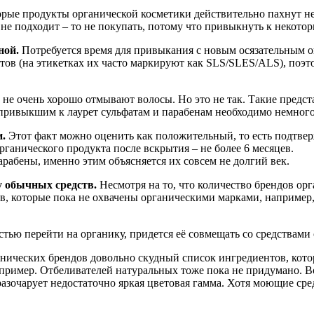
рые продукты органической косметики действительно пахнут не 
х не подходит – то не покупать, потому что привыкнуть к некото
ной.
Потребуется время для привыкания с новым осязательным о
ов (на этикетках их часто маркируют как SLS/SLES/ALS), поэто
 очень хорошо отмывают волосы. Но это не так. Такие представ
привыкшим к лаурет сульфатам и парабенам необходимо немного
.
Этот факт можно оценить как положительный, то есть подтве
рганического продукта после вскрытия – не более 6 месяцев.
рабены, именно этим объясняется их совсем не долгий век.
у обычных средств.
Несмотря на то, что количество брендов ор
тв, которые пока не охвачены органическими марками, например
тью перейти на органику, придется её совмещать со средствами
нических брендов довольно скудный список ингредиентов, кото
апример. Отбеливателей натуральных тоже пока не придумано. Вот
разочарует недостаточно яркая цветовая гамма. Хотя моющие сре