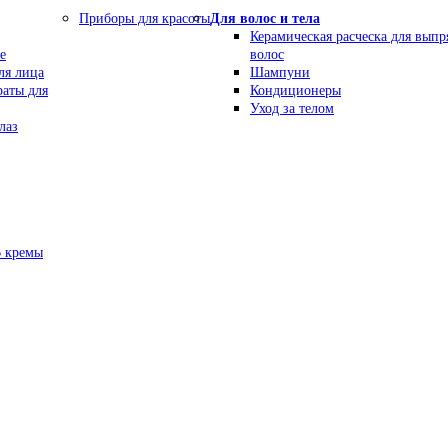
Приборы для красоты
Для волос и тела
Керамическая расческа для вып
е
волос
ля лица
Шампуни
раты для
Кондиционеры
Уход за телом
лаз
В кремы