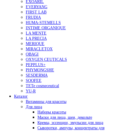
EXOARIL
EVERYANG
FIRST LAB
FRUDIA
HUMA-STEMELLS
INTIME ORGANIQUE
LA MENTE
LA PRECIA
MERIQUE
MIRACLETOX
OBAGI
OXYGEN CEUTICALS
PEPPLUS+
PHYMONGSHE
SESDERMA
SOOFEE
TETe cosmeceutical
YU-R
Каталог
Витамины для красоты
Для лица
Наборы красоты
Маски для лица, шеи, декольте
Кремы, эссенции, эмульсии для лица
Сыворотки, ампулы, концентраты для