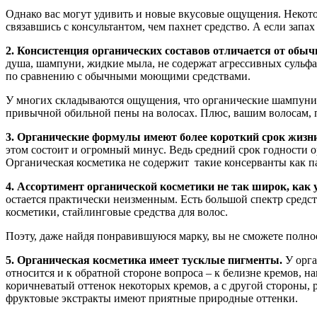
Однако вас могут удивить и новые вкусовые ощущения. Некото
связавшись с консультантом, чем пахнет средство. А если запа
2. Консистенция органических составов отличается от обыч
душа, шампуни, жидкие мыла, не содержат агрессивных сульфат
по сравнению с обычными моющими средствами.
У многих складываются ощущения, что органические шампуни не
привычной обильной пены на волосах. Плюс, вашим волосам, 
3. Органические формулы имеют более короткий срок жизни
этом состоит и огромный минус. Ведь средний срок годности о
Органическая косметика не содержит такие консерванты как па
4. Ассортимент органической косметики не так широк, как 
остается практически неизменным. Есть большой спектр средс
косметики, стайлинговые средства для волос.
Поэту, даже найдя понравившуюся марку, вы не сможете полнос
5. Органическая косметика имеет тусклые пигменты.
У орга
относится и к обратной стороне вопроса – к белизне кремов, н
коричневатый оттенок некоторых кремов, а с другой стороны, 
фруктовые экстракты имеют приятные природные оттенки.