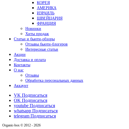
КОРЕЯ
АМЕРИКА
ИЗРАИЛЬ
ШВЕЙЦАРИЯ
ФРАНЦИЯ
Новинки
Хиты продаж
Статьи и бьюти-обзоры
Отзывы бьюти-блогеров
Интересные статьи
Акции
Доставка и оплата
Контакты
О нас
Отзывы
Обработка персональных данных
Аккаунт
VK
Подписаться
OK
Подписаться
youtube
Подписаться
whatsapp
Подписаться
telegram
Подписаться
Organic-box © 2012 - 2026