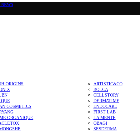
а
NEW5
SH ORIGINS
ARTISTIC&CO
ONIX
BOLCA
LBN
CELLSTORY
IQUE
DERMATIME
AN COSMETICS
ENDOCARE
RYANG
FIRST LAB
IME ORGANIQUE
LA MENTE
ACLETOX
OBAGI
MONGSHE
SESDERMA