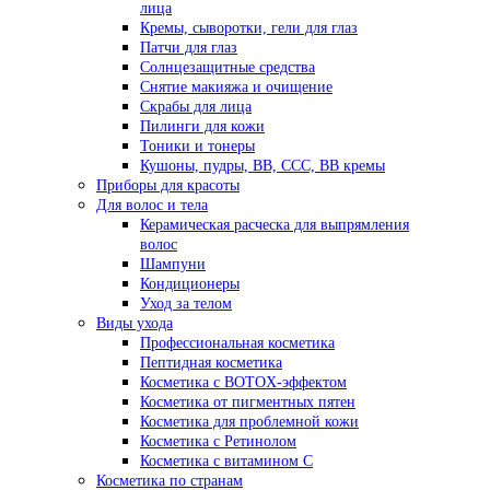
лица
Кремы, сыворотки, гели для глаз
Патчи для глаз
Солнцезащитные средства
Снятие макияжа и очищение
Скрабы для лица
Пилинги для кожи
Тоники и тонеры
Кушоны, пудры, ВВ, ССС, ВВ кремы
Приборы для красоты
Для волос и тела
Керамическая расческа для выпрямления
волос
Шампуни
Кондиционеры
Уход за телом
Виды ухода
Профессиональная косметика
Пептидная косметика
Косметика с BOTOX-эффектом
Косметика от пигментных пятен
Косметика для проблемной кожи
Косметика с Ретинолом
Косметика с витамином С
Косметика по странам