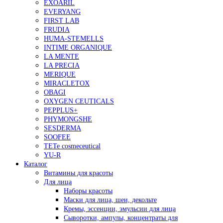
EXOARIL
EVERYANG
FIRST LAB
FRUDIA
HUMA-STEMELLS
INTIME ORGANIQUE
LA MENTE
LA PRECIA
MERIQUE
MIRACLETOX
OBAGI
OXYGEN CEUTICALS
PEPPLUS+
PHYMONGSHE
SESDERMA
SOOFEE
TETe cosmeceutical
YU-R
Каталог
Витамины для красоты
Для лица
Наборы красоты
Маски для лица, шеи, декольте
Кремы, эссенции, эмульсии для лица
Сыворотки, ампулы, концентраты для