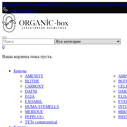
Новым покупателям
скидка 5%
на весь ассортимент магазина по коду купон
8 (495) 233-64-54
0
Ваша корзина пока пуста.
Бренды
AMENITY
AMI
BLITHE
BOT
CARBOXY
CEL
DAFNI
DAR
EGIA
ELD
EXOARIL
EVE
HUMA-STEMELLS
INT
MERIQUE
MIR
PEPPLUS+
PHY
TETe cosmeceutical