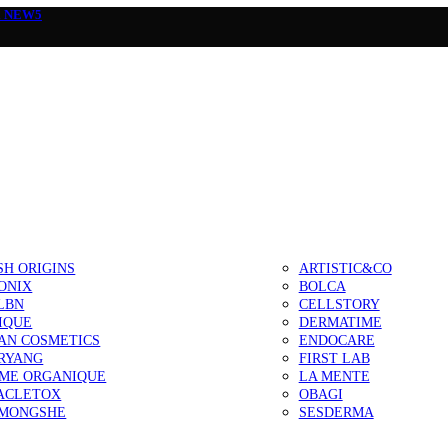
а
NEW5
SH ORIGINS
ARTISTIC&CO
ONIX
BOLCA
LBN
CELLSTORY
IQUE
DERMATIME
AN COSMETICS
ENDOCARE
RYANG
FIRST LAB
IME ORGANIQUE
LA MENTE
ACLETOX
OBAGI
MONGSHE
SESDERMA