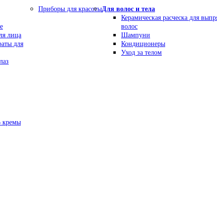
Приборы для красоты
Для волос и тела
Керамическая расческа для вып
е
волос
ля лица
Шампуни
раты для
Кондиционеры
Уход за телом
лаз
В кремы