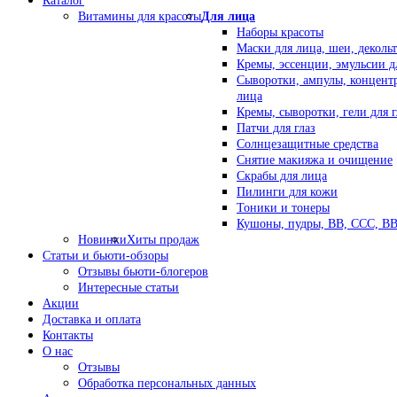
Каталог
Витамины для красоты
Для лица
Наборы красоты
Маски для лица, шеи, декольт
Кремы, эссенции, эмульсии д
Сыворотки, ампулы, концент
лица
Кремы, сыворотки, гели для г
Патчи для глаз
Солнцезащитные средства
Снятие макияжа и очищение
Скрабы для лица
Пилинги для кожи
Тоники и тонеры
Кушоны, пудры, ВВ, ССС, В
Новинки
Хиты продаж
Статьи и бьюти-обзоры
Отзывы бьюти-блогеров
Интересные статьи
Акции
Доставка и оплата
Контакты
О нас
Отзывы
Обработка персональных данных