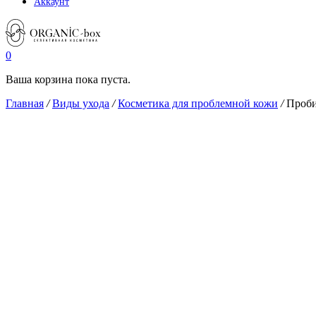
Аккаунт
0
Ваша корзина пока пуста.
Главная
/
Виды ухода
/
Косметика для проблемной кожи
/
Проби