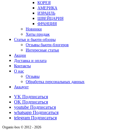
КОРЕЯ
АМЕРИКА
ИЗРАИЛЬ
ШВЕЙЦАРИЯ
ФРАНЦИЯ
Новинки
Хиты продаж
Статьи и бьюти-обзоры
Отзывы бьюти-блогеров
Интересные статьи
Акции
Доставка и оплата
Контакты
О нас
Отзывы
Обработка персональных данных
Аккаунт
VK
Подписаться
OK
Подписаться
youtube
Подписаться
whatsapp
Подписаться
telegram
Подписаться
Organic-box © 2012 - 2026