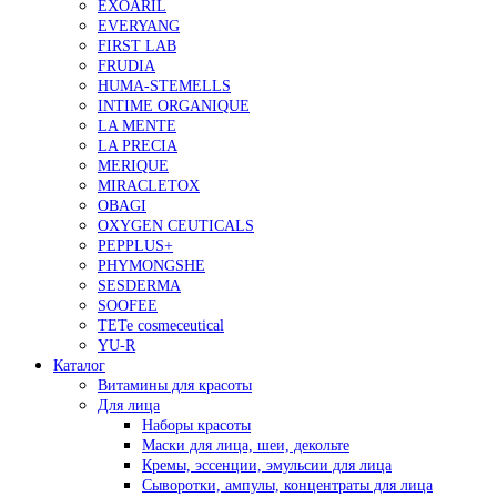
EXOARIL
EVERYANG
FIRST LAB
FRUDIA
HUMA-STEMELLS
INTIME ORGANIQUE
LA MENTE
LA PRECIA
MERIQUE
MIRACLETOX
OBAGI
OXYGEN CEUTICALS
PEPPLUS+
PHYMONGSHE
SESDERMA
SOOFEE
TETe cosmeceutical
YU-R
Каталог
Витамины для красоты
Для лица
Наборы красоты
Маски для лица, шеи, декольте
Кремы, эссенции, эмульсии для лица
Сыворотки, ампулы, концентраты для лица