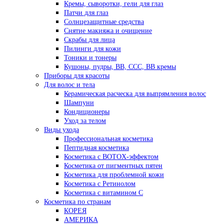
Кремы, сыворотки, гели для глаз
Патчи для глаз
Солнцезащитные средства
Снятие макияжа и очищение
Скрабы для лица
Пилинги для кожи
Тоники и тонеры
Кушоны, пудры, ВВ, ССС, ВВ кремы
Приборы для красоты
Для волос и тела
Керамическая расческа для выпрямления волос
Шампуни
Кондиционеры
Уход за телом
Виды ухода
Профессиональная косметика
Пептидная косметика
Косметика с BOTOX-эффектом
Косметика от пигментных пятен
Косметика для проблемной кожи
Косметика с Ретинолом
Косметика с витамином С
Косметика по странам
КОРЕЯ
АМЕРИКА