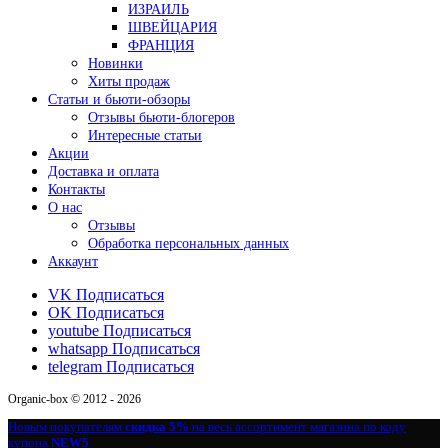
ИЗРАИЛЬ
ШВЕЙЦАРИЯ
ФРАНЦИЯ
Новинки
Хиты продаж
Статьи и бьюти-обзоры
Отзывы бьюти-блогеров
Интересные статьи
Акции
Доставка и оплата
Контакты
О нас
Отзывы
Обработка персональных данных
Аккаунт
VK
Подписаться
OK
Подписаться
youtube
Подписаться
whatsapp
Подписаться
telegram
Подписаться
Organic-box © 2012 - 2026
Новым покупателям
скидка 5%
на весь ассортимент магазина по коду
купона
NEW5