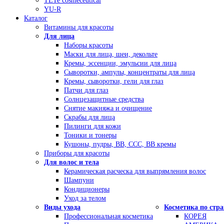
TETe cosmeceutical
YU-R
Каталог
Витамины для красоты
Для лица
Наборы красоты
Маски для лица, шеи, декольте
Кремы, эссенции, эмульсии для лица
Сыворотки, ампулы, концентраты для лица
Кремы, сыворотки, гели для глаз
Патчи для глаз
Солнцезащитные средства
Снятие макияжа и очищение
Скрабы для лица
Пилинги для кожи
Тоники и тонеры
Кушоны, пудры, ВВ, ССС, ВВ кремы
Приборы для красоты
Для волос и тела
Керамическая расческа для выпрямления волос
Шампуни
Кондиционеры
Уход за телом
Виды ухода
Косметика по стр
Профессиональная косметика
КОРЕЯ