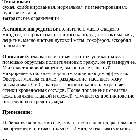
Типы кожи:
cухая, комбинированная, нормальная, пигментированная,
чувствительная
Возраст:
без ограничений
Активные ингредиенты:
полиэтилен, масло сладкого
миндаля, экстракт семян конского каштана, экстракт мальвы,
лецитин, масло листьев луговой мяты, токоферол, аскорбил
пальмитат
Описание:
Крем-эксфолиант мягко отшелушивает кожу с
помощью округлых полиэтиленовых гранул, не травмируя ее.
Усиливает кровообращение, выравнивает кожный
микрорельеф, обладает хорошим заживляющим эффектом.
Экстракт мальвы снимает раздражение, насыщает кожу
витаминами Е и С, экстракт конского каштана укрепляет
стенки кровеносных сосудов. После применения средства
кожа выглядит гладкой и свежей, улучшается проникновение
последующих средств ухода.
Применение:
Небольшое количество средства нанести на лицо, равномерно
распределить и помассировать 1-2 мин, затем смыть водой.