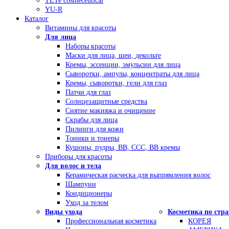
TETe cosmeceutical
YU-R
Каталог
Витамины для красоты
Для лица
Наборы красоты
Маски для лица, шеи, декольте
Кремы, эссенции, эмульсии для лица
Сыворотки, ампулы, концентраты для лица
Кремы, сыворотки, гели для глаз
Патчи для глаз
Солнцезащитные средства
Снятие макияжа и очищение
Скрабы для лица
Пилинги для кожи
Тоники и тонеры
Кушоны, пудры, ВВ, ССС, ВВ кремы
Приборы для красоты
Для волос и тела
Керамическая расческа для выпрямления волос
Шампуни
Кондиционеры
Уход за телом
Виды ухода
Косметика по стр
Профессиональная косметика
КОРЕЯ