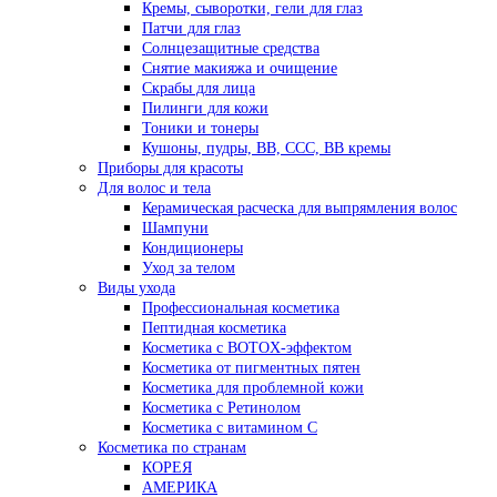
Кремы, сыворотки, гели для глаз
Патчи для глаз
Солнцезащитные средства
Снятие макияжа и очищение
Скрабы для лица
Пилинги для кожи
Тоники и тонеры
Кушоны, пудры, ВВ, ССС, ВВ кремы
Приборы для красоты
Для волос и тела
Керамическая расческа для выпрямления волос
Шампуни
Кондиционеры
Уход за телом
Виды ухода
Профессиональная косметика
Пептидная косметика
Косметика с BOTOX-эффектом
Косметика от пигментных пятен
Косметика для проблемной кожи
Косметика с Ретинолом
Косметика с витамином С
Косметика по странам
КОРЕЯ
АМЕРИКА