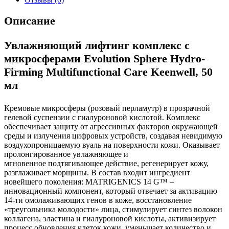
Описание
Увлажняющий лифтинг комплекс с
микросферами Evolution Sphere Hydro-
Firming Multifunctional Care Keenwell, 50
мл
Кремовые микросферы (розовый перламутр) в прозрачной
гелевой суспензии с гиалуроновой кислотой. Комплекс
обеспечивает защиту от агрессивных факторов окружающей
среды и излучения цифровых устройств, создавая невидимую
воздухопроницаемую вуаль на поверхности кожи. Оказывает
пролонгированное увлажняющее и
мгновенное подтягивающее действие, регенерирует кожу,
разглаживает морщины. В состав входит ингредиент
новейшего поколения: MATRIGENICS 14 G™ –
инновационный компонент, который отвечает за активацию
14-ти омолаживающих генов в коже, восстановление
«треугольника молодости» лица, стимулирует синтез волокон
коллагена, эластина и гиалуроновой кислоты, активизирует
процесс обновления клеток кожи, уменьшает количество и