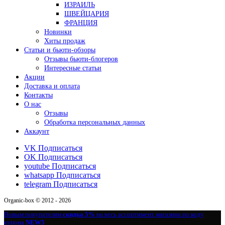
ИЗРАИЛЬ
ШВЕЙЦАРИЯ
ФРАНЦИЯ
Новинки
Хиты продаж
Статьи и бьюти-обзоры
Отзывы бьюти-блогеров
Интересные статьи
Акции
Доставка и оплата
Контакты
О нас
Отзывы
Обработка персональных данных
Аккаунт
VK
Подписаться
OK
Подписаться
youtube
Подписаться
whatsapp
Подписаться
telegram
Подписаться
Organic-box © 2012 - 2026
Новым покупателям
скидка 5%
на весь ассортимент магазина по коду
купона
NEW5