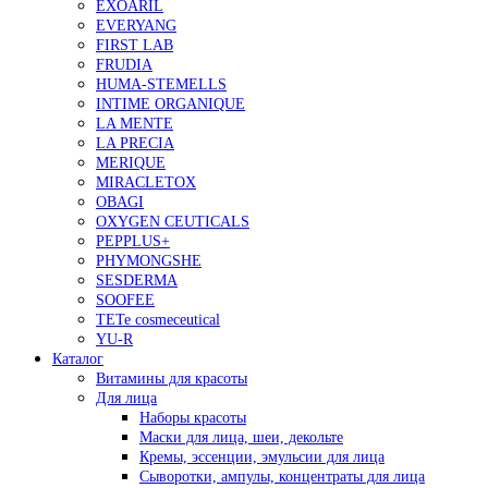
EXOARIL
EVERYANG
FIRST LAB
FRUDIA
HUMA-STEMELLS
INTIME ORGANIQUE
LA MENTE
LA PRECIA
MERIQUE
MIRACLETOX
OBAGI
OXYGEN CEUTICALS
PEPPLUS+
PHYMONGSHE
SESDERMA
SOOFEE
TETe cosmeceutical
YU-R
Каталог
Витамины для красоты
Для лица
Наборы красоты
Маски для лица, шеи, декольте
Кремы, эссенции, эмульсии для лица
Сыворотки, ампулы, концентраты для лица