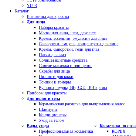
TETe cosmeceutical
YU-R
Каталог
Витамины для красоты
Для лица
Наборы красоты
Маски для лица, шеи, декольте
Кремы, эссенции, эмульсии для лица
Сыворотки, ампулы, концентраты для лица
Кремы, сыворотки, гели для глаз
Патчи для глаз
Солнцезащитные средства
Снятие макияжа и очищение
Скрабы для лица
Пилинги для кожи
Тоники и тонеры
Кушоны, пудры, ВВ, ССС, ВВ кремы
Приборы для красоты
Для волос и тела
Керамическая расческа для выпрямления волос
Шампуни
Кондиционеры
Уход за телом
Виды ухода
Косметика по стр
Профессиональная косметика
КОРЕЯ