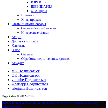
ИЗРАИЛЬ
ШВЕЙЦАРИЯ
ФРАНЦИЯ
Новинки
Хиты продаж
Статьи и бьюти-обзоры
Отзывы бьюти-блогеров
Интересные статьи
Акции
Доставка и оплата
Контакты
О нас
Отзывы
Обработка персональных данных
Аккаунт
VK
Подписаться
OK
Подписаться
youtube
Подписаться
whatsapp
Подписаться
telegram
Подписаться
Organic-box © 2012 - 2026
Новым покупателям
скидка 5%
на весь ассортимент магазина по коду
купона
NEW5