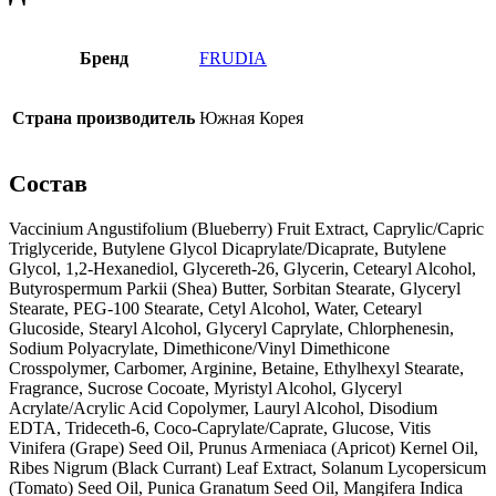
Бренд
FRUDIA
Страна производитель
Южная Корея
Состав
Vaccinium Angustifolium (Blueberry) Fruit Extract, Caprylic/Capric
Triglyceride, Butylene Glycol Dicaprylate/Dicaprate, Butylene
Glycol, 1,2-Hexanediol, Glycereth-26, Glycerin, Cetearyl Alcohol,
Butyrospermum Parkii (Shea) Butter, Sorbitan Stearate, Glyceryl
Stearate, PEG-100 Stearate, Cetyl Alcohol, Water, Cetearyl
Glucoside, Stearyl Alcohol, Glyceryl Caprylate, Chlorphenesin,
Sodium Polyacrylate, Dimethicone/Vinyl Dimethicone
Crosspolymer, Carbomer, Arginine, Betaine, Ethylhexyl Stearate,
Fragrance, Sucrose Cocoate, Myristyl Alcohol, Glyceryl
Acrylate/Acrylic Acid Copolymer, Lauryl Alcohol, Disodium
EDTA, Trideceth-6, Coco-Caprylate/Caprate, Glucose, Vitis
Vinifera (Grape) Seed Oil, Prunus Armeniaca (Apricot) Kernel Oil,
Ribes Nigrum (Black Currant) Leaf Extract, Solanum Lycopersicum
(Tomato) Seed Oil, Punica Granatum Seed Oil, Mangifera Indica