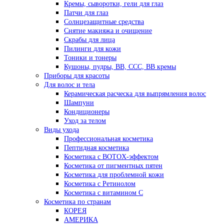
Кремы, сыворотки, гели для глаз
Патчи для глаз
Солнцезащитные средства
Снятие макияжа и очищение
Скрабы для лица
Пилинги для кожи
Тоники и тонеры
Кушоны, пудры, ВВ, ССС, ВВ кремы
Приборы для красоты
Для волос и тела
Керамическая расческа для выпрямления волос
Шампуни
Кондиционеры
Уход за телом
Виды ухода
Профессиональная косметика
Пептидная косметика
Косметика с BOTOX-эффектом
Косметика от пигментных пятен
Косметика для проблемной кожи
Косметика с Ретинолом
Косметика с витамином С
Косметика по странам
КОРЕЯ
АМЕРИКА