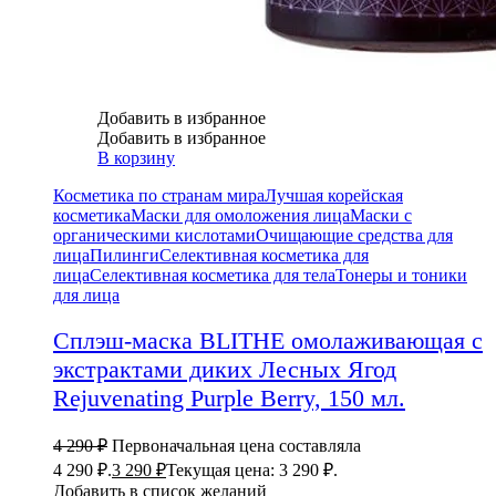
Добавить в избранное
Добавить в избранное
В корзину
Косметика по странам мира
Лучшая корейская
косметика
Маски для омоложения лица
Маски с
органическими кислотами
Очищающие средства для
лица
Пилинги
Селективная косметика для
лица
Селективная косметика для тела
Тонеры и тоники
для лица
Сплэш-маска BLITHE омолаживающая с
экстрактами диких Лесных Ягод
Rejuvenating Purple Berry, 150 мл.
4 290
₽
Первоначальная цена составляла
4 290 ₽.
3 290
₽
Текущая цена: 3 290 ₽.
Добавить в список желаний