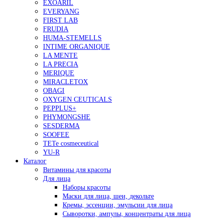
EXOARIL
EVERYANG
FIRST LAB
FRUDIA
HUMA-STEMELLS
INTIME ORGANIQUE
LA MENTE
LA PRECIA
MERIQUE
MIRACLETOX
OBAGI
OXYGEN CEUTICALS
PEPPLUS+
PHYMONGSHE
SESDERMA
SOOFEE
TETe cosmeceutical
YU-R
Каталог
Витамины для красоты
Для лица
Наборы красоты
Маски для лица, шеи, декольте
Кремы, эссенции, эмульсии для лица
Сыворотки, ампулы, концентраты для лица