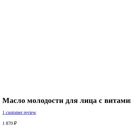
Масло молодости для лица c витамин
1
customer review
1 870
₽