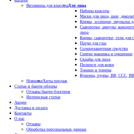
Каталог
Витамины для красоты
Для лица
Наборы красоты
Маски для лица, шеи, декольт
Кремы, эссенции, эмульсии д
Сыворотки, ампулы, концент
лица
Кремы, сыворотки, гели для г
Патчи для глаз
Солнцезащитные средства
Снятие макияжа и очищение
Скрабы для лица
Пилинги для кожи
Тоники и тонеры
Кушоны, пудры, ВВ, ССС, В
Новинки
Хиты продаж
Статьи и бьюти-обзоры
Отзывы бьюти-блогеров
Интересные статьи
Акции
Доставка и оплата
Контакты
О нас
Отзывы
Обработка персональных данных