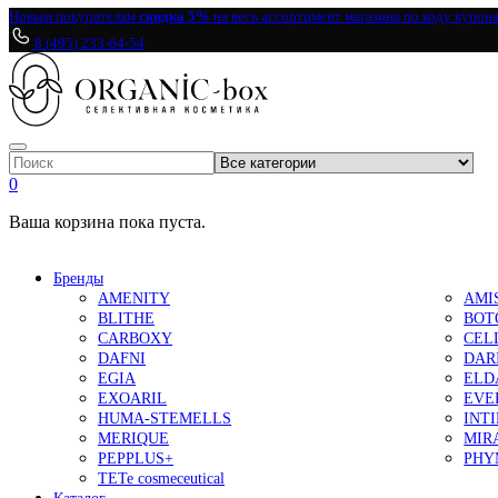
Новым покупателям
скидка 5%
на весь ассортимент магазина по коду купон
8 (495) 233-64-54
0
Ваша корзина пока пуста.
Бренды
AMENITY
AMI
BLITHE
BOT
CARBOXY
CEL
DAFNI
DAR
EGIA
ELD
EXOARIL
EVE
HUMA-STEMELLS
INT
MERIQUE
MIR
PEPPLUS+
PHY
TETe cosmeceutical