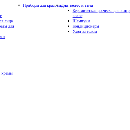
Приборы для красоты
Для волос и тела
Керамическая расческа для вып
е
волос
ля лица
Шампуни
раты для
Кондиционеры
Уход за телом
лаз
В кремы