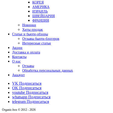
КОРЕЯ
АМЕРИКА
ИЗРАИЛЬ
ШВЕЙЦАРИЯ
ФРАНЦИЯ
Новинки
Хиты продаж
Статьи и бьюти-обзоры
Отзывы бьюти-блогеров
Интересные статьи
Акции
Доставка и оплата
Контакты
О нас
Отзывы
Обработка персональных данных
Аккаунт
VK
Подписаться
OK
Подписаться
youtube
Подписаться
whatsapp
Подписаться
telegram
Подписаться
Organic-box © 2012 - 2026