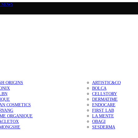
а
NEW5
SH ORIGINS
ARTISTIC&CO
ONIX
BOLCA
LBN
CELLSTORY
IQUE
DERMATIME
AN COSMETICS
ENDOCARE
RYANG
FIRST LAB
IME ORGANIQUE
LA MENTE
ACLETOX
OBAGI
MONGSHE
SESDERMA