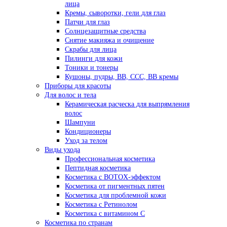
лица
Кремы, сыворотки, гели для глаз
Патчи для глаз
Солнцезащитные средства
Снятие макияжа и очищение
Скрабы для лица
Пилинги для кожи
Тоники и тонеры
Кушоны, пудры, ВВ, ССС, ВВ кремы
Приборы для красоты
Для волос и тела
Керамическая расческа для выпрямления
волос
Шампуни
Кондиционеры
Уход за телом
Виды ухода
Профессиональная косметика
Пептидная косметика
Косметика с BOTOX-эффектом
Косметика от пигментных пятен
Косметика для проблемной кожи
Косметика с Ретинолом
Косметика с витамином С
Косметика по странам