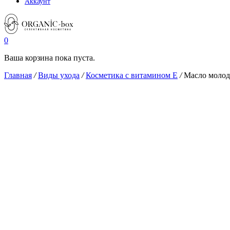
Аккаунт
0
Ваша корзина пока пуста.
Главная
/
Виды ухода
/
Косметика с витамином Е
/
Масло молодо