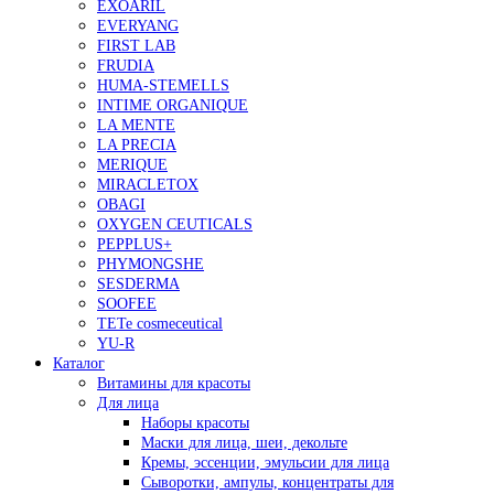
EXOARIL
EVERYANG
FIRST LAB
FRUDIA
HUMA-STEMELLS
INTIME ORGANIQUE
LA MENTE
LA PRECIA
MERIQUE
MIRACLETOX
OBAGI
OXYGEN CEUTICALS
PEPPLUS+
PHYMONGSHE
SESDERMA
SOOFEE
TETe cosmeceutical
YU-R
Каталог
Витамины для красоты
Для лица
Наборы красоты
Маски для лица, шеи, декольте
Кремы, эссенции, эмульсии для лица
Сыворотки, ампулы, концентраты для