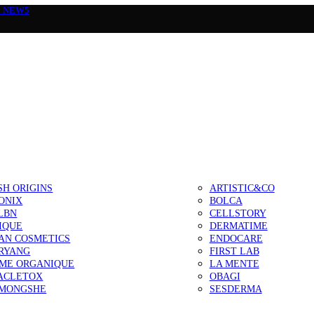
а
NEW5
SH ORIGINS
ARTISTIC&CO
ONIX
BOLCA
LBN
CELLSTORY
IQUE
DERMATIME
AN COSMETICS
ENDOCARE
RYANG
FIRST LAB
IME ORGANIQUE
LA MENTE
ACLETOX
OBAGI
MONGSHE
SESDERMA