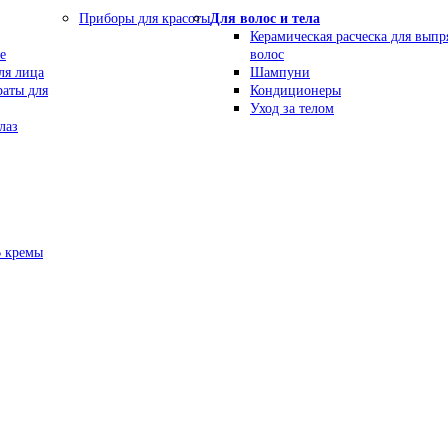
Приборы для красоты
Для волос и тела
Керамическая расческа для вып
е
волос
ля лица
Шампуни
раты для
Кондиционеры
Уход за телом
лаз
В кремы