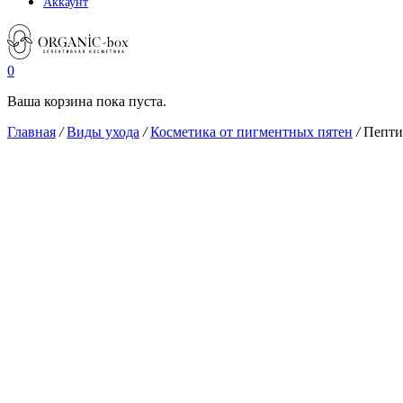
Аккаунт
0
Ваша корзина пока пуста.
Главная
/
Виды ухода
/
Косметика от пигментных пятен
/
Пептид