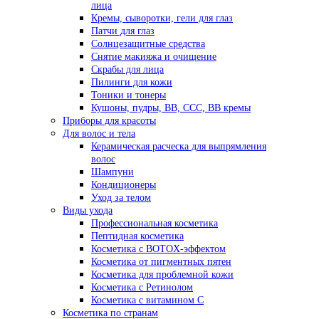
лица
Кремы, сыворотки, гели для глаз
Патчи для глаз
Солнцезащитные средства
Снятие макияжа и очищение
Скрабы для лица
Пилинги для кожи
Тоники и тонеры
Кушоны, пудры, ВВ, ССС, ВВ кремы
Приборы для красоты
Для волос и тела
Керамическая расческа для выпрямления
волос
Шампуни
Кондиционеры
Уход за телом
Виды ухода
Профессиональная косметика
Пептидная косметика
Косметика с BOTOX-эффектом
Косметика от пигментных пятен
Косметика для проблемной кожи
Косметика с Ретинолом
Косметика с витамином С
Косметика по странам