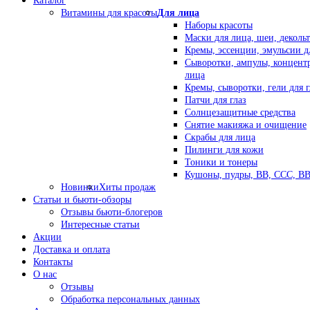
Каталог
Витамины для красоты
Для лица
Наборы красоты
Маски для лица, шеи, декольт
Кремы, эссенции, эмульсии д
Сыворотки, ампулы, концент
лица
Кремы, сыворотки, гели для г
Патчи для глаз
Солнцезащитные средства
Снятие макияжа и очищение
Скрабы для лица
Пилинги для кожи
Тоники и тонеры
Кушоны, пудры, ВВ, ССС, В
Новинки
Хиты продаж
Статьи и бьюти-обзоры
Отзывы бьюти-блогеров
Интересные статьи
Акции
Доставка и оплата
Контакты
О нас
Отзывы
Обработка персональных данных