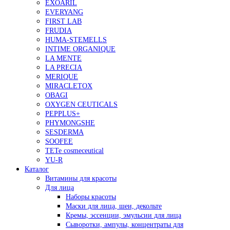
EXOARIL
EVERYANG
FIRST LAB
FRUDIA
HUMA-STEMELLS
INTIME ORGANIQUE
LA MENTE
LA PRECIA
MERIQUE
MIRACLETOX
OBAGI
OXYGEN CEUTICALS
PEPPLUS+
PHYMONGSHE
SESDERMA
SOOFEE
TETe cosmeceutical
YU-R
Каталог
Витамины для красоты
Для лица
Наборы красоты
Маски для лица, шеи, декольте
Кремы, эссенции, эмульсии для лица
Сыворотки, ампулы, концентраты для