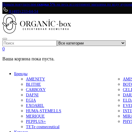
Новым покупателям
скидка 5%
на весь ассортимент магазина по коду купон
8 (495) 233-64-54
0
Ваша корзина пока пуста.
Бренды
AMENITY
AMI
BLITHE
BOT
CARBOXY
CEL
DAFNI
DAR
EGIA
ELD
EXOARIL
EVE
HUMA-STEMELLS
INT
MERIQUE
MIR
PEPPLUS+
PHY
TETe cosmeceutical