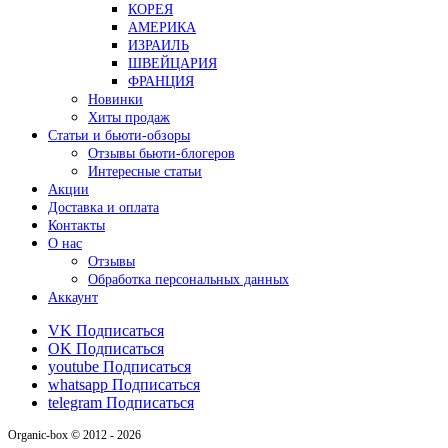
КОРЕЯ
АМЕРИКА
ИЗРАИЛЬ
ШВЕЙЦАРИЯ
ФРАНЦИЯ
Новинки
Хиты продаж
Статьи и бьюти-обзоры
Отзывы бьюти-блогеров
Интересные статьи
Акции
Доставка и оплата
Контакты
О нас
Отзывы
Обработка персональных данных
Аккаунт
VK
Подписаться
OK
Подписаться
youtube
Подписаться
whatsapp
Подписаться
telegram
Подписаться
Organic-box © 2012 - 2026