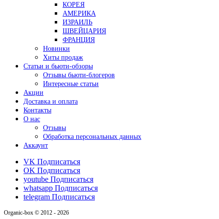
КОРЕЯ
АМЕРИКА
ИЗРАИЛЬ
ШВЕЙЦАРИЯ
ФРАНЦИЯ
Новинки
Хиты продаж
Статьи и бьюти-обзоры
Отзывы бьюти-блогеров
Интересные статьи
Акции
Доставка и оплата
Контакты
О нас
Отзывы
Обработка персональных данных
Аккаунт
VK
Подписаться
OK
Подписаться
youtube
Подписаться
whatsapp
Подписаться
telegram
Подписаться
Organic-box © 2012 - 2026