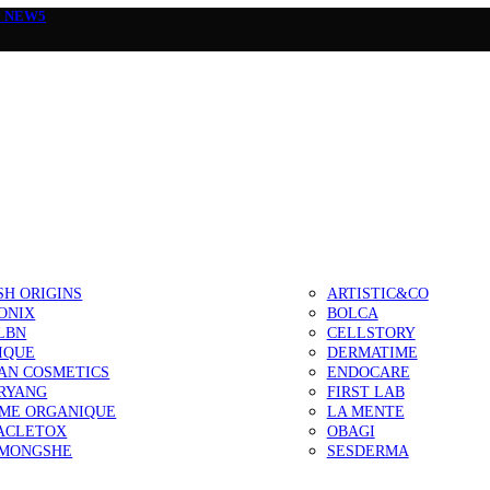
а
NEW5
SH ORIGINS
ARTISTIC&CO
ONIX
BOLCA
LBN
CELLSTORY
IQUE
DERMATIME
AN COSMETICS
ENDOCARE
RYANG
FIRST LAB
IME ORGANIQUE
LA MENTE
ACLETOX
OBAGI
MONGSHE
SESDERMA