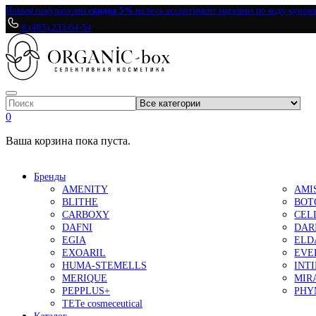
Новым покупателям
скидка 5%
на весь ассортимент магазина по коду купон
8 (495) 233-64-54
0
Ваша корзина пока пуста.
Бренды
AMENITY
AMI
BLITHE
BOT
CARBOXY
CEL
DAFNI
DAR
EGIA
ELD
EXOARIL
EVE
HUMA-STEMELLS
INT
MERIQUE
MIR
PEPPLUS+
PHY
TETe cosmeceutical