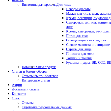
Каталог
Витамины для красоты
Для лица
Наборы красоты
Маски для лица, шеи, декольт
Кремы, эссенции, эмульсии д
Сыворотки, ампулы, концент
лица
Кремы, сыворотки, гели для г
Патчи для глаз
Солнцезащитные средства
Снятие макияжа и очищение
Скрабы для лица
Пилинги для кожи
Тоники и тонеры
Кушоны, пудры, ВВ, ССС, В
Новинки
Хиты продаж
Статьи и бьюти-обзоры
Отзывы бьюти-блогеров
Интересные статьи
Акции
Доставка и оплата
Контакты
О нас
Отзывы
Обработка персональных данных