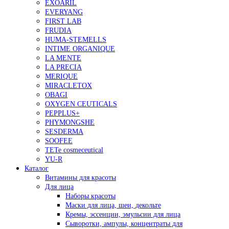
EXOARIL
EVERYANG
FIRST LAB
FRUDIA
HUMA-STEMELLS
INTIME ORGANIQUE
LA MENTE
LA PRECIA
MERIQUE
MIRACLETOX
OBAGI
OXYGEN CEUTICALS
PEPPLUS+
PHYMONGSHE
SESDERMA
SOOFEE
TETe cosmeceutical
YU-R
Каталог
Витамины для красоты
Для лица
Наборы красоты
Маски для лица, шеи, декольте
Кремы, эссенции, эмульсии для лица
Сыворотки, ампулы, концентраты для