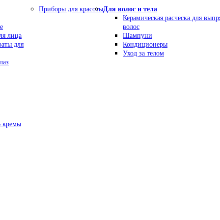
Приборы для красоты
Для волос и тела
Керамическая расческа для вып
е
волос
ля лица
Шампуни
раты для
Кондиционеры
Уход за телом
лаз
В кремы