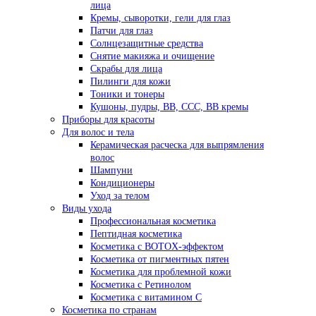
лица
Кремы, сыворотки, гели для глаз
Патчи для глаз
Солнцезащитные средства
Снятие макияжа и очищение
Скрабы для лица
Пилинги для кожи
Тоники и тонеры
Кушоны, пудры, ВВ, ССС, ВВ кремы
Приборы для красоты
Для волос и тела
Керамическая расческа для выпрямления
волос
Шампуни
Кондиционеры
Уход за телом
Виды ухода
Профессиональная косметика
Пептидная косметика
Косметика с BOTOX-эффектом
Косметика от пигментных пятен
Косметика для проблемной кожи
Косметика с Ретинолом
Косметика с витамином С
Косметика по странам