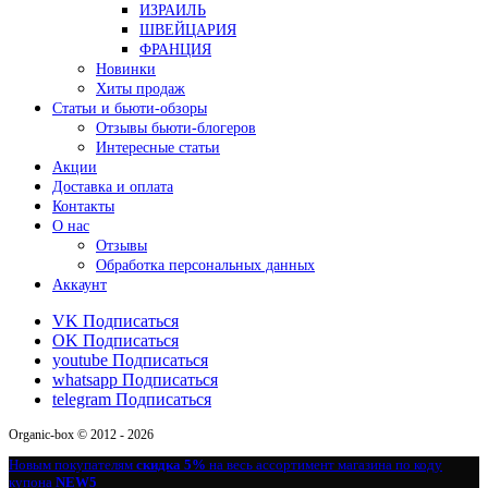
ИЗРАИЛЬ
ШВЕЙЦАРИЯ
ФРАНЦИЯ
Новинки
Хиты продаж
Статьи и бьюти-обзоры
Отзывы бьюти-блогеров
Интересные статьи
Акции
Доставка и оплата
Контакты
О нас
Отзывы
Обработка персональных данных
Аккаунт
VK
Подписаться
OK
Подписаться
youtube
Подписаться
whatsapp
Подписаться
telegram
Подписаться
Organic-box © 2012 - 2026
Новым покупателям
скидка 5%
на весь ассортимент магазина по коду
купона
NEW5