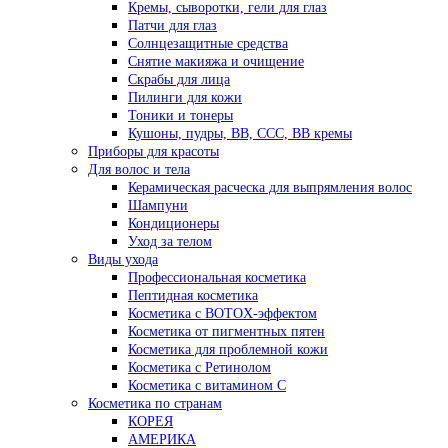
Кремы, сыворотки, гели для глаз
Патчи для глаз
Солнцезащитные средства
Снятие макияжа и очищение
Скрабы для лица
Пилинги для кожи
Тоники и тонеры
Кушоны, пудры, ВВ, ССС, ВВ кремы
Приборы для красоты
Для волос и тела
Керамическая расческа для выпрямления волос
Шампуни
Кондиционеры
Уход за телом
Виды ухода
Профессиональная косметика
Пептидная косметика
Косметика с BOTOX-эффектом
Косметика от пигментных пятен
Косметика для проблемной кожи
Косметика с Ретинолом
Косметика с витамином С
Косметика по странам
КОРЕЯ
АМЕРИКА