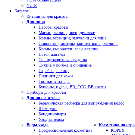
TETe cosmeceutical
YU-R
Каталог
Витамины для красоты
Для лица
Наборы красоты
Маски для лица, шеи, декольте
Кремы, эссенции, эмульсии для лица
Сыворотки, ампулы, концентраты для лица
Кремы, сыворотки, гели для глаз
Патчи для глаз
Солнцезащитные средства
Снятие макияжа и очищение
Скрабы для лица
Пилинги для кожи
Тоники и тонеры
Кушоны, пудры, ВВ, ССС, ВВ кремы
Приборы для красоты
Для волос и тела
Керамическая расческа для выпрямления волос
Шампуни
Кондиционеры
Уход за телом
Виды ухода
Косметика по стр
Профессиональная косметика
КОРЕЯ