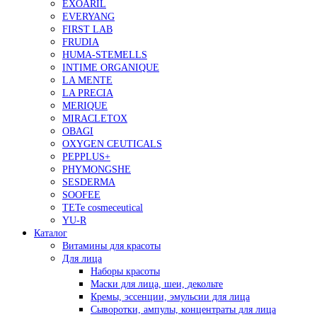
EXOARIL
EVERYANG
FIRST LAB
FRUDIA
HUMA-STEMELLS
INTIME ORGANIQUE
LA MENTE
LA PRECIA
MERIQUE
MIRACLETOX
OBAGI
OXYGEN CEUTICALS
PEPPLUS+
PHYMONGSHE
SESDERMA
SOOFEE
TETe cosmeceutical
YU-R
Каталог
Витамины для красоты
Для лица
Наборы красоты
Маски для лица, шеи, декольте
Кремы, эссенции, эмульсии для лица
Сыворотки, ампулы, концентраты для лица