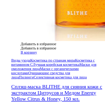
Добавить в избранное
Добавить в избранное
В корзину
Виды ухода
Косметика по странам мира
Косметика с
витамином С
Лучшая корейская косметика
Маски для
омоложения лица
Маски с органическими
кислотами
Очищающие средства для
лица
Пилинги
Селективная косметика для лица
Сплэш-маска BLITHE для сияния кожи с
экстрактом Цитрусов и Медом Energy
Yellow Citrus & Honey, 150 мл.