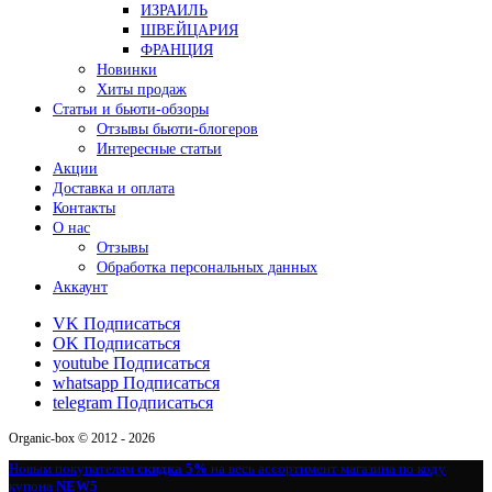
ИЗРАИЛЬ
ШВЕЙЦАРИЯ
ФРАНЦИЯ
Новинки
Хиты продаж
Статьи и бьюти-обзоры
Отзывы бьюти-блогеров
Интересные статьи
Акции
Доставка и оплата
Контакты
О нас
Отзывы
Обработка персональных данных
Аккаунт
VK
Подписаться
OK
Подписаться
youtube
Подписаться
whatsapp
Подписаться
telegram
Подписаться
Organic-box © 2012 - 2026
Новым покупателям
скидка 5%
на весь ассортимент магазина по коду
купона
NEW5