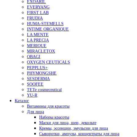
EXOARIL
EVERYANG
FIRST LAB
FRUDIA
HUMA-STEMELLS
INTIME ORGANIQUE
LA MENTE
LA PRECIA
MERIQUE
MIRACLETOX
OBAGI
OXYGEN CEUTICALS
PEPPLUS+
PHYMONGSHE
SESDERMA
SOOFEE
TETe cosmeceutical
YU-R
Каталог
Витамины для красоты
Для лица
Наборы красоты
Маски для лица, шеи, декольте
Кремы, эссенции, эмульсии для лица
Сыворотки, ампулы, концентраты для лица