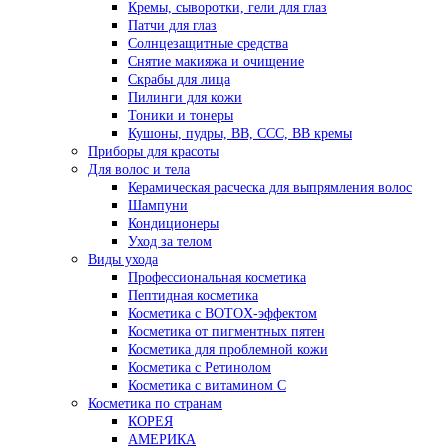
Кремы, сыворотки, гели для глаз
Патчи для глаз
Солнцезащитные средства
Снятие макияжа и очищение
Скрабы для лица
Пилинги для кожи
Тоники и тонеры
Кушоны, пудры, ВВ, ССС, ВВ кремы
Приборы для красоты
Для волос и тела
Керамическая расческа для выпрямления волос
Шампуни
Кондиционеры
Уход за телом
Виды ухода
Профессиональная косметика
Пептидная косметика
Косметика с BOTOX-эффектом
Косметика от пигментных пятен
Косметика для проблемной кожи
Косметика с Ретинолом
Косметика с витамином С
Косметика по странам
КОРЕЯ
АМЕРИКА