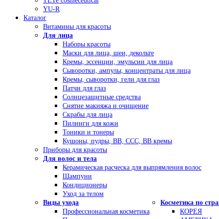
TETe cosmeceutical
YU-R
Каталог
Витамины для красоты
Для лица
Наборы красоты
Маски для лица, шеи, декольте
Кремы, эссенции, эмульсии для лица
Сыворотки, ампулы, концентраты для лица
Кремы, сыворотки, гели для глаз
Патчи для глаз
Солнцезащитные средства
Снятие макияжа и очищение
Скрабы для лица
Пилинги для кожи
Тоники и тонеры
Кушоны, пудры, ВВ, ССС, ВВ кремы
Приборы для красоты
Для волос и тела
Керамическая расческа для выпрямления волос
Шампуни
Кондиционеры
Уход за телом
Виды ухода
Косметика по стр
Профессиональная косметика
КОРЕЯ