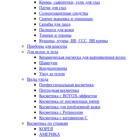
Кремы, сыворотки, гели для глаз
Патчи для глаз
Солнцезащитные средства
Снятие макияжа и очищение
Скрабы для лица
Пилинги для кожи
Тоники и тонеры
Кушоны, пудры, ВВ, ССС, ВВ кремы
Приборы для красоты
Для волос и тела
Керамическая расческа для выпрямления волос
Шампуни
Кондиционеры
Уход за телом
Виды ухода
Профессиональная косметика
Пептидная косметика
Косметика с BOTOX-эффектом
Косметика от пигментных пятен
Косметика для проблемной кожи
Косметика с Ретинолом
Косметика с витамином С
Косметика по странам
КОРЕЯ
АМЕРИКА