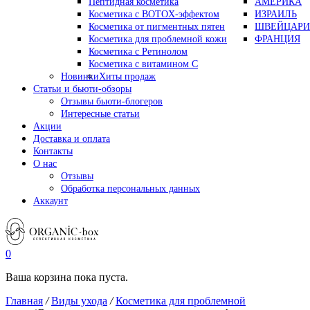
Пептидная косметика
АМЕРИКА
Косметика с BOTOX-эффектом
ИЗРАИЛЬ
Косметика от пигментных пятен
ШВЕЙЦАРИ
Косметика для проблемной кожи
ФРАНЦИЯ
Косметика с Ретинолом
Косметика с витамином С
Новинки
Хиты продаж
Статьи и бьюти-обзоры
Отзывы бьюти-блогеров
Интересные статьи
Акции
Доставка и оплата
Контакты
О нас
Отзывы
Обработка персональных данных
Аккаунт
0
Ваша корзина пока пуста.
Главная
/
Виды ухода
/
Косметика для проблемной