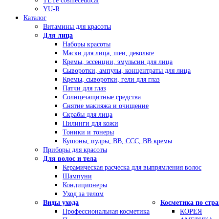
TETe cosmeceutical
YU-R
Каталог
Витамины для красоты
Для лица
Наборы красоты
Маски для лица, шеи, декольте
Кремы, эссенции, эмульсии для лица
Сыворотки, ампулы, концентраты для лица
Кремы, сыворотки, гели для глаз
Патчи для глаз
Солнцезащитные средства
Снятие макияжа и очищение
Скрабы для лица
Пилинги для кожи
Тоники и тонеры
Кушоны, пудры, ВВ, ССС, ВВ кремы
Приборы для красоты
Для волос и тела
Керамическая расческа для выпрямления волос
Шампуни
Кондиционеры
Уход за телом
Виды ухода
Косметика по стр
Профессиональная косметика
КОРЕЯ