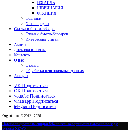
ИЗРАИЛЬ
ШВЕЙЦАРИЯ
ФРАНЦИЯ
Новинки
Хиты продаж
Статьи и бьюти-обзоры
Отзывы бьюти-блогеров
Интересные статьи
Акции
Доставка и оплата
Контакты
О нас
Отзывы
Обработка персональных данных
Аккаунт
VK
Подписаться
OK
Подписаться
youtube
Подписаться
whatsapp
Подписаться
telegram
Подписаться
Organic-box © 2012 - 2026
Новым покупателям
скидка 5%
на весь ассортимент магазина по коду
купона
NEW5