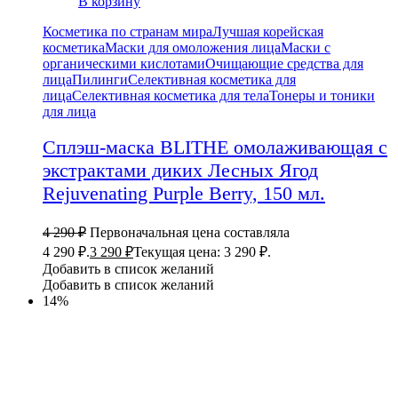
В корзину
Косметика по странам мира
Лучшая корейская
косметика
Маски для омоложения лица
Маски с
органическими кислотами
Очищающие средства для
лица
Пилинги
Селективная косметика для
лица
Селективная косметика для тела
Тонеры и тоники
для лица
Сплэш-маска BLITHE омолаживающая с
экстрактами диких Лесных Ягод
Rejuvenating Purple Berry, 150 мл.
4 290
₽
Первоначальная цена составляла
4 290 ₽.
3 290
₽
Текущая цена: 3 290 ₽.
Добавить в список желаний
Добавить в список желаний
14%