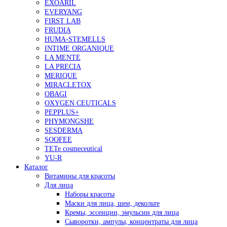
EXOARIL
EVERYANG
FIRST LAB
FRUDIA
HUMA-STEMELLS
INTIME ORGANIQUE
LA MENTE
LA PRECIA
MERIQUE
MIRACLETOX
OBAGI
OXYGEN CEUTICALS
PEPPLUS+
PHYMONGSHE
SESDERMA
SOOFEE
TETe cosmeceutical
YU-R
Каталог
Витамины для красоты
Для лица
Наборы красоты
Маски для лица, шеи, декольте
Кремы, эссенции, эмульсии для лица
Сыворотки, ампулы, концентраты для лица