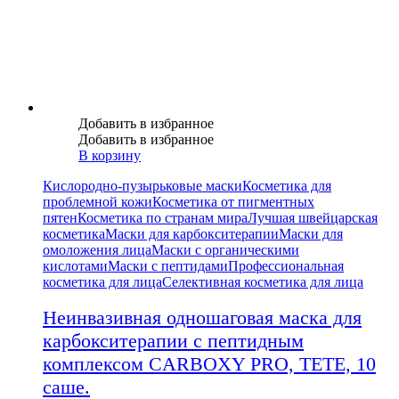
Добавить в избранное
Добавить в избранное
В корзину
Кислородно-пузырьковые маски
Косметика для
проблемной кожи
Косметика от пигментных
пятен
Косметика по странам мира
Лучшая швейцарская
косметика
Маски для карбокситерапии
Маски для
омоложения лица
Маски с органическими
кислотами
Маски с пептидами
Профессиональная
косметика для лица
Селективная косметика для лица
Неинвазивная одношаговая маска для
карбокситерапии с пептидным
комплексом CARBOXY PRO, TETE, 10
саше.