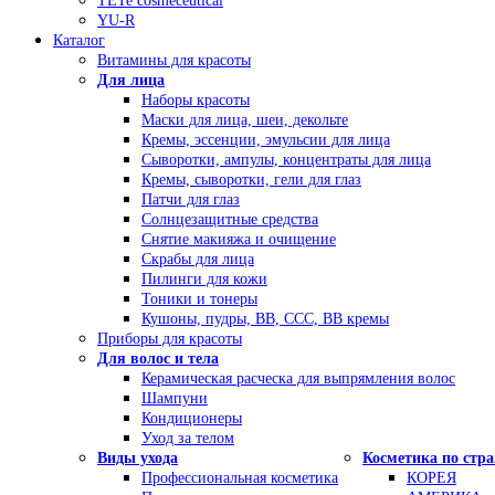
TETe cosmeceutical
YU-R
Каталог
Витамины для красоты
Для лица
Наборы красоты
Маски для лица, шеи, декольте
Кремы, эссенции, эмульсии для лица
Сыворотки, ампулы, концентраты для лица
Кремы, сыворотки, гели для глаз
Патчи для глаз
Солнцезащитные средства
Снятие макияжа и очищение
Скрабы для лица
Пилинги для кожи
Тоники и тонеры
Кушоны, пудры, ВВ, ССС, ВВ кремы
Приборы для красоты
Для волос и тела
Керамическая расческа для выпрямления волос
Шампуни
Кондиционеры
Уход за телом
Виды ухода
Косметика по стр
Профессиональная косметика
КОРЕЯ