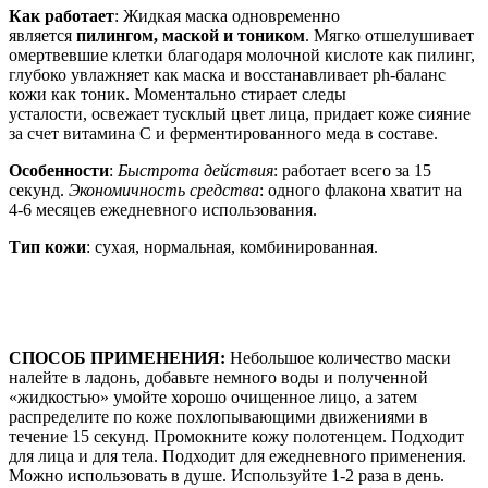
Как работает
: Жидкая маска одновременно
является
пилингом, маской и тоником
. Мягко отшелушивает
омертвевшие клетки благодаря молочной кислоте как пилинг,
глубоко увлажняет как маска и восстанавливает ph-баланс
кожи как тоник. Моментально стирает следы
усталости, освежает тусклый цвет лица, придает коже сияние
за счет витамина С и ферментированного меда в составе.
Особенности
:
Быстрота действия
: работает всего за 15
секунд.
Экономичность средства
: одного флакона хватит на
4-6 месяцев ежедневного использования.
Тип кожи
: сухая, нормальная, комбинированная.
СПОСОБ ПРИМЕНЕНИЯ:
Небольшое количество маски
налейте в ладонь, добавьте немного воды и полученной
«жидкостью» умойте хорошо очищенное лицо, а затем
распределите по коже похлопывающими движениями в
течение 15 секунд. Промокните кожу полотенцем. Подходит
для лица и для тела. Подходит для ежедневного применения.
Можно использовать в душе. Используйте 1-2 раза в день.