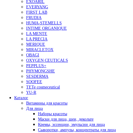
EXOARIL
EVERYANG
FIRST LAB
FRUDIA
HUMA-STEMELLS
INTIME ORGANIQUE
LA MENTE
LA PRECIA
MERIQUE
MIRACLETOX
OBAGI
OXYGEN CEUTICALS
PEPPLUS+
PHYMONGSHE
SESDERMA
SOOFEE
TETe cosmeceutical
YU-R
Каталог
Витамины для красоты
Для лица
Наборы красоты
Маски для лица, шеи, декольте
Кремы, эссенции, эмульсии для лица
Сыворотки, ампулы, концентраты для лица