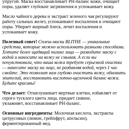
упругой. Маска восстанавливает PH-баланс кожи, очищает
поры, удаляет глубокие загрязнения и успокаивает кожу.
Масло чайного дерева и экстракт зеленого чая регулируют
работу сальных желез, успокаивают воспаления и очищают
поры. Убирает жирный блеск, лечит воспаления и
успокаивает кожу.
Полезный совет!
Сплеш-маски BLITHE — уникальные
средства, которые можно использовать разными способами.
Хотите более щадящий пилинг лица — разводите маску с
водой и наносите на кожу не смывая. А если вы
почувствовали, что ваша кожа требует серьезной очистки
— нанесите маску на лицо, не разбавляя водой, через 1 час
смойте. Это позволит вам глубоко очистить кожу, обновить
эпителий, восстановить кислотно-щелочной баланс кожи.
Будьте красивы!
Что делает
: Отшелушивает мертвые клетки, избавляет от
серого тусклого цвета лица, придает сияние,
увлажняет, восстанавливает PH-баланс.
Основные ингредиенты
: Молочная кислота, экстракты
цитрусовых (лимон, грейпфрут, апельсин),
ферментированный мед.