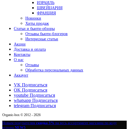
ИЗРАИЛЬ
ШВЕЙЦАРИЯ
ФРАНЦИЯ
Новинки
Хиты продаж
Статьи и бьюти-обзоры
Отзывы бьюти-блогеров
Интересные статьи
Акции
Доставка и оплата
Контакты
О нас
Отзывы
Обработка персональных данных
Аккаунт
VK
Подписаться
OK
Подписаться
youtube
Подписаться
whatsapp
Подписаться
telegram
Подписаться
Organic-box © 2012 - 2026
Новым покупателям
скидка 5%
на весь ассортимент магазина по коду
купона
NEW5