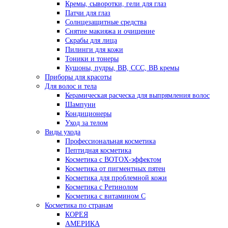
Кремы, сыворотки, гели для глаз
Патчи для глаз
Солнцезащитные средства
Снятие макияжа и очищение
Скрабы для лица
Пилинги для кожи
Тоники и тонеры
Кушоны, пудры, ВВ, ССС, ВВ кремы
Приборы для красоты
Для волос и тела
Керамическая расческа для выпрямления волос
Шампуни
Кондиционеры
Уход за телом
Виды ухода
Профессиональная косметика
Пептидная косметика
Косметика с BOTOX-эффектом
Косметика от пигментных пятен
Косметика для проблемной кожи
Косметика с Ретинолом
Косметика с витамином С
Косметика по странам
КОРЕЯ
АМЕРИКА