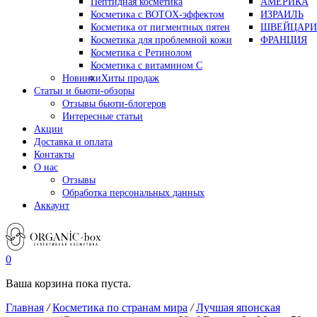
Пептидная косметика
АМЕРИКА
Косметика с BOTOX-эффектом
ИЗРАИЛЬ
Косметика от пигментных пятен
ШВЕЙЦАРИ
Косметика для проблемной кожи
ФРАНЦИЯ
Косметика с Ретинолом
Косметика с витамином С
Новинки
Хиты продаж
Статьи и бьюти-обзоры
Отзывы бьюти-блогеров
Интересные статьи
Акции
Доставка и оплата
Контакты
О нас
Отзывы
Обработка персональных данных
Аккаунт
0
Ваша корзина пока пуста.
Главная
/
Косметика по странам мира
/
Лучшая японская