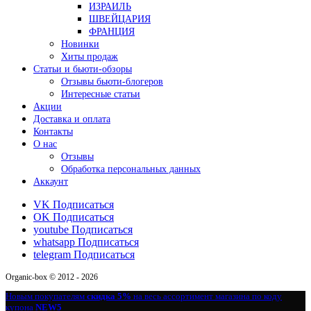
ИЗРАИЛЬ
ШВЕЙЦАРИЯ
ФРАНЦИЯ
Новинки
Хиты продаж
Статьи и бьюти-обзоры
Отзывы бьюти-блогеров
Интересные статьи
Акции
Доставка и оплата
Контакты
О нас
Отзывы
Обработка персональных данных
Аккаунт
VK
Подписаться
OK
Подписаться
youtube
Подписаться
whatsapp
Подписаться
telegram
Подписаться
Organic-box © 2012 - 2026
Новым покупателям
скидка 5%
на весь ассортимент магазина по коду
купона
NEW5