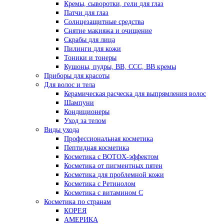
Кремы, сыворотки, гели для глаз
Патчи для глаз
Солнцезащитные средства
Снятие макияжа и очищение
Скрабы для лица
Пилинги для кожи
Тоники и тонеры
Кушоны, пудры, ВВ, ССС, ВВ кремы
Приборы для красоты
Для волос и тела
Керамическая расческа для выпрямления волос
Шампуни
Кондиционеры
Уход за телом
Виды ухода
Профессиональная косметика
Пептидная косметика
Косметика с BOTOX-эффектом
Косметика от пигментных пятен
Косметика для проблемной кожи
Косметика с Ретинолом
Косметика с витамином С
Косметика по странам
КОРЕЯ
АМЕРИКА