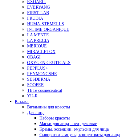
EXOARIL
EVERYANG
FIRST LAB
FRUDIA
HUMA-STEMELLS
INTIME ORGANIQUE
LA MENTE
LA PRECIA
MERIQUE
MIRACLETOX
OBAGI
OXYGEN CEUTICALS
PEPPLUS+
PHYMONGSHE
SESDERMA
SOOFEE
TETe cosmeceutical
YU-R
Каталог
Витамины для красоты
Для лица
Наборы красоты
Маски для лица, шеи, декольте
Кремы, эссенции, эмульсии для лица
Сыворотки, ампулы, концентраты для лица