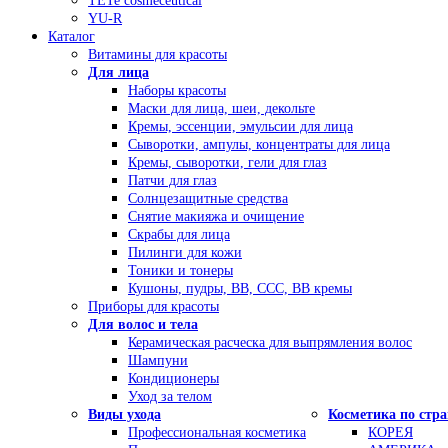
TETe cosmeceutical
YU-R
Каталог
Витамины для красоты
Для лица
Наборы красоты
Маски для лица, шеи, декольте
Кремы, эссенции, эмульсии для лица
Сыворотки, ампулы, концентраты для лица
Кремы, сыворотки, гели для глаз
Патчи для глаз
Солнцезащитные средства
Снятие макияжа и очищение
Скрабы для лица
Пилинги для кожи
Тоники и тонеры
Кушоны, пудры, ВВ, ССС, ВВ кремы
Приборы для красоты
Для волос и тела
Керамическая расческа для выпрямления волос
Шампуни
Кондиционеры
Уход за телом
Виды ухода
Косметика по стр
Профессиональная косметика
КОРЕЯ