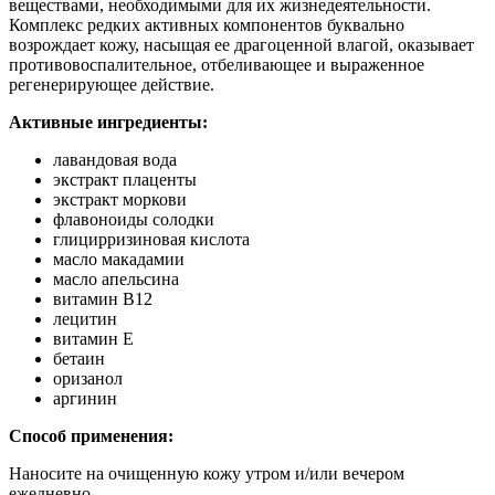
веществами, необходимыми для их жизнедеятельности.
Комплекс редких активных компонентов буквально
возрождает кожу, насыщая ее драгоценной влагой, оказывает
противовоспалительное, отбеливающее и выраженное
регенерирующее действие.
Активные ингредиенты:
лавандовая вода
экстракт плаценты
экстракт моркови
флавоноиды солодки
глицирризиновая кислота
масло макадамии
масло апельсина
витамин B12
лецитин
витамин E
бетаин
оризанол
аргинин
Способ применения:
Наносите на очищенную кожу утром и/или вечером
ежедневно.