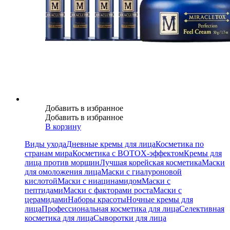
Добавить в избранное
Добавить в избранное
В корзину
Виды ухода
Дневные кремы для лица
Косметика по
странам мира
Косметика с BOTOX-эффектом
Кремы для
лица против морщин
Лучшая корейская косметика
Маски
для омоложения лица
Маски с гиалуроновой
кислотой
Маски с ниацинамидом
Маски с
пептидами
Маски с факторами роста
Маски с
церамидами
Наборы красоты
Ночные кремы для
лица
Профессиональная косметика для лица
Селективная
косметика для лица
Сыворотки для лица