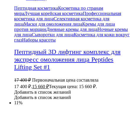
Пептидная косметика
Косметика по странам
мира
Лучшая корейская косметика
Профессиональная
косметика для лица
Селективная косметика для
лица
Маски для омоложения лица
Кремы для лица
против морщин
Дневные кремы для лица
Ночные кремы
для лица
Сыворотки для лица
Косметика для кожи вокруг
глаз
Наборы красоты
Пептидный 3D лифтинг комплекс для
экспресс омоложения лица Peptides
Lifting Set #1
17 400
₽
Первоначальная цена составляла
17 400 ₽.
15 660
₽
Текущая цена: 15 660 ₽.
Добавить в список желаний
Добавить в список желаний
11%