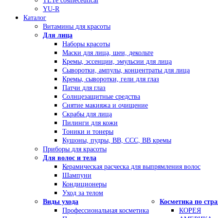
TETe cosmeceutical
YU-R
Каталог
Витамины для красоты
Для лица
Наборы красоты
Маски для лица, шеи, декольте
Кремы, эссенции, эмульсии для лица
Сыворотки, ампулы, концентраты для лица
Кремы, сыворотки, гели для глаз
Патчи для глаз
Солнцезащитные средства
Снятие макияжа и очищение
Скрабы для лица
Пилинги для кожи
Тоники и тонеры
Кушоны, пудры, ВВ, ССС, ВВ кремы
Приборы для красоты
Для волос и тела
Керамическая расческа для выпрямления волос
Шампуни
Кондиционеры
Уход за телом
Виды ухода
Косметика по стр
Профессиональная косметика
КОРЕЯ