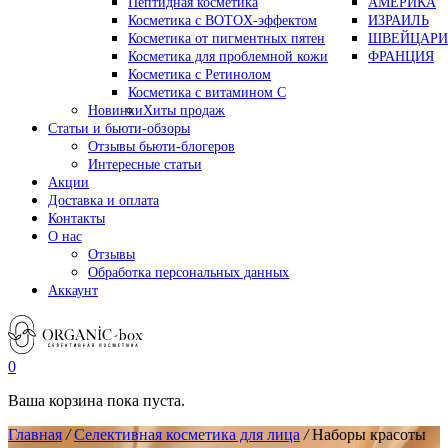
Пептидная косметика
АМЕРИКА
Косметика с BOTOX-эффектом
ИЗРАИЛЬ
Косметика от пигментных пятен
ШВЕЙЦАРИ
Косметика для проблемной кожи
ФРАНЦИЯ
Косметика с Ретинолом
Косметика с витамином С
Новинки
Хиты продаж
Статьи и бьюти-обзоры
Отзывы бьюти-блогеров
Интересные статьи
Акции
Доставка и оплата
Контакты
О нас
Отзывы
Обработка персональных данных
Аккаунт
0
Ваша корзина пока пуста.
Главная
/
Селективная косметика для лица
/
Наборы красоты