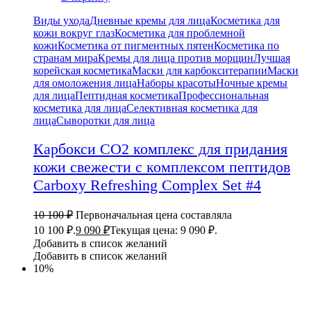
Виды ухода
Дневные кремы для лица
Косметика для
кожи вокруг глаз
Косметика для проблемной
кожи
Косметика от пигментных пятен
Косметика по
странам мира
Кремы для лица против морщин
Лучшая
корейская косметика
Маски для карбокситерапии
Маски
для омоложения лица
Наборы красоты
Ночные кремы
для лица
Пептидная косметика
Профессиональная
косметика для лица
Селективная косметика для
лица
Сыворотки для лица
Карбокси CO2 комплекс для придания
кожи свежести с комплексом пептидов
Carboxy Refreshing Complex Set #4
10 100
₽
Первоначальная цена составляла
10 100 ₽.
9 090
₽
Текущая цена: 9 090 ₽.
Добавить в список желаний
Добавить в список желаний
10%