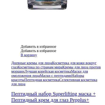
Добавить в избранное
Добавить в избранное
В корзину
Дневные кремы для лица
Косметика для кожи вокруг
глаз
Косметика по странам мира
Кремы для лица против
морщин
Лучшая корейская косметика
Маски для
омоложения лица
Маски с пептидами
Наборы
красоты
Пептидная косметика
Селективная косметика
для лица
Пептидный набор Superlifting маска +
Пептидный крем для глаз Pepplus+