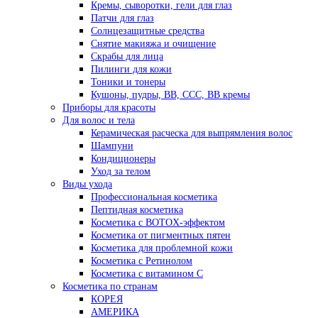
Кремы, сыворотки, гели для глаз
Патчи для глаз
Солнцезащитные средства
Снятие макияжа и очищение
Скрабы для лица
Пилинги для кожи
Тоники и тонеры
Кушоны, пудры, ВВ, ССС, ВВ кремы
Приборы для красоты
Для волос и тела
Керамическая расческа для выпрямления волос
Шампуни
Кондиционеры
Уход за телом
Виды ухода
Профессиональная косметика
Пептидная косметика
Косметика с BOTOX-эффектом
Косметика от пигментных пятен
Косметика для проблемной кожи
Косметика с Ретинолом
Косметика с витамином С
Косметика по странам
КОРЕЯ
АМЕРИКА