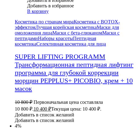
Добавить в избранное
Добавить в избранное
В корзину
Косметика по странам мира
Косметика с BOTOX-
эффектом
Лучшая корейская косметика
Маски для
омоложения лица
Маски с бета-глюканом
Маски с
пептидами
Наборы красоты
Пептидная
косметика
Селективная косметика для лица
SUPER LIFTING PROGRAMM
Трансформационная пептидная лифтинг
программа для глубокой коррекции
морщин PEPPLUS+ PICOBIO, крем + 10
масок
10 800
₽
Первоначальная цена составляла
10 800 ₽.
10 400
₽
Текущая цена: 10 400 ₽.
Добавить в список желаний
Добавить в список желаний
4%