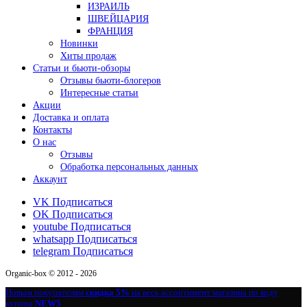
ИЗРАИЛЬ
ШВЕЙЦАРИЯ
ФРАНЦИЯ
Новинки
Хиты продаж
Статьи и бьюти-обзоры
Отзывы бьюти-блогеров
Интересные статьи
Акции
Доставка и оплата
Контакты
О нас
Отзывы
Обработка персональных данных
Аккаунт
VK
Подписаться
OK
Подписаться
youtube
Подписаться
whatsapp
Подписаться
telegram
Подписаться
Organic-box © 2012 - 2026
Новым покупателям
скидка 5%
на весь ассортимент магазина по коду
купона
NEW5