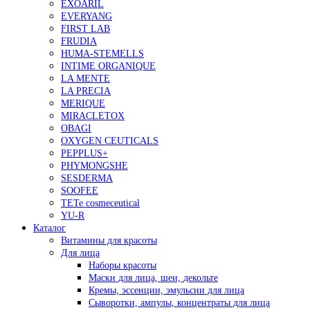
EXOARIL
EVERYANG
FIRST LAB
FRUDIA
HUMA-STEMELLS
INTIME ORGANIQUE
LA MENTE
LA PRECIA
MERIQUE
MIRACLETOX
OBAGI
OXYGEN CEUTICALS
PEPPLUS+
PHYMONGSHE
SESDERMA
SOOFEE
TETe cosmeceutical
YU-R
Каталог
Витамины для красоты
Для лица
Наборы красоты
Маски для лица, шеи, декольте
Кремы, эссенции, эмульсии для лица
Сыворотки, ампулы, концентраты для лица