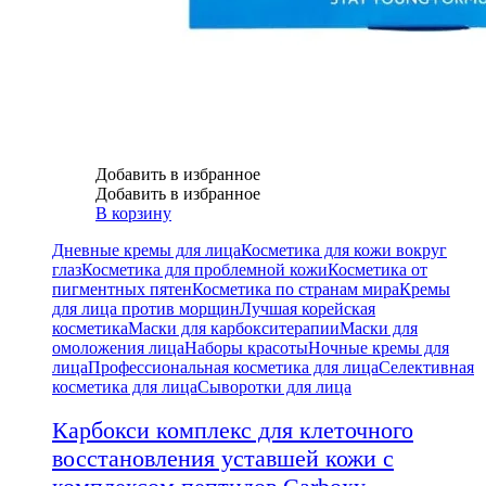
Добавить в избранное
Добавить в избранное
В корзину
Дневные кремы для лица
Косметика для кожи вокруг
глаз
Косметика для проблемной кожи
Косметика от
пигментных пятен
Косметика по странам мира
Кремы
для лица против морщин
Лучшая корейская
косметика
Маски для карбокситерапии
Маски для
омоложения лица
Наборы красоты
Ночные кремы для
лица
Профессиональная косметика для лица
Селективная
косметика для лица
Сыворотки для лица
Карбокси комплекс для клеточного
восстановления уставшей кожи с