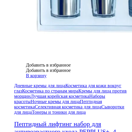
Добавить в избранное
Добавить в избранное
В корзину
Дневные кремы для лица
Косметика для кожи вокруг
глаз
Косметика по странам мира
Кремы для лица против
морщин
Лучшая корейская косметика
Наборы
красоты
Ночные кремы для лица
Пептидная
косметика
Селективная косметика для лица
Сыворотки
для лица
Тонеры и тоники для лица
Пептидный лифтинг набор для
антивозрастного ухода PEPPLUS+, 4