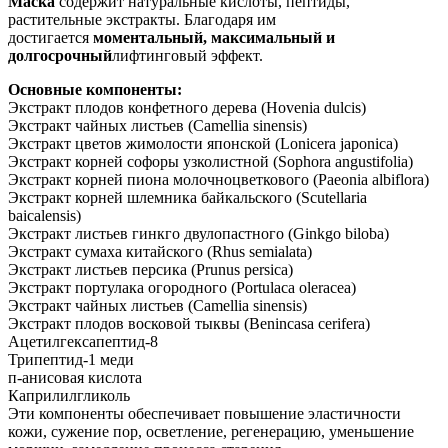
Маска
содержит натуральные кислоты, пептиды,
растительные экстракты. Благодаря им
достигается
моментальный, максимальный и
долгосрочный
лифтинговый эффект.
Основные компоненты:
Экстракт плодов конфетного дерева (Hovenia dulcis)
Экстракт чайных листьев (Camellia sinensis)
Экстракт цветов жимолости японской (Lonicera japonica)
Экстракт корней софоры узколистной (Sophora angustifolia)
Экстракт корней пиона молочноцветкового (Paeonia albiflora)
Экстракт корней шлемника байкальского (Scutellaria
baicalensis)
Экстракт листьев гинкго двулопастного (Ginkgo biloba)
Экстракт сумаха китайского (Rhus semialata)
Экстракт листьев персика (Prunus persica)
Экстракт портулака огородного (Portulaca oleracea)
Экстракт чайных листьев (Camellia sinensis)
Экстракт плодов восковой тыквы (Benincasa cerifera)
Ацетилгексапептид-8
Трипептид-1 меди
п-анисовая кислота
Каприлилгликоль
Эти компоненты обеспечивает повышение эластичности
кожи, сужение пор, осветление, регенерацию, уменьшение