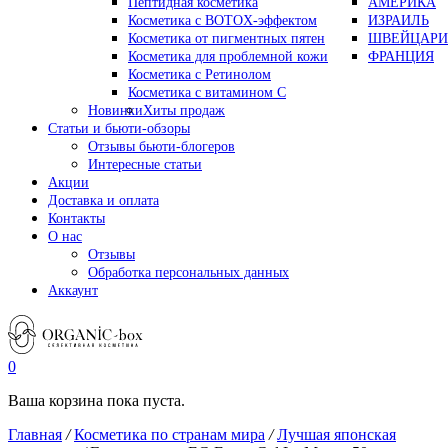
Пептидная косметика
АМЕРИКА
Косметика с BOTOX-эффектом
ИЗРАИЛЬ
Косметика от пигментных пятен
ШВЕЙЦАРИ
Косметика для проблемной кожи
ФРАНЦИЯ
Косметика с Ретинолом
Косметика с витамином С
Новинки
Хиты продаж
Статьи и бьюти-обзоры
Отзывы бьюти-блогеров
Интересные статьи
Акции
Доставка и оплата
Контакты
О нас
Отзывы
Обработка персональных данных
Аккаунт
0
Ваша корзина пока пуста.
Главная
/
Косметика по странам мира
/
Лучшая японская