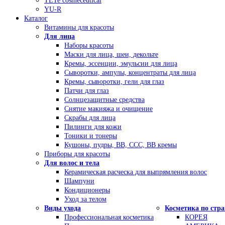
TETe cosmeceutical
YU-R
Каталог
Витамины для красоты
Для лица
Наборы красоты
Маски для лица, шеи, декольте
Кремы, эссенции, эмульсии для лица
Сыворотки, ампулы, концентраты для лица
Кремы, сыворотки, гели для глаз
Патчи для глаз
Солнцезащитные средства
Снятие макияжа и очищение
Скрабы для лица
Пилинги для кожи
Тоники и тонеры
Кушоны, пудры, ВВ, ССС, ВВ кремы
Приборы для красоты
Для волос и тела
Керамическая расческа для выпрямления волос
Шампуни
Кондиционеры
Уход за телом
Виды ухода
Косметика по стр
Профессиональная косметика
КОРЕЯ