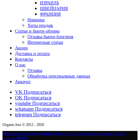
ИЗРАИЛЬ
ШВЕЙЦАРИЯ
ФРАНЦИЯ
Новинки
Хиты продаж
Статьи и бьюти-обзоры
Отзывы бьюти-блогеров
Интересные статьи
Акции
Доставка и оплата
Контакты
О нас
Отзывы
Обработка персональных данных
Аккаунт
VK
Подписаться
OK
Подписаться
youtube
Подписаться
whatsapp
Подписаться
telegram
Подписаться
Organic-box © 2012 - 2026
Новым покупателям
скидка 5%
на весь ассортимент магазина по коду
купона
NEW5