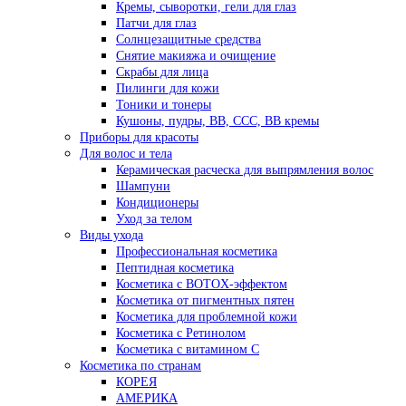
Кремы, сыворотки, гели для глаз
Патчи для глаз
Солнцезащитные средства
Снятие макияжа и очищение
Скрабы для лица
Пилинги для кожи
Тоники и тонеры
Кушоны, пудры, ВВ, ССС, ВВ кремы
Приборы для красоты
Для волос и тела
Керамическая расческа для выпрямления волос
Шампуни
Кондиционеры
Уход за телом
Виды ухода
Профессиональная косметика
Пептидная косметика
Косметика с BOTOX-эффектом
Косметика от пигментных пятен
Косметика для проблемной кожи
Косметика с Ретинолом
Косметика с витамином С
Косметика по странам
КОРЕЯ
АМЕРИКА