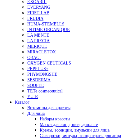
EXOARIL
EVERYANG
FIRST LAB
FRUDIA
HUMA-STEMELLS
INTIME ORGANIQUE
LA MENTE
LA PRECIA
MERIQUE
MIRACLETOX
OBAGI
OXYGEN CEUTICALS
PEPPLUS+
PHYMONGSHE
SESDERMA
SOOFEE
TETe cosmeceutical
YU-R
Каталог
Витамины для красоты
Для лица
Наборы красоты
Маски для лица, шеи, декольте
Кремы, эссенции, эмульсии для лица
Сыворотки, ампулы, концентраты для лица