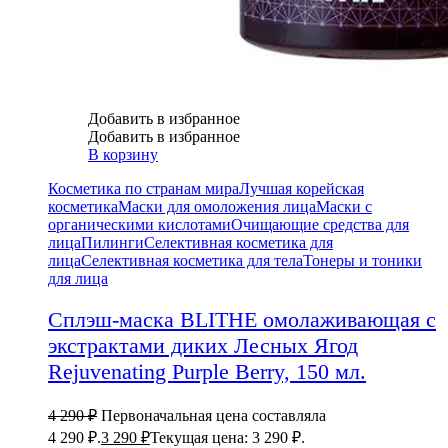
Добавить в избранное
Добавить в избранное
В корзину
Косметика по странам мира
Лучшая корейская
косметика
Маски для омоложения лица
Маски с
органическими кислотами
Очищающие средства для
лица
Пилинги
Селективная косметика для
лица
Селективная косметика для тела
Тонеры и тоники
для лица
Сплэш-маска BLITHE омолаживающая с
экстрактами диких Лесных Ягод
Rejuvenating Purple Berry, 150 мл.
4 290
₽
Первоначальная цена составляла
4 290 ₽.
3 290
₽
Текущая цена: 3 290 ₽.