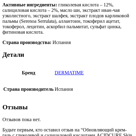
Активные ингредиенты:
гликолевая кислота – 12%,
салициловая кислота – 2%, масло ши, экстракт иван-чая
узколистного, экстракт шалфея, экстракт плодов карликовой
пальмы (Serenoa Serrulata), аллантоин, токоферил ацетат,
токоферол, лецитин, аскорбил пальмитат, сульфат цинка,
фитиновая кислота.
Страна производства:
Испания
Детали
Бренд
DERMATIME
Страна производитель
Испания
Отзывы
Отзывов пока нет.
Будьте первым, кто оставил отзыв на “Обновляющий крем-
гель с гликолевой и салициловой кислотами ACIDCURE Skin