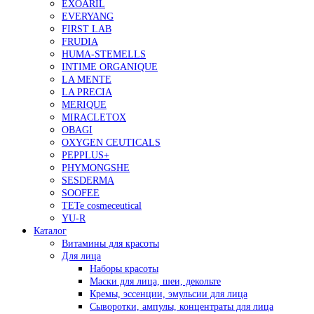
EXOARIL
EVERYANG
FIRST LAB
FRUDIA
HUMA-STEMELLS
INTIME ORGANIQUE
LA MENTE
LA PRECIA
MERIQUE
MIRACLETOX
OBAGI
OXYGEN CEUTICALS
PEPPLUS+
PHYMONGSHE
SESDERMA
SOOFEE
TETe cosmeceutical
YU-R
Каталог
Витамины для красоты
Для лица
Наборы красоты
Маски для лица, шеи, декольте
Кремы, эссенции, эмульсии для лица
Сыворотки, ампулы, концентраты для лица