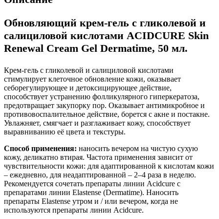
Обновляющий крем-гель с гликолевой и
салициловой кислотами ACIDCURE Skin
Renewal Cream Gel Dermatime, 50 мл.
Крем-гель с гликолевой и салициловой кислотами
стимулирует клеточное обновление кожи, оказывает
себорегулирующее и детоксицирующее действие,
способствует устранению фолликулярного гиперкератоза,
предотвращает закупорку пор. Оказывает антимикробное и
противовоспалительное действие, борется с акне и постакне.
Увлажняет, смягчает и разглаживает кожу, способствует
выравниванию её цвета и текстуры.
Способ применения:
наносить вечером на чистую сухую
кожу, деликатно втирая. Частота применения зависит от
чувствительности кожи: для адаптированной к кислотам кожи
– ежедневно, для неадаптированной – 2–4 раза в неделю.
Рекомендуется сочетать препараты линии Acidcure с
препаратами линии Elastense (Dermatime). Наносить
препараты Elastense утром и / или вечером, когда не
используются препараты линии Acidcure.