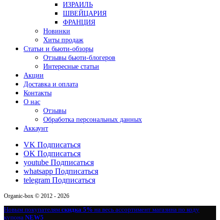
ИЗРАИЛЬ
ШВЕЙЦАРИЯ
ФРАНЦИЯ
Новинки
Хиты продаж
Статьи и бьюти-обзоры
Отзывы бьюти-блогеров
Интересные статьи
Акции
Доставка и оплата
Контакты
О нас
Отзывы
Обработка персональных данных
Аккаунт
VK
Подписаться
OK
Подписаться
youtube
Подписаться
whatsapp
Подписаться
telegram
Подписаться
Organic-box © 2012 - 2026
Новым покупателям
скидка 5%
на весь ассортимент магазина по коду
купона
NEW5