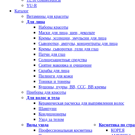
TETe cosmeceutical
YU-R
Каталог
Витамины для красоты
Для лица
Наборы красоты
Маски для лица, шеи, декольте
Кремы, эссенции, эмульсии для лица
Сыворотки, ампулы, концентраты для лица
Кремы, сыворотки, гели для глаз
Патчи для глаз
Солнцезащитные средства
Снятие макияжа и очищение
Скрабы для лица
Пилинги для кожи
Тоники и тонеры
Кушоны, пудры, ВВ, ССС, ВВ кремы
Приборы для красоты
Для волос и тела
Керамическая расческа для выпрямления волос
Шампуни
Кондиционеры
Уход за телом
Виды ухода
Косметика по стр
Профессиональная косметика
КОРЕЯ