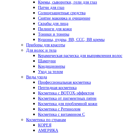
Кремы, сыворотки, гели для глаз
Патчи для глаз
Солнцезащитные средства
Снятие макияжа и очищение
Скрабы для лица
Пилинги для кожи
Тоники и тонеры
Кушоны, пудры, ВВ, ССС, ВВ кремы
Приборы для красоты
Для волос и тела
Керамическая расческа для выпрямления волос
Шампуни
Кондиционеры
Уход за телом
Виды ухода
Профессиональная косметика
Пептидная косметика
Косметика с BOTOX-эффектом
Косметика от пигментных пятен
Косметика для проблемной кожи
Косметика с Ретинолом
Косметика с витамином С
Косметика по странам
КОРЕЯ
АМЕРИКА