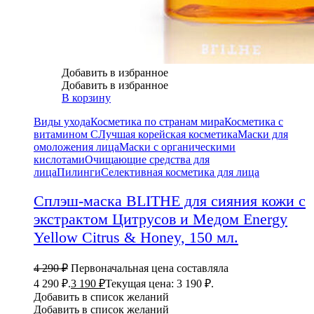
Добавить в избранное
Добавить в избранное
В корзину
Виды ухода
Косметика по странам мира
Косметика с
витамином С
Лучшая корейская косметика
Маски для
омоложения лица
Маски с органическими
кислотами
Очищающие средства для
лица
Пилинги
Селективная косметика для лица
Сплэш-маска BLITHE для сияния кожи с
экстрактом Цитрусов и Медом Energy
Yellow Citrus & Honey, 150 мл.
4 290
₽
Первоначальная цена составляла
4 290 ₽.
3 190
₽
Текущая цена: 3 190 ₽.
Добавить в список желаний
Добавить в список желаний