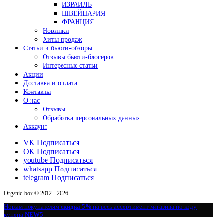
ИЗРАИЛЬ
ШВЕЙЦАРИЯ
ФРАНЦИЯ
Новинки
Хиты продаж
Статьи и бьюти-обзоры
Отзывы бьюти-блогеров
Интересные статьи
Акции
Доставка и оплата
Контакты
О нас
Отзывы
Обработка персональных данных
Аккаунт
VK
Подписаться
OK
Подписаться
youtube
Подписаться
whatsapp
Подписаться
telegram
Подписаться
Organic-box © 2012 - 2026
Новым покупателям
скидка 5%
на весь ассортимент магазина по коду
купона
NEW5