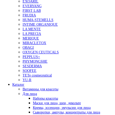
EXOARIL
EVERYANG
FIRST LAB
FRUDIA
HUMA-STEMELLS
INTIME ORGANIQUE
LA MENTE
LA PRECIA
MERIQUE
MIRACLETOX
OBAGI
OXYGEN CEUTICALS
PEPPLUS+
PHYMONGSHE
SESDERMA
SOOFEE
TETe cosmeceutical
YU-R
Каталог
Витамины для красоты
Для лица
Наборы красоты
Маски для лица, шеи, декольте
Кремы, эссенции, эмульсии для лица
Сыворотки, ампулы, концентраты для лица