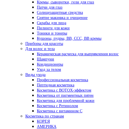
Кремы, сыворотки, гели для глаз
Патчи для глаз
Солнцезащитные средства
Снятие макияжа и очищение
Скрабы для лица
Пилинги для кожи
Тоники и тонеры
Кушоны, пудры, ВВ, ССС, ВВ кремы
Приборы для красоты
Для волос и тела
Керамическая расческа для выпрямления волос
Шампуни
Кондиционеры
Уход за телом
Виды ухода
Профессиональная косметика
Пептидная косметика
Косметика с BOTOX-эффектом
Косметика от пигментных пятен
Косметика для проблемной кожи
Косметика с Ретинолом
Косметика с витамином С
Косметика по странам
КОРЕЯ
АМЕРИКА