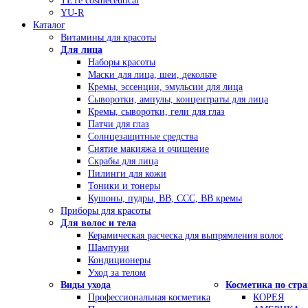
TETe cosmeceutical
YU-R
Каталог
Витамины для красоты
Для лица
Наборы красоты
Маски для лица, шеи, декольте
Кремы, эссенции, эмульсии для лица
Сыворотки, ампулы, концентраты для лица
Кремы, сыворотки, гели для глаз
Патчи для глаз
Солнцезащитные средства
Снятие макияжа и очищение
Скрабы для лица
Пилинги для кожи
Тоники и тонеры
Кушоны, пудры, ВВ, ССС, ВВ кремы
Приборы для красоты
Для волос и тела
Керамическая расческа для выпрямления волос
Шампуни
Кондиционеры
Уход за телом
Виды ухода
Косметика по стр
Профессиональная косметика
КОРЕЯ