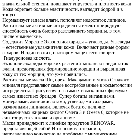
значительной степени, повышает упругость и плотность кожи.
Кожа обретает больше эластичности, выглядит бодрой и в
тонусе.
Нормализует запасы влаги, пополняет недостаток липидов.
Растительные активные ингредиенты имеют природную
способность очень быстро разглаживать морщины, в том
числе мимические.
Содержит Морские Экзополисахариды – углеводы. Углеводы
– естественные увлажнители кожи. Включают разные формы
сахаров. И один из них, о котором чаще всего говорят —
Гиалуроновая кислота.
Экзополисахариды морских растений заполняют недостаток
влаги, предотвращая формирование морщин и выравнивая
кожу от тех морщин, что уже появились.
Растительные масла Ши, ореха Макадамии и масло Сладкого
миндаля представляют самые востребованные в косметологии
ингредиенты. Присутствуют в самых изысканных формулах
самых известных брендов. Супер богаты витаминами,
минералами, аминокислотами, углеводами-сахарами,
различными липидами, включая богатое наличие
незаменимых жирных кислот Омега 3 и Омега 6, которые не
синтезируются в коже и организме.
Маска принадлежит к линейке продуктов RENOVAR,
представляющей собой Интенсивную терапию,
направленную конкретно на проблемы с мимическими