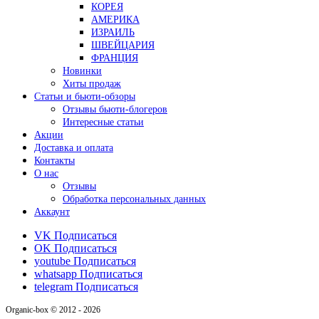
КОРЕЯ
АМЕРИКА
ИЗРАИЛЬ
ШВЕЙЦАРИЯ
ФРАНЦИЯ
Новинки
Хиты продаж
Статьи и бьюти-обзоры
Отзывы бьюти-блогеров
Интересные статьи
Акции
Доставка и оплата
Контакты
О нас
Отзывы
Обработка персональных данных
Аккаунт
VK
Подписаться
OK
Подписаться
youtube
Подписаться
whatsapp
Подписаться
telegram
Подписаться
Organic-box © 2012 - 2026