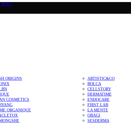
а
NEW5
SH ORIGINS
ARTISTIC&CO
ONIX
BOLCA
LBN
CELLSTORY
IQUE
DERMATIME
AN COSMETICS
ENDOCARE
RYANG
FIRST LAB
IME ORGANIQUE
LA MENTE
ACLETOX
OBAGI
MONGSHE
SESDERMA