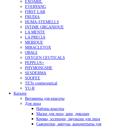
EXOARIL
EVERYANG
FIRST LAB
FRUDIA
HUMA-STEMELLS
INTIME ORGANIQUE
LA MENTE
LA PRECIA
MERIQUE
MIRACLETOX
OBAGI
OXYGEN CEUTICALS
PEPPLUS+
PHYMONGSHE
SESDERMA
SOOFEE
TETe cosmeceutical
YU-R
Каталог
Витамины для красоты
Для лица
Наборы красоты
Маски для лица, шеи, декольте
Кремы, эссенции, эмульсии для лица
Сыворотки, ампулы, концентраты для