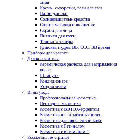
лица
Кремы, сыворотки, гели для глаз
Патчи для глаз
Солнцезащитные средства
Снятие макияжа и очищение
Скрабы для лица
Пилинги для кожи
Тоники и тонеры
Кушоны, пудры, ВВ, ССС, ВВ кремы
Приборы для красоты
Для волос и тела
Керамическая расческа для выпрямления
волос
Шампуни
Кондиционеры
Уход за телом
Виды ухода
Профессиональная косметика
Пептидная косметика
Косметика с BOTOX-эффектом
Косметика от пигментных пятен
Косметика для проблемной кожи
Косметика с Ретинолом
Косметика с витамином С
Косметика по странам