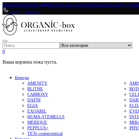
Новым покупателям
скидка 5%
на весь ассортимент магазина по коду купон
8 (495) 233-64-54
0
Ваша корзина пока пуста.
Бренды
AMENITY
AMI
BLITHE
BOT
CARBOXY
CEL
DAFNI
DAR
EGIA
ELD
EXOARIL
EVE
HUMA-STEMELLS
INT
MERIQUE
MIR
PEPPLUS+
PHY
TETe cosmeceutical