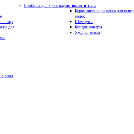
Приборы для красоты
Для волос и тела
Керамическая расческа для вып
е
волос
ля лица
Шампуни
раты для
Кондиционеры
Уход за телом
лаз
В кремы