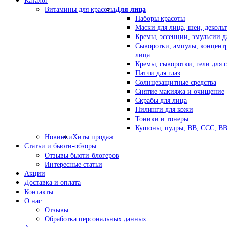
Каталог
Витамины для красоты
Для лица
Наборы красоты
Маски для лица, шеи, декольт
Кремы, эссенции, эмульсии д
Сыворотки, ампулы, концент
лица
Кремы, сыворотки, гели для г
Патчи для глаз
Солнцезащитные средства
Снятие макияжа и очищение
Скрабы для лица
Пилинги для кожи
Тоники и тонеры
Кушоны, пудры, ВВ, ССС, В
Новинки
Хиты продаж
Статьи и бьюти-обзоры
Отзывы бьюти-блогеров
Интересные статьи
Акции
Доставка и оплата
Контакты
О нас
Отзывы
Обработка персональных данных