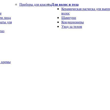
Приборы для красоты
Для волос и тела
Керамическая расческа для вып
е
волос
ля лица
Шампуни
раты для
Кондиционеры
Уход за телом
лаз
В кремы