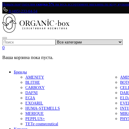
Новым покупателям
скидка 5%
на весь ассортимент магазина по коду купон
8 (495) 233-64-54
0
Ваша корзина пока пуста.
Бренды
AMENITY
AMI
BLITHE
BOT
CARBOXY
CEL
DAFNI
DAR
EGIA
ELD
EXOARIL
EVE
HUMA-STEMELLS
INT
MERIQUE
MIR
PEPPLUS+
PHY
TETe cosmeceutical