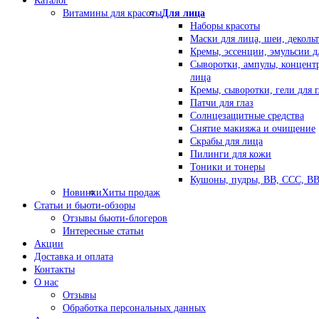
Каталог
Витамины для красоты
Для лица
Наборы красоты
Маски для лица, шеи, декольт
Кремы, эссенции, эмульсии д
Сыворотки, ампулы, концент
лица
Кремы, сыворотки, гели для г
Патчи для глаз
Солнцезащитные средства
Снятие макияжа и очищение
Скрабы для лица
Пилинги для кожи
Тоники и тонеры
Кушоны, пудры, ВВ, ССС, В
Новинки
Хиты продаж
Статьи и бьюти-обзоры
Отзывы бьюти-блогеров
Интересные статьи
Акции
Доставка и оплата
Контакты
О нас
Отзывы
Обработка персональных данных