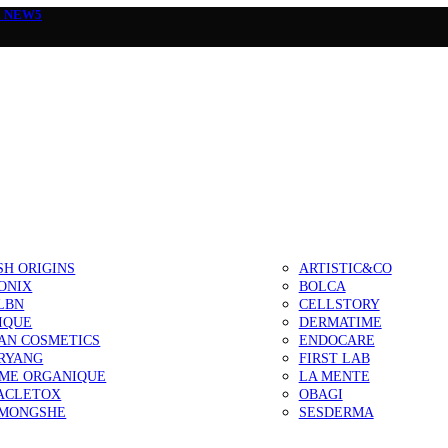
а
NEW5
SH ORIGINS
ARTISTIC&CO
ONIX
BOLCA
LBN
CELLSTORY
IQUE
DERMATIME
AN COSMETICS
ENDOCARE
RYANG
FIRST LAB
IME ORGANIQUE
LA MENTE
ACLETOX
OBAGI
MONGSHE
SESDERMA