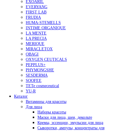
EXOARIL
EVERYANG
FIRST LAB
FRUDIA
HUMA-STEMELLS
INTIME ORGANIQUE
LA MENTE
LA PRECIA
MERIQUE
MIRACLETOX
OBAGI
OXYGEN CEUTICALS
PEPPLUS+
PHYMONGSHE
SESDERMA
SOOFEE
TETe cosmeceutical
YU-R
Каталог
Витамины для красоты
Для лица
Наборы красоты
Маски для лица, шеи, декольте
Кремы, эссенции, эмульсии для лица
Сыворотки, ампулы, концентраты для