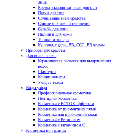
лица
Кремы, сыворотки, гели для глаз
Патчи для глаз
Солнцезащитные средства
Снятие макияжа и очищение
Скрабы для лица
Пилинги для кожи
Тоники и тонеры
Кушоны, пудры, ВВ, ССС, ВВ кремы
Приборы для красоты
Для волос и тела
Керамическая расческа для выпрямления
волос
Шампуни
Кондиционеры
Уход за телом
Виды ухода
Профессиональная косметика
Пептидная косметика
Косметика с BOTOX-эффектом
Косметика от пигментных пятен
Косметика для проблемной кожи
Косметика с Ретинолом
Косметика с витамином С
Косметика по странам