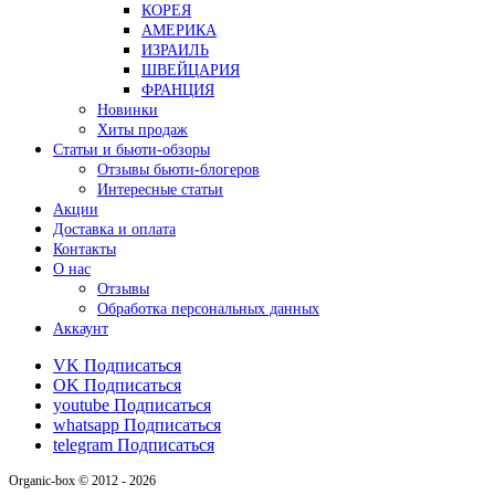
КОРЕЯ
АМЕРИКА
ИЗРАИЛЬ
ШВЕЙЦАРИЯ
ФРАНЦИЯ
Новинки
Хиты продаж
Статьи и бьюти-обзоры
Отзывы бьюти-блогеров
Интересные статьи
Акции
Доставка и оплата
Контакты
О нас
Отзывы
Обработка персональных данных
Аккаунт
VK
Подписаться
OK
Подписаться
youtube
Подписаться
whatsapp
Подписаться
telegram
Подписаться
Organic-box © 2012 - 2026