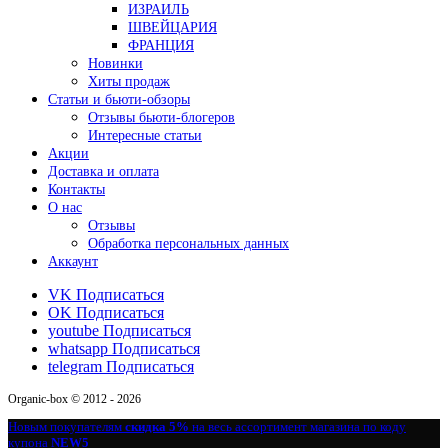
ИЗРАИЛЬ
ШВЕЙЦАРИЯ
ФРАНЦИЯ
Новинки
Хиты продаж
Статьи и бьюти-обзоры
Отзывы бьюти-блогеров
Интересные статьи
Акции
Доставка и оплата
Контакты
О нас
Отзывы
Обработка персональных данных
Аккаунт
VK
Подписаться
OK
Подписаться
youtube
Подписаться
whatsapp
Подписаться
telegram
Подписаться
Organic-box © 2012 - 2026
Новым покупателям
скидка 5%
на весь ассортимент магазина по коду
купона
NEW5