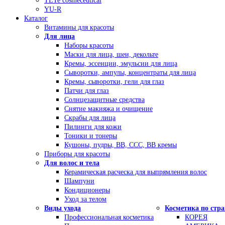
TETe cosmeceutical
YU-R
Каталог
Витамины для красоты
Для лица
Наборы красоты
Маски для лица, шеи, декольте
Кремы, эссенции, эмульсии для лица
Сыворотки, ампулы, концентраты для лица
Кремы, сыворотки, гели для глаз
Патчи для глаз
Солнцезащитные средства
Снятие макияжа и очищение
Скрабы для лица
Пилинги для кожи
Тоники и тонеры
Кушоны, пудры, ВВ, ССС, ВВ кремы
Приборы для красоты
Для волос и тела
Керамическая расческа для выпрямления волос
Шампуни
Кондиционеры
Уход за телом
Виды ухода
Косметика по стр
Профессиональная косметика
КОРЕЯ