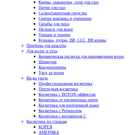
Кремы, сыворотки, гели для глаз
Патчи для глаз
Солнцезащитные средства
Снятие макияжа и очищение
Скрабы для лица
Пилинги для кожи
Тоники и тонеры
Кушоны, пудры, ВВ, ССС, ВВ кремы
Приборы для красоты
Для волос и тела
Керамическая расческа для выпрямления волос
Шампуни
Кондиционеры
Уход за телом
Виды ухода
Профессиональная косметика
Пептидная косметика
Косметика с BOTOX-эффектом
Косметика от пигментных пятен
Косметика для проблемной кожи
Косметика с Ретинолом
Косметика с витамином С
Косметика по странам
КОРЕЯ
АМЕРИКА