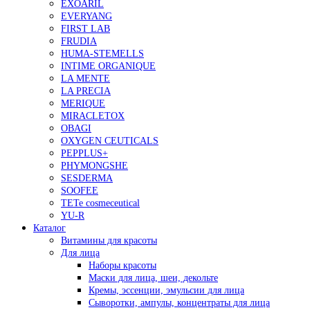
EXOARIL
EVERYANG
FIRST LAB
FRUDIA
HUMA-STEMELLS
INTIME ORGANIQUE
LA MENTE
LA PRECIA
MERIQUE
MIRACLETOX
OBAGI
OXYGEN CEUTICALS
PEPPLUS+
PHYMONGSHE
SESDERMA
SOOFEE
TETe cosmeceutical
YU-R
Каталог
Витамины для красоты
Для лица
Наборы красоты
Маски для лица, шеи, декольте
Кремы, эссенции, эмульсии для лица
Сыворотки, ампулы, концентраты для лица