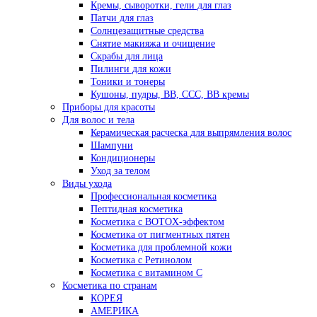
Кремы, сыворотки, гели для глаз
Патчи для глаз
Солнцезащитные средства
Снятие макияжа и очищение
Скрабы для лица
Пилинги для кожи
Тоники и тонеры
Кушоны, пудры, ВВ, ССС, ВВ кремы
Приборы для красоты
Для волос и тела
Керамическая расческа для выпрямления волос
Шампуни
Кондиционеры
Уход за телом
Виды ухода
Профессиональная косметика
Пептидная косметика
Косметика с BOTOX-эффектом
Косметика от пигментных пятен
Косметика для проблемной кожи
Косметика с Ретинолом
Косметика с витамином С
Косметика по странам
КОРЕЯ
АМЕРИКА