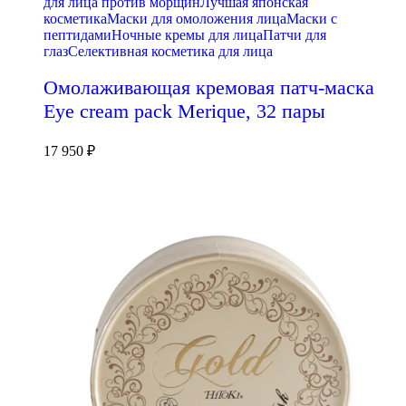
для лица против морщин
Лучшая японская
косметика
Маски для омоложения лица
Маски с
пептидами
Ночные кремы для лица
Патчи для
глаз
Селективная косметика для лица
Омолаживающая кремовая патч-маска
Eye cream pack Merique, 32 пары
17 950
₽