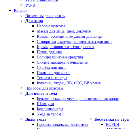
TETe cosmeceutical
YU-R
Каталог
Витамины для красоты
Для лица
Наборы красоты
Маски для лица, шеи, декольте
Кремы, эссенции, эмульсии для лица
Сыворотки, ампулы, концентраты для лица
Кремы, сыворотки, гели для глаз
Патчи для глаз
Солнцезащитные средства
Снятие макияжа и очищение
Скрабы для лица
Пилинги для кожи
Тоники и тонеры
Кушоны, пудры, ВВ, ССС, ВВ кремы
Приборы для красоты
Для волос и тела
Керамическая расческа для выпрямления волос
Шампуни
Кондиционеры
Уход за телом
Виды ухода
Косметика по стр
Профессиональная косметика
КОРЕЯ