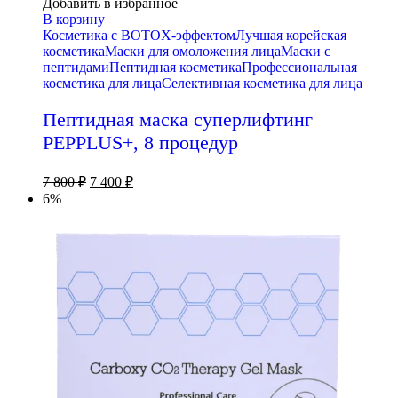
Добавить в избранное
В корзину
Косметика с BOTOX-эффектом
Лучшая корейская
косметика
Маски для омоложения лица
Маски с
пептидами
Пептидная косметика
Профессиональная
косметика для лица
Селективная косметика для лица
Пептидная маска суперлифтинг
PEPPLUS+, 8 процедур
7 800
₽
7 400
₽
6%