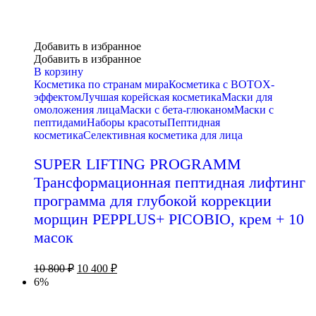
Добавить в избранное
Добавить в избранное
В корзину
Косметика по странам мира
Косметика с BOTOX-
эффектом
Лучшая корейская косметика
Маски для
омоложения лица
Маски с бета-глюканом
Маски с
пептидами
Наборы красоты
Пептидная
косметика
Селективная косметика для лица
SUPER LIFTING PROGRAMM
Трансформационная пептидная лифтинг
программа для глубокой коррекции
морщин PEPPLUS+ PICOBIO, крем + 10
масок
10 800
₽
10 400
₽
6%