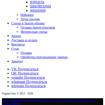
ИЗРАИЛЬ
ШВЕЙЦАРИЯ
ФРАНЦИЯ
Новинки
Хиты продаж
Статьи и бьюти-обзоры
Отзывы бьюти-блогеров
Интересные статьи
Акции
Доставка и оплата
Контакты
О нас
Отзывы
Обработка персональных данных
Аккаунт
VK
Подписаться
OK
Подписаться
youtube
Подписаться
whatsapp
Подписаться
telegram
Подписаться
Organic-box © 2012 - 2026
Новым покупателям
скидка 5%
на весь ассортимент магазина по коду
купона
NEW5