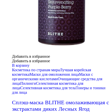
Добавить в избранное
Добавить в избранное
В корзину
Косметика по странам мира
Лучшая корейская
косметика
Маски для омоложения лица
Маски с
органическими кислотами
Очищающие средства для
лица
Пилинги
Селективная косметика для
лица
Селективная косметика для тела
Тонеры и тоники
для лица
Сплэш-маска BLITHE омолаживающая с
экстрактами диких Лесных Ягод