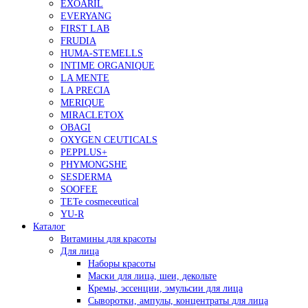
EXOARIL
EVERYANG
FIRST LAB
FRUDIA
HUMA-STEMELLS
INTIME ORGANIQUE
LA MENTE
LA PRECIA
MERIQUE
MIRACLETOX
OBAGI
OXYGEN CEUTICALS
PEPPLUS+
PHYMONGSHE
SESDERMA
SOOFEE
TETe cosmeceutical
YU-R
Каталог
Витамины для красоты
Для лица
Наборы красоты
Маски для лица, шеи, декольте
Кремы, эссенции, эмульсии для лица
Сыворотки, ампулы, концентраты для лица