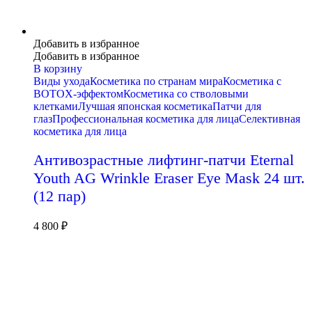
Добавить в избранное
Добавить в избранное
В корзину
Виды ухода
Косметика по странам мира
Косметика с
BOTOX-эффектом
Косметика со стволовыми
клетками
Лучшая японская косметика
Патчи для
глаз
Профессиональная косметика для лица
Селективная
косметика для лица
Антивозрастные лифтинг-патчи Eternal
Youth AG Wrinkle Eraser Eye Mask 24 шт.
(12 пар)
4 800
₽