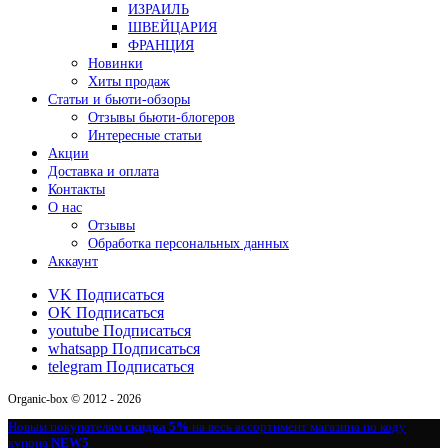
ИЗРАИЛЬ
ШВЕЙЦАРИЯ
ФРАНЦИЯ
Новинки
Хиты продаж
Статьи и бьюти-обзоры
Отзывы бьюти-блогеров
Интересные статьи
Акции
Доставка и оплата
Контакты
О нас
Отзывы
Обработка персональных данных
Аккаунт
VK
Подписаться
OK
Подписаться
youtube
Подписаться
whatsapp
Подписаться
telegram
Подписаться
Organic-box © 2012 - 2026
Новым покупателям
скидка 5%
на весь ассортимент магазина по коду
купона
NEW5