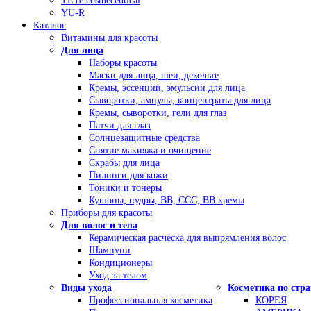
TETe cosmeceutical
YU-R
Каталог
Витамины для красоты
Для лица
Наборы красоты
Маски для лица, шеи, декольте
Кремы, эссенции, эмульсии для лица
Сыворотки, ампулы, концентраты для лица
Кремы, сыворотки, гели для глаз
Патчи для глаз
Солнцезащитные средства
Снятие макияжа и очищение
Скрабы для лица
Пилинги для кожи
Тоники и тонеры
Кушоны, пудры, ВВ, ССС, ВВ кремы
Приборы для красоты
Для волос и тела
Керамическая расческа для выпрямления волос
Шампуни
Кондиционеры
Уход за телом
Виды ухода
Косметика по стр
Профессиональная косметика
КОРЕЯ