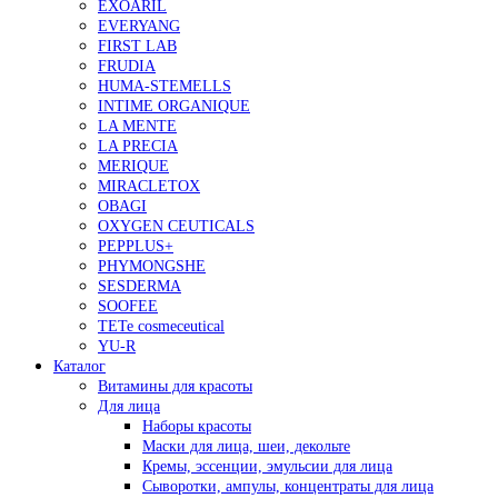
EXOARIL
EVERYANG
FIRST LAB
FRUDIA
HUMA-STEMELLS
INTIME ORGANIQUE
LA MENTE
LA PRECIA
MERIQUE
MIRACLETOX
OBAGI
OXYGEN CEUTICALS
PEPPLUS+
PHYMONGSHE
SESDERMA
SOOFEE
TETe cosmeceutical
YU-R
Каталог
Витамины для красоты
Для лица
Наборы красоты
Маски для лица, шеи, декольте
Кремы, эссенции, эмульсии для лица
Сыворотки, ампулы, концентраты для лица