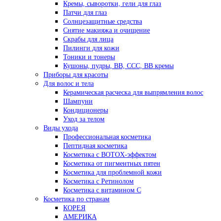
Кремы, сыворотки, гели для глаз
Патчи для глаз
Солнцезащитные средства
Снятие макияжа и очищение
Скрабы для лица
Пилинги для кожи
Тоники и тонеры
Кушоны, пудры, ВВ, ССС, ВВ кремы
Приборы для красоты
Для волос и тела
Керамическая расческа для выпрямления волос
Шампуни
Кондиционеры
Уход за телом
Виды ухода
Профессиональная косметика
Пептидная косметика
Косметика с BOTOX-эффектом
Косметика от пигментных пятен
Косметика для проблемной кожи
Косметика с Ретинолом
Косметика с витамином С
Косметика по странам
КОРЕЯ
АМЕРИКА