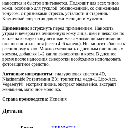
наносится и быстро впитывается. Подходит для всех типов
кожи, особенно для тусклой, обезвоженной, со сниженным
тонусом, с признаками стресса, усталости и старения.
Клеточный энергетик для кожи женщин и мужчин.
Применение:
встряхнуть перед применением. Наносить
утром и вечером на очищенную кожу лица, шеи и декольте по
капле на каждую зону легкими массажными движениями до
полного впитывания (всего 4–6 капель). Не наносить близко к
ресничному краю. Можно смешивать с дневным или ночным
кремом, добавляя 1–2 капли сыворотки в крем. В дневное
время после нанесения сыворотки необходимо использовать
фотозащитное средство.
Активные ингредиенты
: гиалуроновая кислота 4D,
Niacinamide Pc (витамин B3), трипептид меди-1, Lipo-Ace,
Vegeseryl®, экстракт пиона, экстракт эдельвейса, экстракт
женьшеня, маточное молочко.
Страна производства:
Испания
Детали
Бренд
KEENWELL