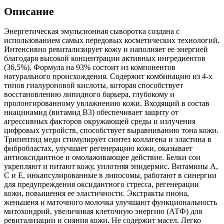
Описание
Энергетическая эмульсионная сыворотка создана с
использованием самых передовых косметических технологий.
Интенсивно ревитализирует кожу и наполняет ее энергией
благодаря высокой концентрации активных ингредиентов
(36,5%). Формула на 93% состоит из компонентов
натурального происхождения. Содержит комбинацию из 4-х
типов гиалуроновой кислоты, которая способствует
восстановлению липидного барьера, глубокому и
пролонгированному увлажнению кожи. Входящий в состав
ниацинамид (витамид B3) обеспечивает защиту от
агрессивных факторов окружающей среды и излучения
цифровых устройств, способствует выравниванию тона кожи.
Трипептид меди стимулирует синтез коллагена и эластина в
фибробластах, улучшает регенерацию кожи, оказывает
антиоксидантное и омолаживающее действие. Белки сои
укрепляют и питают кожу, уплотняя эпидермис. Витамины A,
C и E, инкапсулированные в липосомы, работают в синергии
для предупреждения оксидантного стресса, регенерации
кожи, повышения ее эластичности. Экстракты пиона,
женьшеня и маточного молочка улучшают функциональность
митохондрий, увеличивая клеточную энергию (АТФ) для
ревитализации и сияния кожи. Не содержит масел. Легко