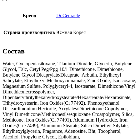
Бренд
Dr.Ceuracle
Страна производитель
Южная Корея
Состав
Water, Cyclopentasiloxane, Titanium Dioxide, Glycerin, Butylene
Glycol, Talc, Cetyl Peg/Ppg-10/1 Dimethicone, Dimethicone,
Butylene Glycol Dicaprylate/Dicaprate, Arbutin, Ethylhexyl
Salicylate, Ethylhexyl Methoxycinnamate, Zinc Oxide, Isoeicosane,
Magnesium Sulfate, Polyglyceryl-4, Isostearate, Dimethicone/Vinyl
Dimethiconecrosspolymer,
Dipentaerythritylhexahydroxystearate/Hexastearate/Hexarosinate,
Trihydroxystearin, Iron Oxides(Ci 77492), Phenoxyethanol,
Disteardimonium Hectorite, Acrylates/Dimethicone Copolymer,
Vinyl Dimethicone/Methiconesilsesquioxane Crosspolymer, Silica,
Methicone, Iron Oxides(Ci 77491), Aluminum Hydroxide, Iron
Oxides(Ci 77499), Aluminum Stearate, Silica Dimethyl Silylate,
Ethylhexylglycerin, Fragrance, Adenosine, Bht, Tocopherol,
Alcohol, Propylene Glycol, Epilobium,