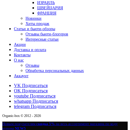
ИЗРАИЛЬ
ШВЕЙЦАРИЯ
ФРАНЦИЯ
Новинки
Хиты продаж
Статьи и бьюти-обзоры
Отзывы бьюти-блогеров
Интересные статьи
Акции
Доставка и оплата
Контакты
О нас
Отзывы
Обработка персональных данных
Аккаунт
VK
Подписаться
OK
Подписаться
youtube
Подписаться
whatsapp
Подписаться
telegram
Подписаться
Organic-box © 2012 - 2026
Новым покупателям
скидка 5%
на весь ассортимент магазина по коду
купона
NEW5