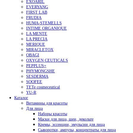
EXOARIL
EVERYANG
FIRST LAB
FRUDIA
HUMA-STEMELLS
INTIME ORGANIQUE
LA MENTE
LA PRECIA
MERIQUE
MIRACLETOX
OBAGI
OXYGEN CEUTICALS
PEPPLUS+
PHYMONGSHE
SESDERMA
SOOFEE
TETe cosmeceutical
YU-R
Каталог
Витамины для красоты
Для лица
Наборы красоты
Маски для лица, шеи, декольте
Кремы, эссенции, эмульсии для лица
Сыворотки, ампулы, концентраты для лица