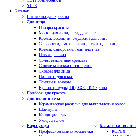
TETe cosmeceutical
YU-R
Каталог
Витамины для красоты
Для лица
Наборы красоты
Маски для лица, шеи, декольте
Кремы, эссенции, эмульсии для лица
Сыворотки, ампулы, концентраты для лица
Кремы, сыворотки, гели для глаз
Патчи для глаз
Солнцезащитные средства
Снятие макияжа и очищение
Скрабы для лица
Пилинги для кожи
Тоники и тонеры
Кушоны, пудры, ВВ, ССС, ВВ кремы
Приборы для красоты
Для волос и тела
Керамическая расческа для выпрямления волос
Шампуни
Кондиционеры
Уход за телом
Виды ухода
Косметика по стр
Профессиональная косметика
КОРЕЯ