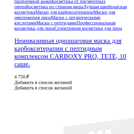
проблемной кожи
Косметика от пигментных
пятен
Косметика по странам мира
Лучшая швейцарская
косметика
Маски для карбокситерапии
Маски для
омоложения лица
Маски с органическими
кислотами
Маски с пептидами
Профессиональная
косметика для лица
Селективная косметика для лица
Неинвазивная одношаговая маска для
карбокситерапии с пептидным
комплексом CARBOXY PRO, TETE, 10
саше.
4 750
₽
Добавить в список желаний
Добавить в список желаний