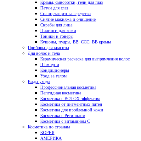
Кремы, сыворотки, гели для глаз
Патчи для глаз
Солнцезащитные средства
Снятие макияжа и очищение
Скрабы для лица
Пилинги для кожи
Тоники и тонеры
Кушоны, пудры, ВВ, ССС, ВВ кремы
Приборы для красоты
Для волос и тела
Керамическая расческа для выпрямления волос
Шампуни
Кондиционеры
Уход за телом
Виды ухода
Профессиональная косметика
Пептидная косметика
Косметика с BOTOX-эффектом
Косметика от пигментных пятен
Косметика для проблемной кожи
Косметика с Ретинолом
Косметика с витамином С
Косметика по странам
КОРЕЯ
АМЕРИКА