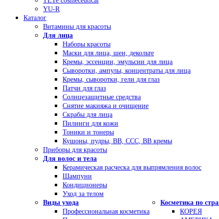
TETe cosmeceutical
YU-R
Каталог
Витамины для красоты
Для лица
Наборы красоты
Маски для лица, шеи, декольте
Кремы, эссенции, эмульсии для лица
Сыворотки, ампулы, концентраты для лица
Кремы, сыворотки, гели для глаз
Патчи для глаз
Солнцезащитные средства
Снятие макияжа и очищение
Скрабы для лица
Пилинги для кожи
Тоники и тонеры
Кушоны, пудры, ВВ, ССС, ВВ кремы
Приборы для красоты
Для волос и тела
Керамическая расческа для выпрямления волос
Шампуни
Кондиционеры
Уход за телом
Виды ухода
Косметика по стр
Профессиональная косметика
КОРЕЯ