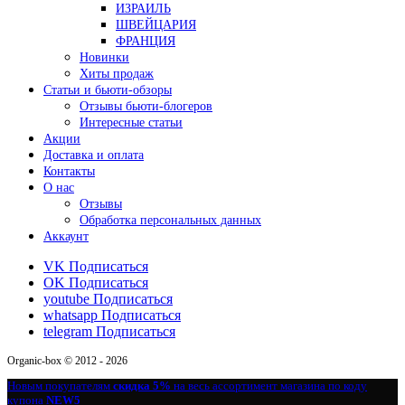
ИЗРАИЛЬ
ШВЕЙЦАРИЯ
ФРАНЦИЯ
Новинки
Хиты продаж
Статьи и бьюти-обзоры
Отзывы бьюти-блогеров
Интересные статьи
Акции
Доставка и оплата
Контакты
О нас
Отзывы
Обработка персональных данных
Аккаунт
VK
Подписаться
OK
Подписаться
youtube
Подписаться
whatsapp
Подписаться
telegram
Подписаться
Organic-box © 2012 - 2026
Новым покупателям
скидка 5%
на весь ассортимент магазина по коду
купона
NEW5