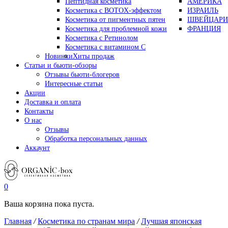
Пептидная косметика
АМЕРИКА
Косметика с BOTOX-эффектом
ИЗРАИЛЬ
Косметика от пигментных пятен
ШВЕЙЦАРИ
Косметика для проблемной кожи
ФРАНЦИЯ
Косметика с Ретинолом
Косметика с витамином С
Новинки
Хиты продаж
Статьи и бьюти-обзоры
Отзывы бьюти-блогеров
Интересные статьи
Акции
Доставка и оплата
Контакты
О нас
Отзывы
Обработка персональных данных
Аккаунт
0
Ваша корзина пока пуста.
Главная
/
Косметика по странам мира
/
Лучшая японская