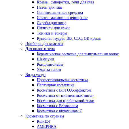
Кремы, сыворотки, гели для глаз
Патчи для глаз
Солнцезащитные средства
Снятие макияжа и очищение
Скрабы для лица
Пилинги для кожи
Тоники и тонеры
Кушоны, пудры, ВВ, ССС, ВВ кремы
Приборы для красоты
Для волос и тела
Керамическая расческа для выпрямления волос
Шампуни
Кондиционеры
Уход за телом
Виды ухода
Профессиональная косметика
Пептидная косметика
Косметика с BOTOX-эффектом
Косметика от пигментных пятен
Косметика для проблемной кожи
Косметика с Ретинолом
Косметика с витамином С
Косметика по странам
КОРЕЯ
АМЕРИКА