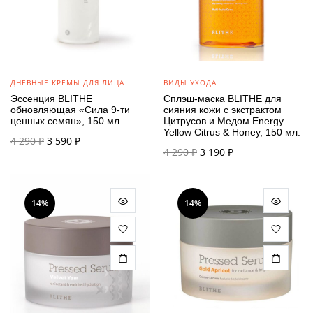
ДНЕВНЫЕ КРЕМЫ ДЛЯ ЛИЦА
ВИДЫ УХОДА
Эссенция BLITHE
Сплэш-маска BLITHE для
обновляющая «Сила 9-ти
сияния кожи с экстрактом
ценных семян», 150 мл
Цитрусов и Медом Energy
Yellow Citrus & Honey, 150 мл.
Первоначальная
Текущая
4 290
₽
3 590
₽
Первоначальная
Текущая
4 290
₽
3 190
₽
цена
цена:
цена
цена:
составляла
3 590 ₽.
составляла
3 190 ₽.
4 290 ₽.
4 290 ₽.
14%
14%