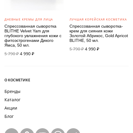
ДНЕВНЫЕ КРЕМЫ ДЛЯ ЛИЦА
ЛУЧШАЯ КОРЕЙСКАЯ КОСМЕТИКА
Спрессованная сыворотка
Спрессованная сыворотка-
BLITHE Velvet Yam для
крем для сияния кожи
глубокого увлажнения кожи с
Золотой Абрикос, Gold Apricot
фитоэстрогенами Дикого
BLITHE, 50 мл.
Ямса, 50 мл.
Первоначальная
Текущая
5 790
₽
4 990
₽
Первоначальная
Текущая
5 790
₽
4 990
₽
цена
цена:
цена
цена:
составляла
4 990 ₽.
составляла
4 990 ₽.
5 790 ₽.
5 790 ₽.
О КОСМЕТИКЕ
Бренды
Каталог
Акции
Блог