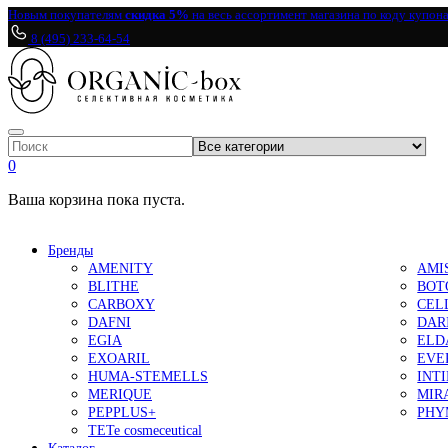
Новым покупателям
скидка 5%
на весь ассортимент магазина по коду купон
8 (495) 233-64-54
0
Ваша корзина пока пуста.
Бренды
AMENITY
AMI
BLITHE
BOT
CARBOXY
CEL
DAFNI
DAR
EGIA
ELD
EXOARIL
EVE
HUMA-STEMELLS
INT
MERIQUE
MIR
PEPPLUS+
PHY
TETe cosmeceutical