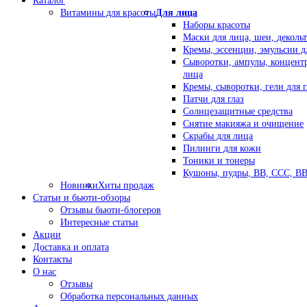
Каталог
Витамины для красоты
Для лица
Наборы красоты
Маски для лица, шеи, декольт
Кремы, эссенции, эмульсии д
Сыворотки, ампулы, концент
лица
Кремы, сыворотки, гели для г
Патчи для глаз
Солнцезащитные средства
Снятие макияжа и очищение
Скрабы для лица
Пилинги для кожи
Тоники и тонеры
Кушоны, пудры, ВВ, ССС, В
Новинки
Хиты продаж
Статьи и бьюти-обзоры
Отзывы бьюти-блогеров
Интересные статьи
Акции
Доставка и оплата
Контакты
О нас
Отзывы
Обработка персональных данных