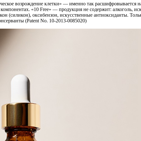
е возрождение клетки» — именно так расшифровывается наз
компонентах. «10 Free» — продукция не содержит: алкоголь, ис
икон (силикон), оксибензон, искусственные антиоксиданты. Толь
серванты (Patent No. 10-2013-0085020)