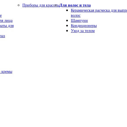
Приборы для красоты
Для волос и тела
Керамическая расческа для вып
е
волос
ля лица
Шампуни
раты для
Кондиционеры
Уход за телом
лаз
В кремы