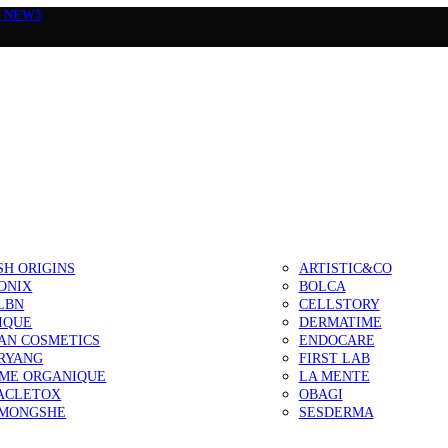
а
NEW5
SH ORIGINS
ARTISTIC&CO
ONIX
BOLCA
LBN
CELLSTORY
IQUE
DERMATIME
AN COSMETICS
ENDOCARE
RYANG
FIRST LAB
IME ORGANIQUE
LA MENTE
ACLETOX
OBAGI
MONGSHE
SESDERMA