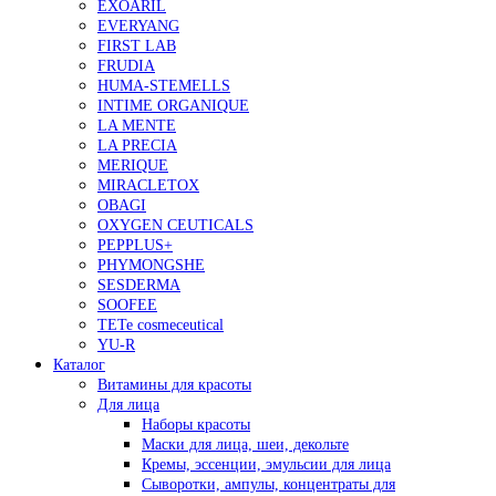
EXOARIL
EVERYANG
FIRST LAB
FRUDIA
HUMA-STEMELLS
INTIME ORGANIQUE
LA MENTE
LA PRECIA
MERIQUE
MIRACLETOX
OBAGI
OXYGEN CEUTICALS
PEPPLUS+
PHYMONGSHE
SESDERMA
SOOFEE
TETe cosmeceutical
YU-R
Каталог
Витамины для красоты
Для лица
Наборы красоты
Маски для лица, шеи, декольте
Кремы, эссенции, эмульсии для лица
Сыворотки, ампулы, концентраты для