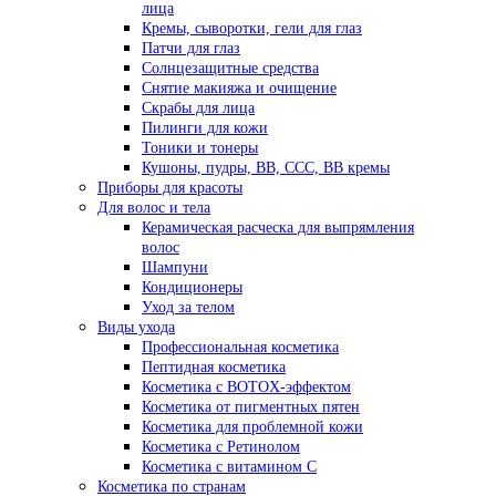
лица
Кремы, сыворотки, гели для глаз
Патчи для глаз
Солнцезащитные средства
Снятие макияжа и очищение
Скрабы для лица
Пилинги для кожи
Тоники и тонеры
Кушоны, пудры, ВВ, ССС, ВВ кремы
Приборы для красоты
Для волос и тела
Керамическая расческа для выпрямления
волос
Шампуни
Кондиционеры
Уход за телом
Виды ухода
Профессиональная косметика
Пептидная косметика
Косметика с BOTOX-эффектом
Косметика от пигментных пятен
Косметика для проблемной кожи
Косметика с Ретинолом
Косметика с витамином С
Косметика по странам