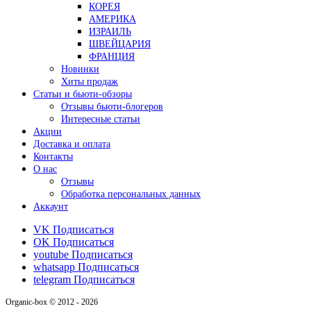
КОРЕЯ
АМЕРИКА
ИЗРАИЛЬ
ШВЕЙЦАРИЯ
ФРАНЦИЯ
Новинки
Хиты продаж
Статьи и бьюти-обзоры
Отзывы бьюти-блогеров
Интересные статьи
Акции
Доставка и оплата
Контакты
О нас
Отзывы
Обработка персональных данных
Аккаунт
VK
Подписаться
OK
Подписаться
youtube
Подписаться
whatsapp
Подписаться
telegram
Подписаться
Organic-box © 2012 - 2026