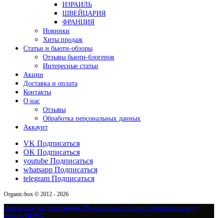
ИЗРАИЛЬ
ШВЕЙЦАРИЯ
ФРАНЦИЯ
Новинки
Хиты продаж
Статьи и бьюти-обзоры
Отзывы бьюти-блогеров
Интересные статьи
Акции
Доставка и оплата
Контакты
О нас
Отзывы
Обработка персональных данных
Аккаунт
VK
Подписаться
OK
Подписаться
youtube
Подписаться
whatsapp
Подписаться
telegram
Подписаться
Organic-box © 2012 - 2026
Новым покупателям
скидка 5%
на весь ассортимент магазина по коду
купона
NEW5