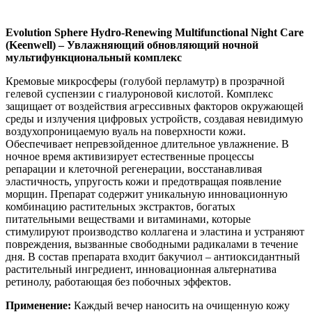
Evolution Sphere Hydro-Renewing Multifunctional Night Care
(Keenwell) – Увлажняющий обновляющий ночной
мультифункциональный комплекс
Кремовые микросферы (голубой перламутр) в прозрачной
гелевой суспензии с гиалуроновой кислотой. Комплекс
защищает от воздействия агрессивных факторов окружающей
среды и излучения цифровых устройств, создавая невидимую
воздухопроницаемую вуаль на поверхности кожи.
Обеспечивает непревзойденное длительное увлажнение. В
ночное время активизирует естественные процессы
репарации и клеточной регенерации, восстанавливая
эластичность, упругость кожи и предотвращая появление
морщин. Препарат содержит уникальную инновационную
комбинацию растительных экстрактов, богатых
питательными веществами и витаминами, которые
стимулируют производство коллагена и эластина и устраняют
повреждения, вызванные свободными радикалами в течение
дня. В состав препарата входит бакучиол – антиоксидантный
растительный ингредиент, инновационная альтернатива
ретинолу, работающая без побочных эффектов.
Применение:
Каждый вечер наносить на очищенную кожу