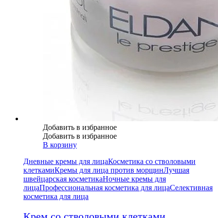
Добавить в избранное
Добавить в избранное
В корзину
Дневные кремы для лица
Косметика со стволовыми
клетками
Кремы для лица против морщин
Лучшая
швейцарская косметика
Ночные кремы для
лица
Профессиональная косметика для лица
Селективная
косметика для лица
Крем со стволовыми клетками