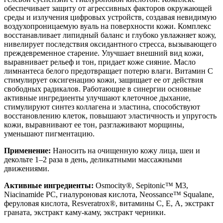
обеспечивает защиту от агрессивных факторов окружающей
среды и излучения цифровых устройств, создавая невидимую
воздухопроницаемую вуаль на поверхности кожи. Комплекс
восстанавливает липидный баланс и глубоко увлажняет кожу,
нивелирует последствия оксидантного стресса, вызывающего
преждевременное старение. Улучшает внешний вид кожи,
выравнивает рельеф и тон, придает коже сияние. Масло
лимнантеса белого предотвращает потерю влаги. Витамин С
стимулирует оксигенацию кожи, защищает ее от действия
свободных радикалов. Работающие в синергии основные
активные ингредиенты улучшают клеточное дыхание,
стимулируют синтез коллагена и эластина, способствуют
восстановлению клеток, повышают эластичность и упругость
кожи, выравнивают ее тон, разглаживают морщины,
уменьшают пигментацию.
Применение:
Наносить на очищенную кожу лица, шеи и
декольте 1–2 раза в день, деликатными массажными
движениями.
Активные ингредиенты:
Osmocity®, Sepitonic™ M3,
Niacinamide PC, гиалуроновая кислота, Neossance™ Squalane,
феруловая кислота, Resveratrox®, витамины С, Е, А, экстракт
граната, экстракт каму-каму, экстракт черники.