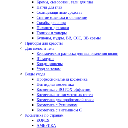
Кремы, сыворотки, гели для глаз
Патчи для глаз
Солнцезащитные средства
Снятие макияжа и очищение
Скрабы для лица
Пилинги для кожи
Тоники и тонеры
Кушоны, пудры, ВВ, ССС, ВВ кремы
Приборы для красоты
Для волос и тела
Керамическая расческа для выпрямления волос
Шампуни
Кондиционеры
Уход за телом
Виды ухода
Профессиональная косметика
Пептидная косметика
Косметика с BOTOX-эффектом
Косметика от пигментных пятен
Косметика для проблемной кожи
Косметика с Ретинолом
Косметика с витамином С
Косметика по странам
КОРЕЯ
АМЕРИКА