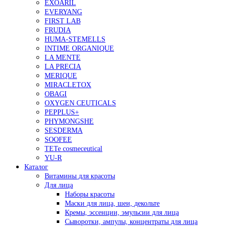
EXOARIL
EVERYANG
FIRST LAB
FRUDIA
HUMA-STEMELLS
INTIME ORGANIQUE
LA MENTE
LA PRECIA
MERIQUE
MIRACLETOX
OBAGI
OXYGEN CEUTICALS
PEPPLUS+
PHYMONGSHE
SESDERMA
SOOFEE
TETe cosmeceutical
YU-R
Каталог
Витамины для красоты
Для лица
Наборы красоты
Маски для лица, шеи, декольте
Кремы, эссенции, эмульсии для лица
Сыворотки, ампулы, концентраты для лица