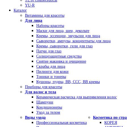
TETe cosmeceutical
YU-R
Каталог
Витамины для красоты
Для лица
Наборы красоты
Маски для лица, шеи, декольте
Кремы, эссенции, эмульсии для лица
Сыворотки, ампулы, концентраты для лица
Кремы, сыворотки, гели для глаз
Патчи для глаз
Солнцезащитные средства
Снятие макияжа и очищение
Скрабы для лица
Пилинги для кожи
Тоники и тонеры
Кушоны, пудры, ВВ, ССС, ВВ кремы
Приборы для красоты
Для волос и тела
Керамическая расческа для выпрямления волос
Шампуни
Кондиционеры
Уход за телом
Виды ухода
Косметика по стр
Профессиональная косметика
КОРЕЯ