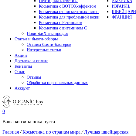
Пептидная косметика
АМЕРИКА
Косметика с BOTOX-эффектом
ИЗРАИЛЬ
Косметика от пигментных пятен
ШВЕЙЦАРИ
Косметика для проблемной кожи
ФРАНЦИЯ
Косметика с Ретинолом
Косметика с витамином С
Новинки
Хиты продаж
Статьи и бьюти-обзоры
Отзывы бьюти-блогеров
Интересные статьи
Акции
Доставка и оплата
Контакты
О нас
Отзывы
Обработка персональных данных
Аккаунт
0
Ваша корзина пока пуста.
Главная
/
Косметика по странам мира
/
Лучшая швейцарская