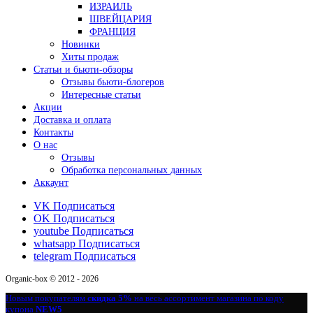
ИЗРАИЛЬ
ШВЕЙЦАРИЯ
ФРАНЦИЯ
Новинки
Хиты продаж
Статьи и бьюти-обзоры
Отзывы бьюти-блогеров
Интересные статьи
Акции
Доставка и оплата
Контакты
О нас
Отзывы
Обработка персональных данных
Аккаунт
VK
Подписаться
OK
Подписаться
youtube
Подписаться
whatsapp
Подписаться
telegram
Подписаться
Organic-box © 2012 - 2026
Новым покупателям
скидка 5%
на весь ассортимент магазина по коду
купона
NEW5