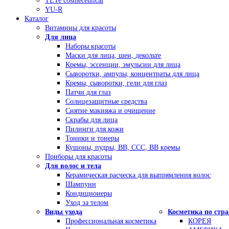
TETe cosmeceutical
YU-R
Каталог
Витамины для красоты
Для лица
Наборы красоты
Маски для лица, шеи, декольте
Кремы, эссенции, эмульсии для лица
Сыворотки, ампулы, концентраты для лица
Кремы, сыворотки, гели для глаз
Патчи для глаз
Солнцезащитные средства
Снятие макияжа и очищение
Скрабы для лица
Пилинги для кожи
Тоники и тонеры
Кушоны, пудры, ВВ, ССС, ВВ кремы
Приборы для красоты
Для волос и тела
Керамическая расческа для выпрямления волос
Шампуни
Кондиционеры
Уход за телом
Виды ухода
Косметика по стр
Профессиональная косметика
КОРЕЯ