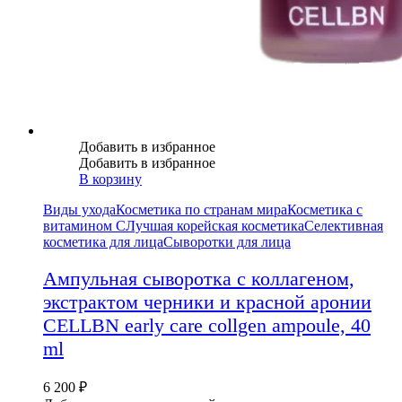
Добавить в избранное
Добавить в избранное
В корзину
Виды ухода
Косметика по странам мира
Косметика с
витамином С
Лучшая корейская косметика
Селективная
косметика для лица
Сыворотки для лица
Ампульная сыворотка с коллагеном,
экстрактом черники и красной аронии
CELLBN early care collgen ampoule, 40
ml
6 200
₽