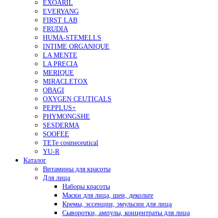
EXOARIL
EVERYANG
FIRST LAB
FRUDIA
HUMA-STEMELLS
INTIME ORGANIQUE
LA MENTE
LA PRECIA
MERIQUE
MIRACLETOX
OBAGI
OXYGEN CEUTICALS
PEPPLUS+
PHYMONGSHE
SESDERMA
SOOFEE
TETe cosmeceutical
YU-R
Каталог
Витамины для красоты
Для лица
Наборы красоты
Маски для лица, шеи, декольте
Кремы, эссенции, эмульсии для лица
Сыворотки, ампулы, концентраты для лица