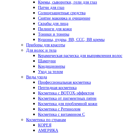
Кремы, сыворотки, гели для глаз
Патчи для глаз
Солнцезащитные средства
Снятие макияжа и очищение
Скрабы для лица
Пилинги для кожи
Тоники и тонеры
Кушоны, пудры, ВВ, ССС, ВВ кремы
Приборы для красоты
Для волос и тела
Керамическая расческа для выпрямления волос
Шампуни
Кондиционеры
Уход за телом
Виды ухода
Профессиональная косметика
Пептидная косметика
Косметика с BOTOX-эффектом
Косметика от пигментных пятен
Косметика для проблемной кожи
Косметика с Ретинолом
Косметика с витамином С
Косметика по странам
КОРЕЯ
АМЕРИКА