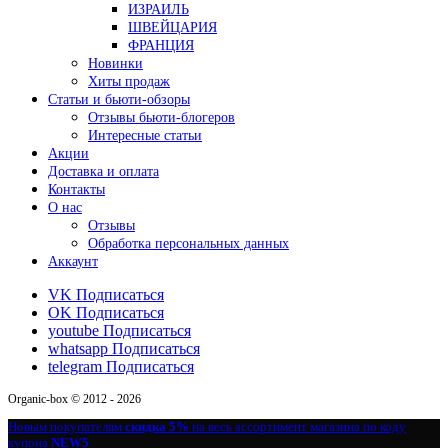
ИЗРАИЛЬ
ШВЕЙЦАРИЯ
ФРАНЦИЯ
Новинки
Хиты продаж
Статьи и бьюти-обзоры
Отзывы бьюти-блогеров
Интересные статьи
Акции
Доставка и оплата
Контакты
О нас
Отзывы
Обработка персональных данных
Аккаунт
VK
Подписаться
OK
Подписаться
youtube
Подписаться
whatsapp
Подписаться
telegram
Подписаться
Organic-box © 2012 - 2026
Новым покупателям
скидка 5%
на весь ассортимент магазина по коду
купона
NEW5