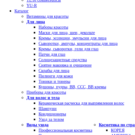
TETe cosmeceutical
YU-R
Каталог
Витамины для красоты
Для лица
Наборы красоты
Маски для лица, шеи, декольте
Кремы, эссенции, эмульсии для лица
Сыворотки, ампулы, концентраты для лица
Кремы, сыворотки, гели для глаз
Патчи для глаз
Солнцезащитные средства
Снятие макияжа и очищение
Скрабы для лица
Пилинги для кожи
Тоники и тонеры
Кушоны, пудры, ВВ, ССС, ВВ кремы
Приборы для красоты
Для волос и тела
Керамическая расческа для выпрямления волос
Шампуни
Кондиционеры
Уход за телом
Виды ухода
Косметика по стр
Профессиональная косметика
КОРЕЯ