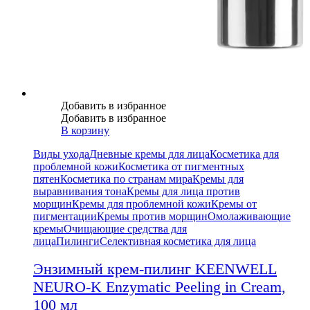
Добавить в избранное
Добавить в избранное
В корзину
Виды ухода
Дневные кремы для лица
Косметика для
проблемной кожи
Косметика от пигментных
пятен
Косметика по странам мира
Кремы для
выравнивания тона
Кремы для лица против
морщин
Кремы для проблемной кожи
Кремы от
пигментации
Кремы против морщин
Омолаживающие
кремы
Очищающие средства для
лица
Пилинги
Селективная косметика для лица
Энзимный крем-пилинг KEENWELL
NEURO-K Enzymatic Peeling in Cream,
100 мл