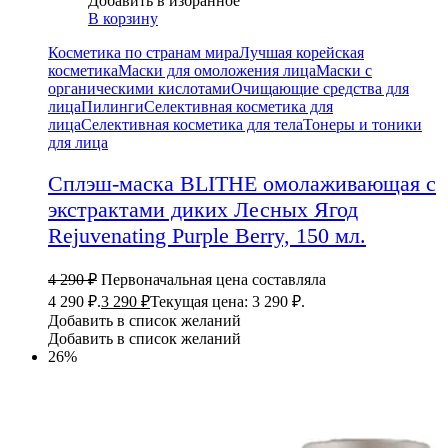
Добавить в избранное
В корзину
Косметика по странам мира
Лучшая корейская
косметика
Маски для омоложения лица
Маски с
органическими кислотами
Очищающие средства для
лица
Пилинги
Селективная косметика для
лица
Селективная косметика для тела
Тонеры и тоники
для лица
Сплэш-маска BLITHE омолаживающая с
экстрактами диких Лесных Ягод
Rejuvenating Purple Berry, 150 мл.
4 290
₽
Первоначальная цена составляла
4 290 ₽.
3 290
₽
Текущая цена: 3 290 ₽.
Добавить в список желаний
Добавить в список желаний
26%