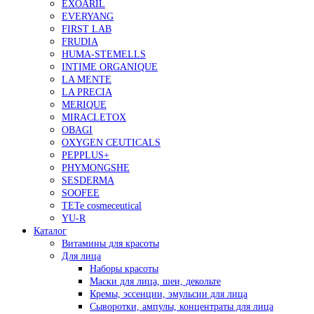
EXOARIL
EVERYANG
FIRST LAB
FRUDIA
HUMA-STEMELLS
INTIME ORGANIQUE
LA MENTE
LA PRECIA
MERIQUE
MIRACLETOX
OBAGI
OXYGEN CEUTICALS
PEPPLUS+
PHYMONGSHE
SESDERMA
SOOFEE
TETe cosmeceutical
YU-R
Каталог
Витамины для красоты
Для лица
Наборы красоты
Маски для лица, шеи, декольте
Кремы, эссенции, эмульсии для лица
Сыворотки, ампулы, концентраты для лица