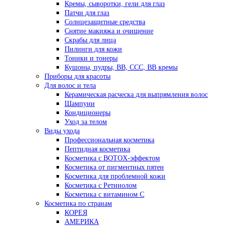
Кремы, сыворотки, гели для глаз
Патчи для глаз
Солнцезащитные средства
Снятие макияжа и очищение
Скрабы для лица
Пилинги для кожи
Тоники и тонеры
Кушоны, пудры, ВВ, ССС, ВВ кремы
Приборы для красоты
Для волос и тела
Керамическая расческа для выпрямления волос
Шампуни
Кондиционеры
Уход за телом
Виды ухода
Профессиональная косметика
Пептидная косметика
Косметика с BOTOX-эффектом
Косметика от пигментных пятен
Косметика для проблемной кожи
Косметика с Ретинолом
Косметика с витамином С
Косметика по странам
КОРЕЯ
АМЕРИКА