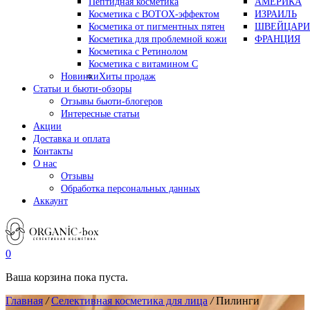
Пептидная косметика
АМЕРИКА
Косметика с BOTOX-эффектом
ИЗРАИЛЬ
Косметика от пигментных пятен
ШВЕЙЦАРИ
Косметика для проблемной кожи
ФРАНЦИЯ
Косметика с Ретинолом
Косметика с витамином С
Новинки
Хиты продаж
Статьи и бьюти-обзоры
Отзывы бьюти-блогеров
Интересные статьи
Акции
Доставка и оплата
Контакты
О нас
Отзывы
Обработка персональных данных
Аккаунт
0
Ваша корзина пока пуста.
Главная
/
Селективная косметика для лица
/
Пилинги