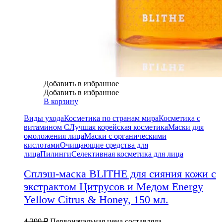
Добавить в избранное
Добавить в избранное
В корзину
Виды ухода
Косметика по странам мира
Косметика с
витамином С
Лучшая корейская косметика
Маски для
омоложения лица
Маски с органическими
кислотами
Очищающие средства для
лица
Пилинги
Селективная косметика для лица
Сплэш-маска BLITHE для сияния кожи с
экстрактом Цитрусов и Медом Energy
Yellow Citrus & Honey, 150 мл.
4 290
₽
Первоначальная цена составляла