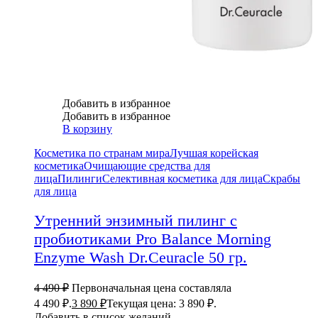
Добавить в избранное
Добавить в избранное
В корзину
Косметика по странам мира
Лучшая корейская
косметика
Очищающие средства для
лица
Пилинги
Селективная косметика для лица
Скрабы
для лица
Утренний энзимный пилинг с
пробиотиками Pro Balance Morning
Enzyme Wash Dr.Ceuracle 50 гр.
4 490
₽
Первоначальная цена составляла
4 490 ₽.
3 890
₽
Текущая цена: 3 890 ₽.
Добавить в список желаний