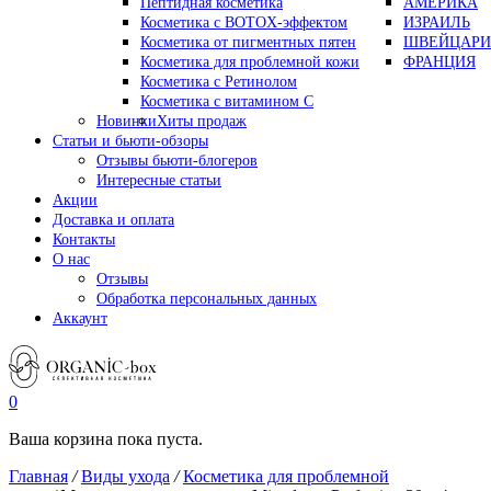
Пептидная косметика
АМЕРИКА
Косметика с BOTOX-эффектом
ИЗРАИЛЬ
Косметика от пигментных пятен
ШВЕЙЦАРИ
Косметика для проблемной кожи
ФРАНЦИЯ
Косметика с Ретинолом
Косметика с витамином С
Новинки
Хиты продаж
Статьи и бьюти-обзоры
Отзывы бьюти-блогеров
Интересные статьи
Акции
Доставка и оплата
Контакты
О нас
Отзывы
Обработка персональных данных
Аккаунт
0
Ваша корзина пока пуста.
Главная
/
Виды ухода
/
Косметика для проблемной