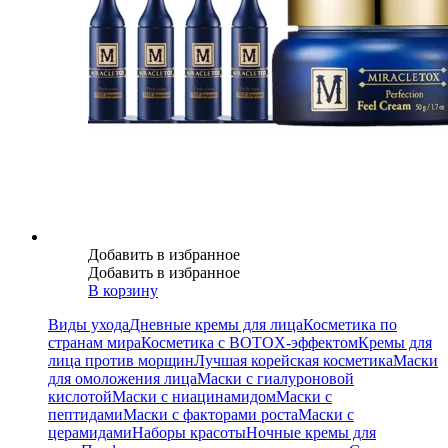
Добавить в избранное
Добавить в избранное
В корзину
Виды ухода
Дневные кремы для лица
Косметика по
странам мира
Косметика с BOTOX-эффектом
Кремы для
лица против морщин
Лучшая корейская косметика
Маски
для омоложения лица
Маски с гиалуроновой
кислотой
Маски с ниацинамидом
Маски с
пептидами
Маски с факторами роста
Маски с
церамидами
Наборы красоты
Ночные кремы для