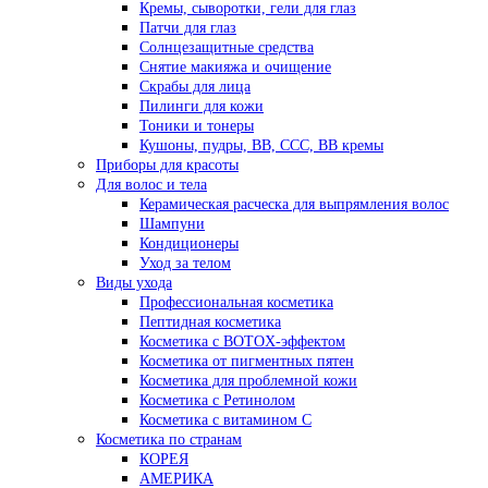
Кремы, сыворотки, гели для глаз
Патчи для глаз
Солнцезащитные средства
Снятие макияжа и очищение
Скрабы для лица
Пилинги для кожи
Тоники и тонеры
Кушоны, пудры, ВВ, ССС, ВВ кремы
Приборы для красоты
Для волос и тела
Керамическая расческа для выпрямления волос
Шампуни
Кондиционеры
Уход за телом
Виды ухода
Профессиональная косметика
Пептидная косметика
Косметика с BOTOX-эффектом
Косметика от пигментных пятен
Косметика для проблемной кожи
Косметика с Ретинолом
Косметика с витамином С
Косметика по странам
КОРЕЯ
АМЕРИКА