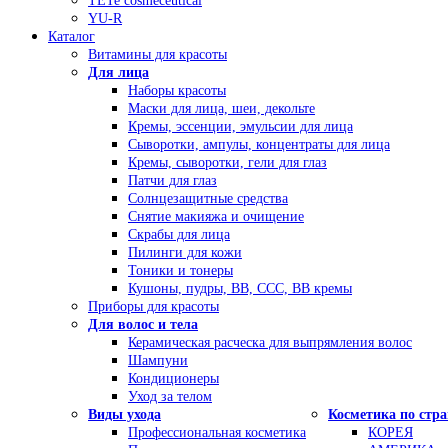
TETe cosmeceutical
YU-R
Каталог
Витамины для красоты
Для лица
Наборы красоты
Маски для лица, шеи, декольте
Кремы, эссенции, эмульсии для лица
Сыворотки, ампулы, концентраты для лица
Кремы, сыворотки, гели для глаз
Патчи для глаз
Солнцезащитные средства
Снятие макияжа и очищение
Скрабы для лица
Пилинги для кожи
Тоники и тонеры
Кушоны, пудры, ВВ, ССС, ВВ кремы
Приборы для красоты
Для волос и тела
Керамическая расческа для выпрямления волос
Шампуни
Кондиционеры
Уход за телом
Виды ухода
Косметика по стр
Профессиональная косметика
КОРЕЯ