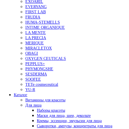
EXOARIL
EVERYANG
FIRST LAB
FRUDIA
HUMA-STEMELLS
INTIME ORGANIQUE
LA MENTE
LA PRECIA
MERIQUE
MIRACLETOX
OBAGI
OXYGEN CEUTICALS
PEPPLUS+
PHYMONGSHE
SESDERMA
SOOFEE
TETe cosmeceutical
YU-R
Каталог
Витамины для красоты
Для лица
Наборы красоты
Маски для лица, шеи, декольте
Кремы, эссенции, эмульсии для лица
Сыворотки, ампулы, концентраты для лица