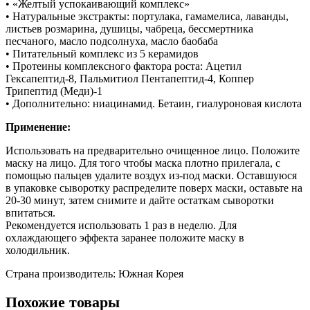
• «Желтый успокаивающий комплекс»
• Натуральные экстракты: портулака, гамамелиса, лаванды,
листьев розмарина, душицы, чабреца, бессмертника
песчаного, масло подсолнуха, масло баобаба
• Питательный комплекс из 5 керамидов
• Протеины комплексного фактора роста: Ацетил
Гексапептид-8, Пальмитиол Пентапептид-4, Коппер
Трипептид (Меди)-1
• Дополнительно: ниацинамид. Бетаин, гиалуроновая кислота
Применение:
Использовать на предварительно очищенное лицо. Положите
маску на лицо. Для того чтобы маска плотно прилегала, с
помощью пальцев удалите воздух из-под маски. Оставшуюся
в упаковке сыворотку распределите поверх маски, оставьте на
20-30 минут, затем снимите и дайте остаткам сыворотки
впитаться.
Рекомендуется использовать 1 раз в неделю. Для
охлаждающего эффекта заранее положите маску в
холодильник.
Страна производитель: Южная Корея
Похожие товары