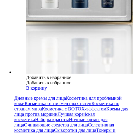
Добавить в избранное
Добавить в избранное
В корзину
Дневные кремы для лица
Косметика для проблемной
кожи
Косметика от пигментных пятен
Косметика по
странам мира
Косметика с BOTOX-эффектом
Кремы для
лица против морщин
Лучшая корейская
косметика
Наборы красоты
Ночные кремы для
лица
Очищающие средства для лица
Селективная
косметика для лица
Сыворотки для лица
Тонеры и