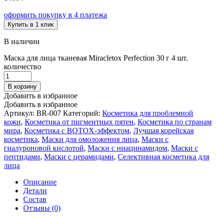
оформить покупку в 4 платежа
Купить в 1 клик
В наличии
Маска для лица тканевая Miracletox Perfection 30 г 4 шт.
количество
В корзину
Добавить в избранное
Добавить в избранное
Артикул:
BR-007
Категорий:
Косметика для проблемной
кожи
,
Косметика от пигментных пятен
,
Косметика по странам
мира
,
Косметика с BOTOX-эффектом
,
Лучшая корейская
косметика
,
Маски для омоложения лица
,
Маски с
гиалуроновой кислотой
,
Маски с ниацинамидом
,
Маски с
пептидами
,
Маски с церамидами
,
Селективная косметика для
лица
Описание
Детали
Состав
Отзывы (0)