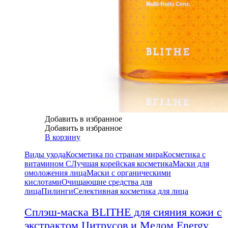
Добавить в избранное
Добавить в избранное
В корзину
Виды ухода
Косметика по странам мира
Косметика с
витамином С
Лучшая корейская косметика
Маски для
омоложения лица
Маски с органическими
кислотами
Очищающие средства для
лица
Пилинги
Селективная косметика для лица
Сплэш-маска BLITHE для сияния кожи с
экстрактом Цитрусов и Медом Energy