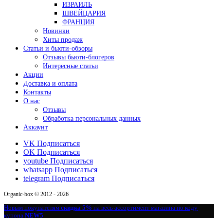
ИЗРАИЛЬ
ШВЕЙЦАРИЯ
ФРАНЦИЯ
Новинки
Хиты продаж
Статьи и бьюти-обзоры
Отзывы бьюти-блогеров
Интересные статьи
Акции
Доставка и оплата
Контакты
О нас
Отзывы
Обработка персональных данных
Аккаунт
VK
Подписаться
OK
Подписаться
youtube
Подписаться
whatsapp
Подписаться
telegram
Подписаться
Organic-box © 2012 - 2026
Новым покупателям
скидка 5%
на весь ассортимент магазина по коду
купона
NEW5