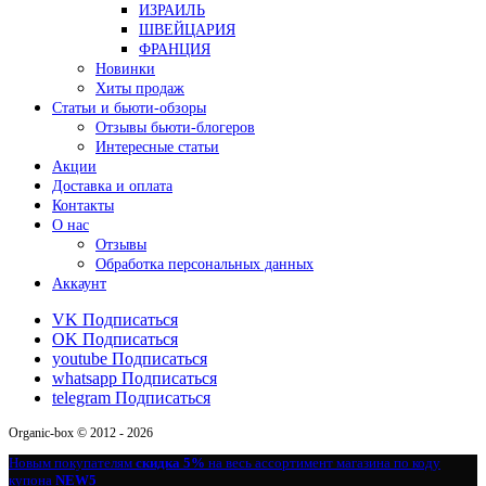
ИЗРАИЛЬ
ШВЕЙЦАРИЯ
ФРАНЦИЯ
Новинки
Хиты продаж
Статьи и бьюти-обзоры
Отзывы бьюти-блогеров
Интересные статьи
Акции
Доставка и оплата
Контакты
О нас
Отзывы
Обработка персональных данных
Аккаунт
VK
Подписаться
OK
Подписаться
youtube
Подписаться
whatsapp
Подписаться
telegram
Подписаться
Organic-box © 2012 - 2026
Новым покупателям
скидка 5%
на весь ассортимент магазина по коду
купона
NEW5