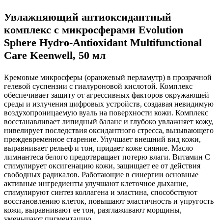
Увлажняющий антиоксидантный
комплекс с микросферами Evolution
Sphere Hydro-Antioxidant Multifunctional
Care Keenwell, 50 мл
Кремовые микросферы (оранжевый перламутр) в прозрачной
гелевой суспензии с гиалуроновой кислотой. Комплекс
обеспечивает защиту от агрессивных факторов окружающей
среды и излучения цифровых устройств, создавая невидимую
воздухопроницаемую вуаль на поверхности кожи. Комплекс
восстанавливает липидный баланс и глубоко увлажняет кожу,
нивелирует последствия оксидантного стресса, вызывающего
преждевременное старение. Улучшает внешний вид кожи,
выравнивает рельеф и тон, придает коже сияние. Масло
лимнантеса белого предотвращает потерю влаги. Витамин С
стимулирует оксигенацию кожи, защищает ее от действия
свободных радикалов. Работающие в синергии основные
активные ингредиенты улучшают клеточное дыхание,
стимулируют синтез коллагена и эластина, способствуют
восстановлению клеток, повышают эластичность и упругость
кожи, выравнивают ее тон, разглаживают морщины,
уменьшают пигментацию.