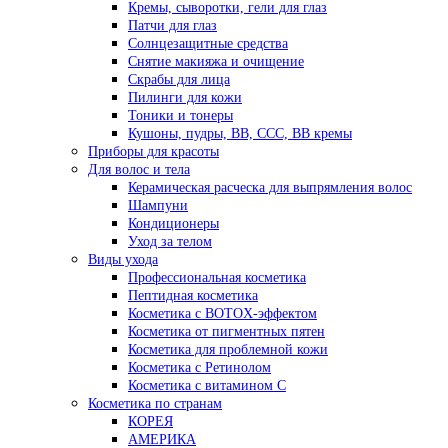
Кремы, сыворотки, гели для глаз
Патчи для глаз
Солнцезащитные средства
Снятие макияжа и очищение
Скрабы для лица
Пилинги для кожи
Тоники и тонеры
Кушоны, пудры, ВВ, ССС, ВВ кремы
Приборы для красоты
Для волос и тела
Керамическая расческа для выпрямления волос
Шампуни
Кондиционеры
Уход за телом
Виды ухода
Профессиональная косметика
Пептидная косметика
Косметика с BOTOX-эффектом
Косметика от пигментных пятен
Косметика для проблемной кожи
Косметика с Ретинолом
Косметика с витамином С
Косметика по странам
КОРЕЯ
АМЕРИКА