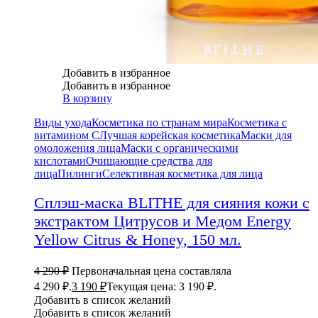
Добавить в избранное
Добавить в избранное
В корзину
Виды ухода
Косметика по странам мира
Косметика с
витамином С
Лучшая корейская косметика
Маски для
омоложения лица
Маски с органическими
кислотами
Очищающие средства для
лица
Пилинги
Селективная косметика для лица
Сплэш-маска BLITHE для сияния кожи с
экстрактом Цитрусов и Медом Energy
Yellow Citrus & Honey, 150 мл.
4 290
₽
Первоначальная цена составляла
4 290 ₽.
3 190
₽
Текущая цена: 3 190 ₽.
Добавить в список желаний
Добавить в список желаний