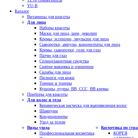
TETe cosmeceutical
YU-R
Каталог
Витамины для красоты
Для лица
Наборы красоты
Маски для лица, шеи, декольте
Кремы, эссенции, эмульсии для лица
Сыворотки, ампулы, концентраты для лица
Кремы, сыворотки, гели для глаз
Патчи для глаз
Солнцезащитные средства
Снятие макияжа и очищение
Скрабы для лица
Пилинги для кожи
Тоники и тонеры
Кушоны, пудры, ВВ, ССС, ВВ кремы
Приборы для красоты
Для волос и тела
Керамическая расческа для выпрямления волос
Шампуни
Кондиционеры
Уход за телом
Виды ухода
Косметика по стр
Профессиональная косметика
КОРЕЯ