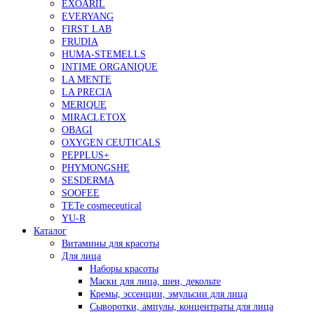
EXOARIL
EVERYANG
FIRST LAB
FRUDIA
HUMA-STEMELLS
INTIME ORGANIQUE
LA MENTE
LA PRECIA
MERIQUE
MIRACLETOX
OBAGI
OXYGEN CEUTICALS
PEPPLUS+
PHYMONGSHE
SESDERMA
SOOFEE
TETe cosmeceutical
YU-R
Каталог
Витамины для красоты
Для лица
Наборы красоты
Маски для лица, шеи, декольте
Кремы, эссенции, эмульсии для лица
Сыворотки, ампулы, концентраты для лица