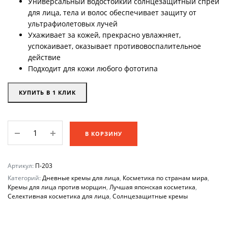
Универсальный водостойкий солнцезащитный спрей
для лица, тела и волос обеспечивает защиту от
ультрафиолетовых лучей
Ухаживает за кожей, прекрасно увлажняет,
успокаивает, оказывает противовоспалительное
действие
Подходит для кожи любого фототипа
КУПИТЬ В 1 КЛИК
Cолнцезащитный
В КОРЗИНУ
спрей
SPF
50
Артикул:
П-203
BIO
Категорий:
Дневные кремы для лица
,
Косметика по странам мира
,
PLANT
Кремы для лица против морщин
,
Лучшая японская косметика
,
Селективная косметика для лица
,
Солнцезащитные кремы
UV
CUT
SPRAY