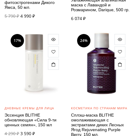
фитоэстрогенами Дикого
маска с Лавандой и
Ямса, 50 мл.
Розмарином, Darique, 500 гр.
Первоначальная
Текущая
5 790
₽
4 990
₽
6 074
₽
цена
цена:
составляла
4 990 ₽.
5 790 ₽.
17%
24%
ДНЕВНЫЕ КРЕМЫ ДЛЯ ЛИЦА
КОСМЕТИКА ПО СТРАНАМ МИРА
Эссенция BLITHE
Сплэш-маска BLITHE
обновляющая «Сила 9-ти
омолаживающая с
ценных семян», 150 мл
экстрактами диких Лесных
Ягод Rejuvenating Purple
Первоначальная
Текущая
4 290
₽
3 590
₽
Berry, 150 мл.