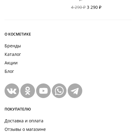
цена
цена:
Первоначальная
Текущая
4 290
₽
3 290
₽
составляла
3 590 ₽.
цена
цена:
4 290 ₽.
составляла
3 290 ₽.
4 290 ₽.
О КОСМЕТИКЕ
Бренды
Каталог
Акции
Блог
ПОКУПАТЕЛЮ
Доставка и оплата
Отзывы о магазине