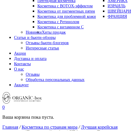
Пептидная косметика
АМЕРИКА
Косметика с BOTOX-эффектом
ИЗРАИЛЬ
Косметика от пигментных пятен
ШВЕЙЦАРИ
Косметика для проблемной кожи
ФРАНЦИЯ
Косметика с Ретинолом
Косметика с витамином С
Новинки
Хиты продаж
Статьи и бьюти-обзоры
Отзывы бьюти-блогеров
Интересные статьи
Акции
Доставка и оплата
Контакты
О нас
Отзывы
Обработка персональных данных
Аккаунт
0
Ваша корзина пока пуста.
Главная
/
Косметика по странам мира
/
Лучшая корейская