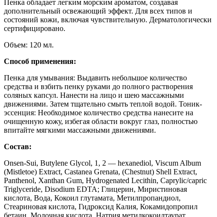
Пенка обладает легким морским ароматом, создавая
дополнительный освежающий эффект. Для всех типов и
состояний кожи, включая чувствительную. Дерматологически
сертифицировано.
Объем: 120 мл.
Способ применения:
Пенка для умывания: Выдавить небольшое количество
средства и взбить пенку руками до полного растворения
соляных капсул. Нанести на лицо и шею массажными
движениями. Затем тщательно смыть теплой водой. Тоник-
эссенция: Необходимое количество средства нанесите на
очищенную кожу, избегая области вокруг глаз, полностью
впитайте мягкими массажными движениями.
Состав:
Onsen-Sui, Butylene Glycol, 1, 2 — hexanediol, Viscum Album
(Mistletoe) Extract, Castanea Grenata, (Chestnut) Shell Extract,
Panthenol, Xanthan Gum, Hydrogenated Lecithin, Caprylic/capric
Triglyceride, Disodium EDTA; Глицерин, Миристиновая
кислота, Вода, Кокоил глутамата, Метилпропандиол,
Стеариновая кислота, Гидроксид Калия, Кокамидопропил
бетаин, Молочная кислота, Натрия метилкокоилтаурат,