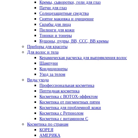
Кремы, сыворотки, гели для глаз
Патчи для глаз
Солнцезащитные средства
Снятие макияжа и очищение
Скрабы для лица
Пилинги для кожи
Тоники и тонеры
Кушоны, пудры, ВВ, ССС, ВВ кремы
Приборы для красоты
Для волос и тела
Керамическая расческа для выпрямления волос
Шампуни
Кондиционеры
Уход за телом
Виды ухода
Профессиональная косметика
Пептидная косметика
Косметика с BOTOX-эффектом
Косметика от пигментных пятен
Косметика для проблемной кожи
Косметика с Ретинолом
Косметика с витамином С
Косметика по странам
КОРЕЯ
АМЕРИКА