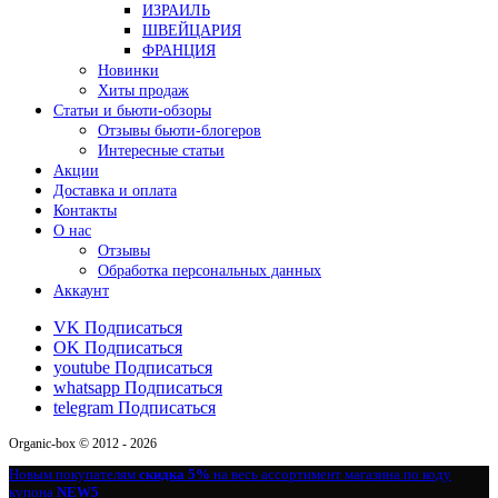
ИЗРАИЛЬ
ШВЕЙЦАРИЯ
ФРАНЦИЯ
Новинки
Хиты продаж
Статьи и бьюти-обзоры
Отзывы бьюти-блогеров
Интересные статьи
Акции
Доставка и оплата
Контакты
О нас
Отзывы
Обработка персональных данных
Аккаунт
VK
Подписаться
OK
Подписаться
youtube
Подписаться
whatsapp
Подписаться
telegram
Подписаться
Organic-box © 2012 - 2026
Новым покупателям
скидка 5%
на весь ассортимент магазина по коду
купона
NEW5