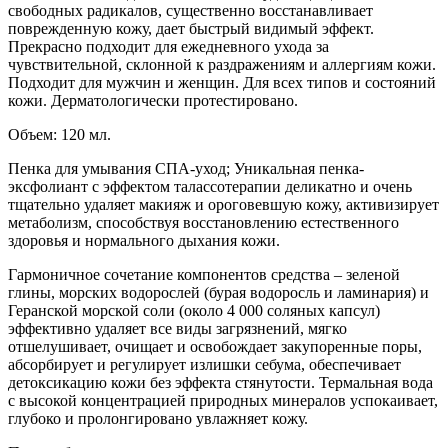
свободных радикалов, существенно восстанавливает
поврежденную кожу, дает быстрый видимый эффект.
Прекрасно подходит для ежедневного ухода за
чувствительной, склонной к раздражениям и аллергиям кожи.
Подходит для мужчин и женщин. Для всех типов и состояний
кожи. Дерматологически протестировано.
Объем: 120 мл.
Пенка для умывания СПА-уход; Уникальная пенка-
эксфолиант с эффектом талассотерапии деликатно и очень
тщательно удаляет макияж и ороговевшую кожу, активизирует
метаболизм, способствуя восстановлению естественного
здоровья и нормального дыхания кожи.
Гармоничное сочетание компонентов средства – зеленой
глины, морских водорослей (бурая водоросль и ламинария) и
Геранской морской соли (около 4 000 соляных капсул)
эффективно удаляет все виды загрязнений, мягко
отшелушивает, очищает и освобождает закупоренные поры,
абсорбирует и регулирует излишки себума, обеспечивает
детоксикацию кожи без эффекта стянутости. Термальная вода
с высокой концентрацией природных минералов успокаивает,
глубоко и пролонгировано увлажняет кожу.