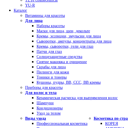
TETe cosmeceutical
YU-R
Каталог
Витамины для красоты
Для лица
Наборы красоты
Маски для лица, шеи, декольте
Кремы, эссенции, эмульсии для лица
Сыворотки, ампулы, концентраты для лица
Кремы, сыворотки, гели для глаз
Патчи для глаз
Солнцезащитные средства
Снятие макияжа и очищение
Скрабы для лица
Пилинги для кожи
Тоники и тонеры
Кушоны, пудры, ВВ, ССС, ВВ кремы
Приборы для красоты
Для волос и тела
Керамическая расческа для выпрямления волос
Шампуни
Кондиционеры
Уход за телом
Виды ухода
Косметика по стр
Профессиональная косметика
КОРЕЯ