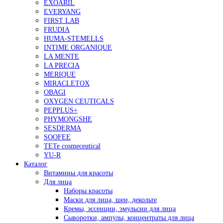
EXOARIL
EVERYANG
FIRST LAB
FRUDIA
HUMA-STEMELLS
INTIME ORGANIQUE
LA MENTE
LA PRECIA
MERIQUE
MIRACLETOX
OBAGI
OXYGEN CEUTICALS
PEPPLUS+
PHYMONGSHE
SESDERMA
SOOFEE
TETe cosmeceutical
YU-R
Каталог
Витамины для красоты
Для лица
Наборы красоты
Маски для лица, шеи, декольте
Кремы, эссенции, эмульсии для лица
Сыворотки, ампулы, концентраты для лица