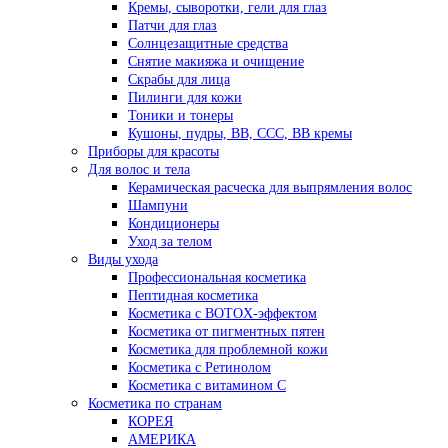
Кремы, сыворотки, гели для глаз
Патчи для глаз
Солнцезащитные средства
Снятие макияжа и очищение
Скрабы для лица
Пилинги для кожи
Тоники и тонеры
Кушоны, пудры, ВВ, ССС, ВВ кремы
Приборы для красоты
Для волос и тела
Керамическая расческа для выпрямления волос
Шампуни
Кондиционеры
Уход за телом
Виды ухода
Профессиональная косметика
Пептидная косметика
Косметика с BOTOX-эффектом
Косметика от пигментных пятен
Косметика для проблемной кожи
Косметика с Ретинолом
Косметика с витамином С
Косметика по странам
КОРЕЯ
АМЕРИКА