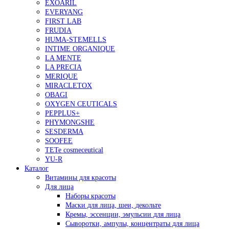
EXOARIL
EVERYANG
FIRST LAB
FRUDIA
HUMA-STEMELLS
INTIME ORGANIQUE
LA MENTE
LA PRECIA
MERIQUE
MIRACLETOX
OBAGI
OXYGEN CEUTICALS
PEPPLUS+
PHYMONGSHE
SESDERMA
SOOFEE
TETe cosmeceutical
YU-R
Каталог
Витамины для красоты
Для лица
Наборы красоты
Маски для лица, шеи, декольте
Кремы, эссенции, эмульсии для лица
Сыворотки, ампулы, концентраты для лица