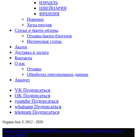
ИЗРАИЛЬ
ШВЕЙЦАРИЯ
ФРАНЦИЯ
Новинки
Хиты продаж
Статьи и бьюти-обзоры
Отзывы бьюти-блогеров
Интересные статьи
Акции
Доставка и оплата
Контакты
О нас
Отзывы
Обработка персональных данных
Аккаунт
VK
Подписаться
OK
Подписаться
youtube
Подписаться
whatsapp
Подписаться
telegram
Подписаться
Organic-box © 2012 - 2026
Новым покупателям
скидка 5%
на весь ассортимент магазина по коду
купона
NEW5