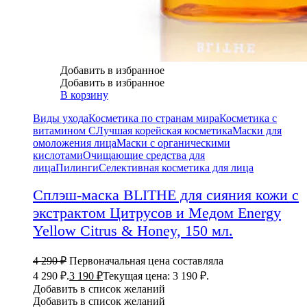
Добавить в избранное
Добавить в избранное
В корзину
Виды ухода
Косметика по странам мира
Косметика с
витамином С
Лучшая корейская косметика
Маски для
омоложения лица
Маски с органическими
кислотами
Очищающие средства для
лица
Пилинги
Селективная косметика для лица
Сплэш-маска BLITHE для сияния кожи с
экстрактом Цитрусов и Медом Energy
Yellow Citrus & Honey, 150 мл.
4 290
₽
Первоначальная цена составляла
4 290 ₽.
3 190
₽
Текущая цена: 3 190 ₽.
Добавить в список желаний
Добавить в список желаний