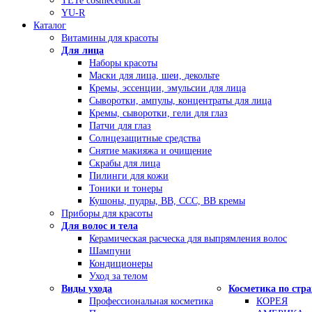
TETe cosmeceutical
YU-R
Каталог
Витамины для красоты
Для лица
Наборы красоты
Маски для лица, шеи, декольте
Кремы, эссенции, эмульсии для лица
Сыворотки, ампулы, концентраты для лица
Кремы, сыворотки, гели для глаз
Патчи для глаз
Солнцезащитные средства
Снятие макияжа и очищение
Скрабы для лица
Пилинги для кожи
Тоники и тонеры
Кушоны, пудры, ВВ, ССС, ВВ кремы
Приборы для красоты
Для волос и тела
Керамическая расческа для выпрямления волос
Шампуни
Кондиционеры
Уход за телом
Виды ухода
Косметика по стр
Профессиональная косметика
КОРЕЯ