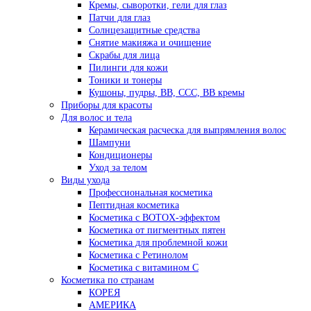
Кремы, сыворотки, гели для глаз
Патчи для глаз
Солнцезащитные средства
Снятие макияжа и очищение
Скрабы для лица
Пилинги для кожи
Тоники и тонеры
Кушоны, пудры, ВВ, ССС, ВВ кремы
Приборы для красоты
Для волос и тела
Керамическая расческа для выпрямления волос
Шампуни
Кондиционеры
Уход за телом
Виды ухода
Профессиональная косметика
Пептидная косметика
Косметика с BOTOX-эффектом
Косметика от пигментных пятен
Косметика для проблемной кожи
Косметика с Ретинолом
Косметика с витамином С
Косметика по странам
КОРЕЯ
АМЕРИКА