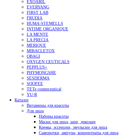
EXOARIL
EVERYANG
FIRST LAB
FRUDIA
HUMA-STEMELLS
INTIME ORGANIQUE
LA MENTE
LA PRECIA
MERIQUE
MIRACLETOX
OBAGI
OXYGEN CEUTICALS
PEPPLUS+
PHYMONGSHE
SESDERMA
SOOFEE
TETe cosmeceutical
YU-R
Каталог
Витамины для красоты
Для лица
Наборы красоты
Маски для лица, шеи, декольте
Кремы, эссенции, эмульсии для лица
Сыворотки, ампулы, концентраты для лица