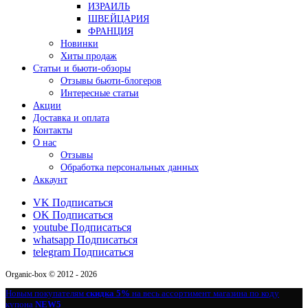
ИЗРАИЛЬ
ШВЕЙЦАРИЯ
ФРАНЦИЯ
Новинки
Хиты продаж
Статьи и бьюти-обзоры
Отзывы бьюти-блогеров
Интересные статьи
Акции
Доставка и оплата
Контакты
О нас
Отзывы
Обработка персональных данных
Аккаунт
VK
Подписаться
OK
Подписаться
youtube
Подписаться
whatsapp
Подписаться
telegram
Подписаться
Organic-box © 2012 - 2026
Новым покупателям
скидка 5%
на весь ассортимент магазина по коду
купона
NEW5