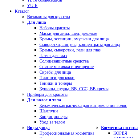
TETe cosmeceutical
YU-R
Каталог
Витамины для красоты
Для лица
Наборы красоты
Маски для лица, шеи, декольте
Кремы, эссенции, эмульсии для лица
Сыворотки, ампулы, концентраты для лица
Кремы, сыворотки, гели для глаз
Патчи для глаз
Солнцезащитные средства
Снятие макияжа и очищение
Скрабы для лица
Пилинги для кожи
Тоники и тонеры
Кушоны, пудры, ВВ, ССС, ВВ кремы
Приборы для красоты
Для волос и тела
Керамическая расческа для выпрямления волос
Шампуни
Кондиционеры
Уход за телом
Виды ухода
Косметика по стр
Профессиональная косметика
КОРЕЯ