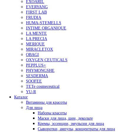
EXOARIL
EVERYANG
FIRST LAB
FRUDIA
HUMA-STEMELLS
INTIME ORGANIQUE
LA MENTE
LA PRECIA
MERIQUE
MIRACLETOX
OBAGI
OXYGEN CEUTICALS
PEPPLUS+
PHYMONGSHE
SESDERMA
SOOFEE
TETe cosmeceutical
YU-R
Каталог
Витамины для красоты
Для лица
Наборы красоты
Маски для лица, шеи, декольте
Кремы, эссенции, эмульсии для лица
Сыворотки, ампулы, концентраты для лица