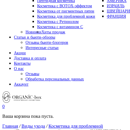
Пептидная косметика
АМЕРИКА
Косметика с BOTOX-эффектом
ИЗРАИЛЬ
Косметика от пигментных пятен
ШВЕЙЦАРИ
Косметика для проблемной кожи
ФРАНЦИЯ
Косметика с Ретинолом
Косметика с витамином С
Новинки
Хиты продаж
Статьи и бьюти-обзоры
Отзывы бьюти-блогеров
Интересные статьи
Акции
Доставка и оплата
Контакты
О нас
Отзывы
Обработка персональных данных
Аккаунт
0
Ваша корзина пока пуста.
Главная
/
Виды ухода
/
Косметика для проблемной