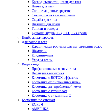
Кремы, сыворотки, гели для глаз
Патчи для глаз
Солнцезащитные средства
Снятие макияжа и очищение
Скрабы для лица
Пилинги для кожи
Тоники и тонеры
Кушоны, пудры, ВВ, ССС, ВВ кремы
Приборы для красоты
Для волос и тела
Керамическая расческа для выпрямления волос
Шампуни
Кондиционеры
Уход за телом
Виды ухода
Профессиональная косметика
Пептидная косметика
Косметика с BOTOX-эффектом
Косметика от пигментных пятен
Косметика для проблемной кожи
Косметика с Ретинолом
Косметика с витамином С
Косметика по странам
КОРЕЯ
АМЕРИКА