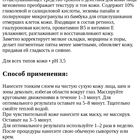
мгновенно преображает текстуру и тон кожи. Содержит 10%
гликолевой и салициловой кислоты, энзимы папайи и
полирующие микрогранулы из бамбука для отшелушивания
отмерших клеток кожи. Входящие в состав ретинол,
гиалуроновая кислота, провитамин B5 и витамин Е
увлажняют, разглаживают и восстанавливают кожу.
Заметно корректирует мелкие складки, морщины и поры,
делает пигментные пятна менее заметными, обновляет кожу,
придавая ей гладкость и сияние.
Для всех типов кожи • pH 3,5
Способ применения:
Нанесите тонким слоем на чистую сухую кожу лица, шеи и
зоны декольте, избегая области вокруг глаз. Массируйте
круговыми движениями в течение 1–3 минут. Для
оптимального результата оставьте на 5–8 минут. Тщательно
смойте теплой водой.
При чувствительной коже нанесите как маску, не массируя.
Оставьте на 3–5 минут.
Для оптимального результата используйте 1–2 раза в неделю.
После процедуры нанесите свою обычную сыворотку или
крем.