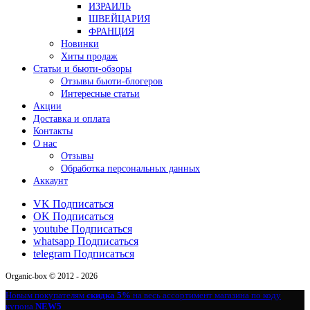
ИЗРАИЛЬ
ШВЕЙЦАРИЯ
ФРАНЦИЯ
Новинки
Хиты продаж
Статьи и бьюти-обзоры
Отзывы бьюти-блогеров
Интересные статьи
Акции
Доставка и оплата
Контакты
О нас
Отзывы
Обработка персональных данных
Аккаунт
VK
Подписаться
OK
Подписаться
youtube
Подписаться
whatsapp
Подписаться
telegram
Подписаться
Organic-box © 2012 - 2026
Новым покупателям
скидка 5%
на весь ассортимент магазина по коду
купона
NEW5