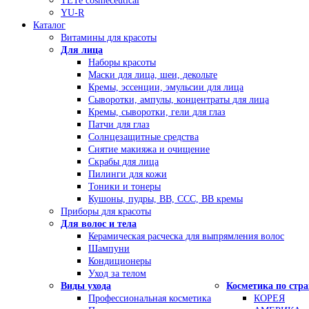
TETe cosmeceutical
YU-R
Каталог
Витамины для красоты
Для лица
Наборы красоты
Маски для лица, шеи, декольте
Кремы, эссенции, эмульсии для лица
Сыворотки, ампулы, концентраты для лица
Кремы, сыворотки, гели для глаз
Патчи для глаз
Солнцезащитные средства
Снятие макияжа и очищение
Скрабы для лица
Пилинги для кожи
Тоники и тонеры
Кушоны, пудры, ВВ, ССС, ВВ кремы
Приборы для красоты
Для волос и тела
Керамическая расческа для выпрямления волос
Шампуни
Кондиционеры
Уход за телом
Виды ухода
Косметика по стр
Профессиональная косметика
КОРЕЯ