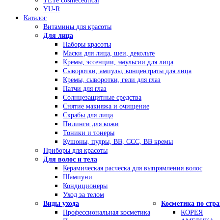
TETe cosmeceutical
YU-R
Каталог
Витамины для красоты
Для лица
Наборы красоты
Маски для лица, шеи, декольте
Кремы, эссенции, эмульсии для лица
Сыворотки, ампулы, концентраты для лица
Кремы, сыворотки, гели для глаз
Патчи для глаз
Солнцезащитные средства
Снятие макияжа и очищение
Скрабы для лица
Пилинги для кожи
Тоники и тонеры
Кушоны, пудры, ВВ, ССС, ВВ кремы
Приборы для красоты
Для волос и тела
Керамическая расческа для выпрямления волос
Шампуни
Кондиционеры
Уход за телом
Виды ухода
Косметика по стр
Профессиональная косметика
КОРЕЯ