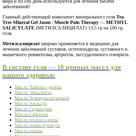
мира и по сей день используются для лечения тысячи
заболеваний!
Главный действующий компонент минерального геля
Tea
Tree Mineral Gel Jason
/
Muscle Pain Therapy
—
METHYL
SALICYLATE
(МЕТИЛСАЛИЦИЛАТ) 13,5 гр на 100 гр.
геля.
Метилсалицилат
широко применяется в медицине для
лечения заболеваний суставов, остеохондроза, суставного и
мышечного ревматизма, артритов, экссудативного плеврита.
В составе геля — 10 ценных масел для
вашего здоровья:
Масло Чайного дерева
Масло Эвкалипта
Масло Примулы вечерней
Масло Авокадо
Масло Гаультерии
Масло Сафлоры
Масло лесного ореха
Масло семян кунжута
Масло оливы