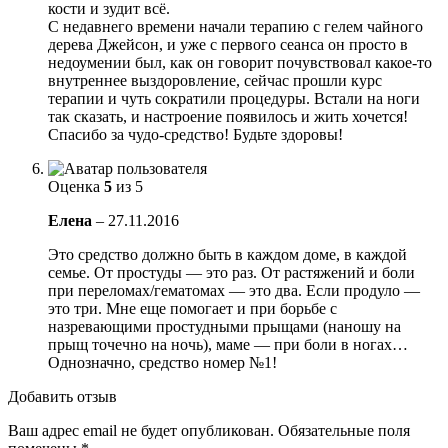
кости и зудит всё.
С недавнего времени начали терапию с гелем чайного
дерева Джейсон, и уже с первого сеанса он просто в
недоумении был, как он говорит почувствовал какое-то
внутреннее выздоровление, сейчас прошли курс
терапии и чуть сократили процедуры. Встали на ноги
так сказать, и настроение появилось и жить хочется!
Спасибо за чудо-средство! Будьте здоровы!
Оценка
5
из 5
Елена
–
27.11.2016
Это средство должно быть в каждом доме, в каждой
семье. От простуды — это раз. От растяжений и боли
при переломах/гематомах — это два. Если продуло —
это три. Мне еще помогает и при борьбе с
назревающими простудными прыщами (наношу на
прыщ точечно на ночь), маме — при боли в ногах…
Однозначно, средство номер №1!
Добавить отзыв
Ваш адрес email не будет опубликован.
Обязательные поля