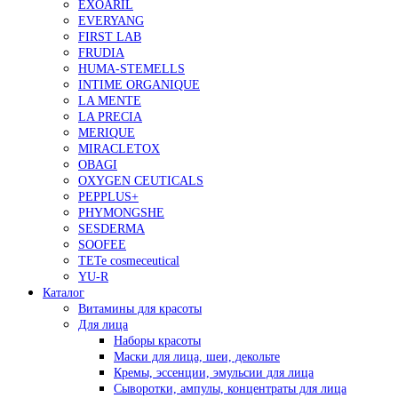
EXOARIL
EVERYANG
FIRST LAB
FRUDIA
HUMA-STEMELLS
INTIME ORGANIQUE
LA MENTE
LA PRECIA
MERIQUE
MIRACLETOX
OBAGI
OXYGEN CEUTICALS
PEPPLUS+
PHYMONGSHE
SESDERMA
SOOFEE
TETe cosmeceutical
YU-R
Каталог
Витамины для красоты
Для лица
Наборы красоты
Маски для лица, шеи, декольте
Кремы, эссенции, эмульсии для лица
Сыворотки, ампулы, концентраты для лица