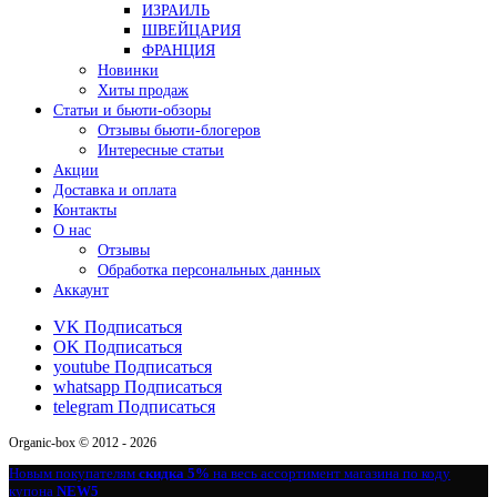
ИЗРАИЛЬ
ШВЕЙЦАРИЯ
ФРАНЦИЯ
Новинки
Хиты продаж
Статьи и бьюти-обзоры
Отзывы бьюти-блогеров
Интересные статьи
Акции
Доставка и оплата
Контакты
О нас
Отзывы
Обработка персональных данных
Аккаунт
VK
Подписаться
OK
Подписаться
youtube
Подписаться
whatsapp
Подписаться
telegram
Подписаться
Organic-box © 2012 - 2026
Новым покупателям
скидка 5%
на весь ассортимент магазина по коду
купона
NEW5