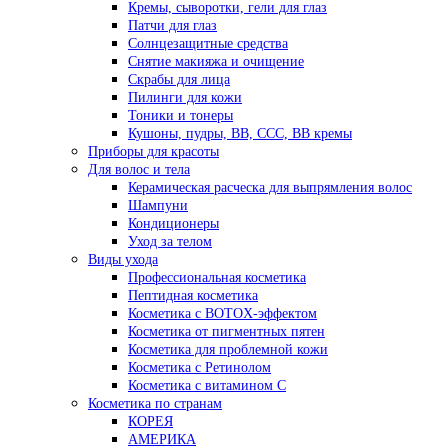
Кремы, сыворотки, гели для глаз
Патчи для глаз
Солнцезащитные средства
Снятие макияжа и очищение
Скрабы для лица
Пилинги для кожи
Тоники и тонеры
Кушоны, пудры, ВВ, ССС, ВВ кремы
Приборы для красоты
Для волос и тела
Керамическая расческа для выпрямления волос
Шампуни
Кондиционеры
Уход за телом
Виды ухода
Профессиональная косметика
Пептидная косметика
Косметика с BOTOX-эффектом
Косметика от пигментных пятен
Косметика для проблемной кожи
Косметика с Ретинолом
Косметика с витамином С
Косметика по странам
КОРЕЯ
АМЕРИКА