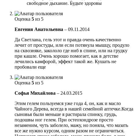
свободное дыхание. Будьте здоровы
Оценка
5
из 5
Евгения Анатольевна
–
09.11.2014
Да Светлана, гель этот и правда очень качественно
лечит от простуды, или если потянула мышцу, продуло
на сквозняке, закололо где ниб в спине, или на грудку
при кашле. Очень хорошо помогает, как в детстве
лечились камфорой, эффект такой же. Кушать не
пробовали еще
Оценка
5
из 5
Софья Михайлова
–
24.03.2015
Этим гелем пользуемся уже года 4, он, как и масло
Чайного Дерева, всегда в нашей семейной аптечке.Когда
сыновья были меньше я растирала спинку, грудь,
подошвы ног гелем. При остеохондрозе просто
незаменим, чуть заболело, мажу, но поняла, что мазать
все же нужно курсом, одним разом не ограничиться.