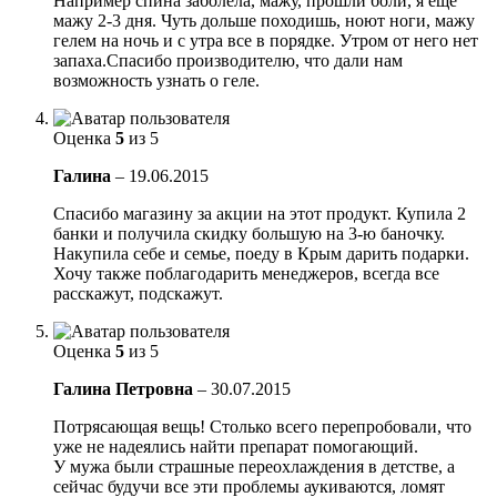
Например спина заболела, мажу, прошли боли, я еще
мажу 2-3 дня. Чуть дольше походишь, ноют ноги, мажу
гелем на ночь и с утра все в порядке. Утром от него нет
запаха.Спасибо производителю, что дали нам
возможность узнать о геле.
Оценка
5
из 5
Галина
–
19.06.2015
Спасибо магазину за акции на этот продукт. Купила 2
банки и получила скидку большую на 3-ю баночку.
Накупила себе и семье, поеду в Крым дарить подарки.
Хочу также поблагодарить менеджеров, всегда все
расскажут, подскажут.
Оценка
5
из 5
Галина Петровна
–
30.07.2015
Потрясающая вещь! Столько всего перепробовали, что
уже не надеялись найти препарат помогающий.
У мужа были страшные переохлаждения в детстве, а
сейчас будучи все эти проблемы аукиваются, ломят