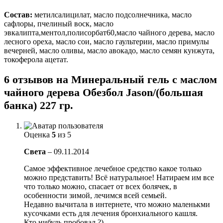
Состав:
метилсалицилат, масло подсолнечника, масло
сафлоры, пчелиный воск, масло
эвкалипта,ментол,полисорбат60,масло чайного дерева, масло
лесного ореха, масло сои, масло гаультерии, масло примулы
вечерней, масло оливы, масло авокадо, масло семян кунжута,
токоферола ацетат.
6 отзывов на
Минеральный гель с маслом
чайного дерева Обезбол Jason/(большая
банка) 227 гр.
Оценка
5
из 5
Света
–
09.11.2014
Самое эффективное лечебное средство какое только
можно представить! Всё натуральное! Натираем им все
что только можно, спасает от всех болячек, в
особенности зимой, лечимся всей семьей.
Недавно вычитала в интернете, что можно маленькми
кусочками есть для лечения бронхиального кашля.
Кто нибудь пробовал ?)