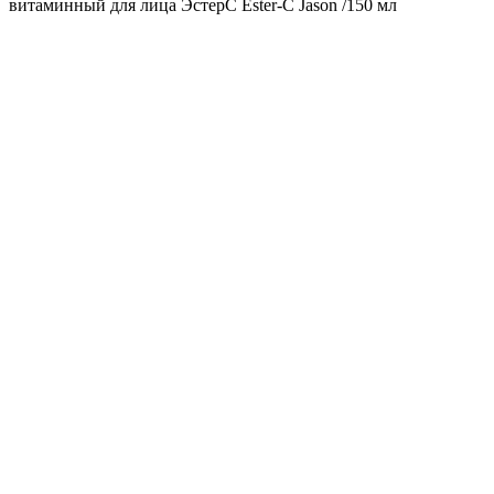
витаминный для лица ЭстерС Ester-C Jason /150 мл