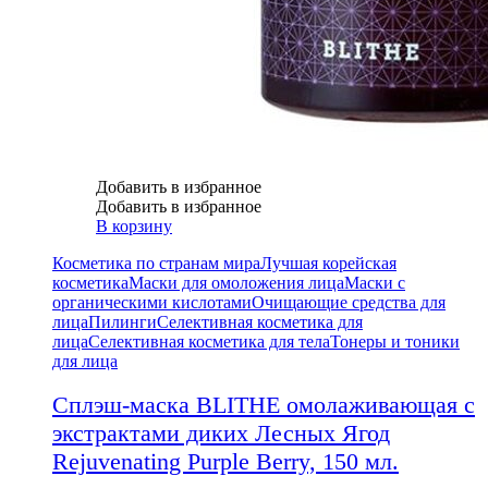
Добавить в избранное
Добавить в избранное
В корзину
Косметика по странам мира
Лучшая корейская
косметика
Маски для омоложения лица
Маски с
органическими кислотами
Очищающие средства для
лица
Пилинги
Селективная косметика для
лица
Селективная косметика для тела
Тонеры и тоники
для лица
Сплэш-маска BLITHE омолаживающая с
экстрактами диких Лесных Ягод
Rejuvenating Purple Berry, 150 мл.