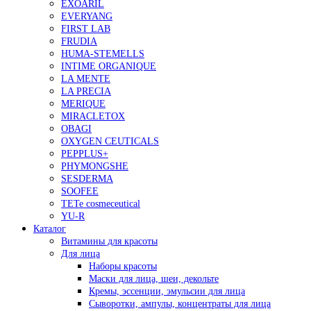
EXOARIL
EVERYANG
FIRST LAB
FRUDIA
HUMA-STEMELLS
INTIME ORGANIQUE
LA MENTE
LA PRECIA
MERIQUE
MIRACLETOX
OBAGI
OXYGEN CEUTICALS
PEPPLUS+
PHYMONGSHE
SESDERMA
SOOFEE
TETe cosmeceutical
YU-R
Каталог
Витамины для красоты
Для лица
Наборы красоты
Маски для лица, шеи, декольте
Кремы, эссенции, эмульсии для лица
Сыворотки, ампулы, концентраты для лица