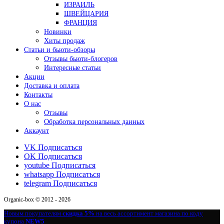
ИЗРАИЛЬ
ШВЕЙЦАРИЯ
ФРАНЦИЯ
Новинки
Хиты продаж
Статьи и бьюти-обзоры
Отзывы бьюти-блогеров
Интересные статьи
Акции
Доставка и оплата
Контакты
О нас
Отзывы
Обработка персональных данных
Аккаунт
VK
Подписаться
OK
Подписаться
youtube
Подписаться
whatsapp
Подписаться
telegram
Подписаться
Organic-box © 2012 - 2026
Новым покупателям
скидка 5%
на весь ассортимент магазина по коду
купона
NEW5