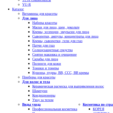
TETe cosmeceutical
YU-R
Каталог
Витамины для красоты
Для лица
Наборы красоты
Маски для лица, шеи, декольте
Кремы, эссенции, эмульсии для лица
Сыворотки, ампулы, концентраты для лица
Кремы, сыворотки, гели для глаз
Патчи для глаз
Солнцезащитные средства
Снятие макияжа и очищение
Скрабы для лица
Пилинги для кожи
Тоники и тонеры
Кушоны, пудры, ВВ, ССС, ВВ кремы
Приборы для красоты
Для волос и тела
Керамическая расческа для выпрямления волос
Шампуни
Кондиционеры
Уход за телом
Виды ухода
Косметика по стр
Профессиональная косметика
КОРЕЯ