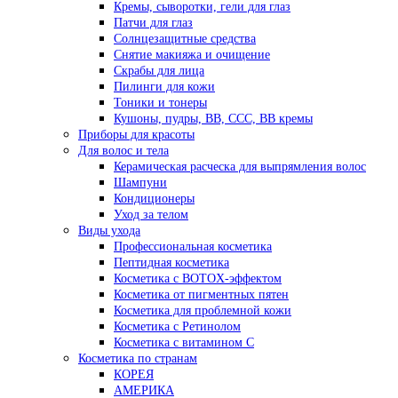
Кремы, сыворотки, гели для глаз
Патчи для глаз
Солнцезащитные средства
Снятие макияжа и очищение
Скрабы для лица
Пилинги для кожи
Тоники и тонеры
Кушоны, пудры, ВВ, ССС, ВВ кремы
Приборы для красоты
Для волос и тела
Керамическая расческа для выпрямления волос
Шампуни
Кондиционеры
Уход за телом
Виды ухода
Профессиональная косметика
Пептидная косметика
Косметика с BOTOX-эффектом
Косметика от пигментных пятен
Косметика для проблемной кожи
Косметика с Ретинолом
Косметика с витамином С
Косметика по странам
КОРЕЯ
АМЕРИКА