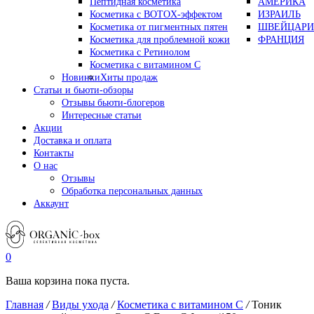
Пептидная косметика
АМЕРИКА
Косметика с BOTOX-эффектом
ИЗРАИЛЬ
Косметика от пигментных пятен
ШВЕЙЦАРИ
Косметика для проблемной кожи
ФРАНЦИЯ
Косметика с Ретинолом
Косметика с витамином С
Новинки
Хиты продаж
Статьи и бьюти-обзоры
Отзывы бьюти-блогеров
Интересные статьи
Акции
Доставка и оплата
Контакты
О нас
Отзывы
Обработка персональных данных
Аккаунт
0
Ваша корзина пока пуста.
Главная
/
Виды ухода
/
Косметика с витамином С
/
Тоник