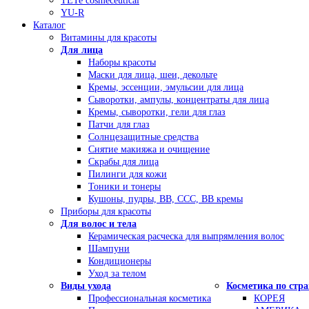
TETe cosmeceutical
YU-R
Каталог
Витамины для красоты
Для лица
Наборы красоты
Маски для лица, шеи, декольте
Кремы, эссенции, эмульсии для лица
Сыворотки, ампулы, концентраты для лица
Кремы, сыворотки, гели для глаз
Патчи для глаз
Солнцезащитные средства
Снятие макияжа и очищение
Скрабы для лица
Пилинги для кожи
Тоники и тонеры
Кушоны, пудры, ВВ, ССС, ВВ кремы
Приборы для красоты
Для волос и тела
Керамическая расческа для выпрямления волос
Шампуни
Кондиционеры
Уход за телом
Виды ухода
Косметика по стр
Профессиональная косметика
КОРЕЯ