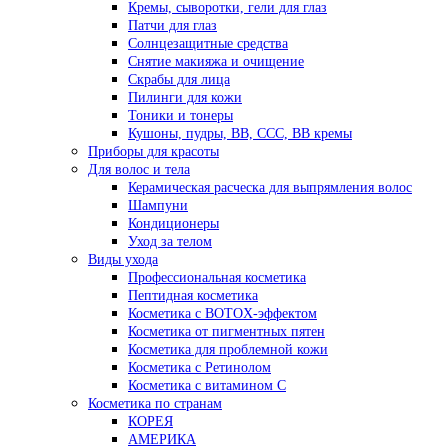
Кремы, сыворотки, гели для глаз
Патчи для глаз
Солнцезащитные средства
Снятие макияжа и очищение
Скрабы для лица
Пилинги для кожи
Тоники и тонеры
Кушоны, пудры, ВВ, ССС, ВВ кремы
Приборы для красоты
Для волос и тела
Керамическая расческа для выпрямления волос
Шампуни
Кондиционеры
Уход за телом
Виды ухода
Профессиональная косметика
Пептидная косметика
Косметика с BOTOX-эффектом
Косметика от пигментных пятен
Косметика для проблемной кожи
Косметика с Ретинолом
Косметика с витамином С
Косметика по странам
КОРЕЯ
АМЕРИКА