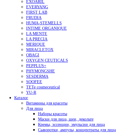
EXOARIL
EVERYANG
FIRST LAB
FRUDIA
HUMA-STEMELLS
INTIME ORGANIQUE
LA MENTE
LA PRECIA
MERIQUE
MIRACLETOX
OBAGI
OXYGEN CEUTICALS
PEPPLUS+
PHYMONGSHE
SESDERMA
SOOFEE
TETe cosmeceutical
YU-R
Каталог
Витамины для красоты
Для лица
Наборы красоты
Маски для лица, шеи, декольте
Кремы, эссенции, эмульсии для лица
Сыворотки, ампулы, концентраты для лица