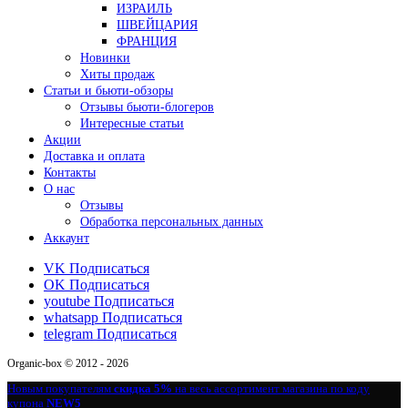
ИЗРАИЛЬ
ШВЕЙЦАРИЯ
ФРАНЦИЯ
Новинки
Хиты продаж
Статьи и бьюти-обзоры
Отзывы бьюти-блогеров
Интересные статьи
Акции
Доставка и оплата
Контакты
О нас
Отзывы
Обработка персональных данных
Аккаунт
VK
Подписаться
OK
Подписаться
youtube
Подписаться
whatsapp
Подписаться
telegram
Подписаться
Organic-box © 2012 - 2026
Новым покупателям
скидка 5%
на весь ассортимент магазина по коду
купона
NEW5