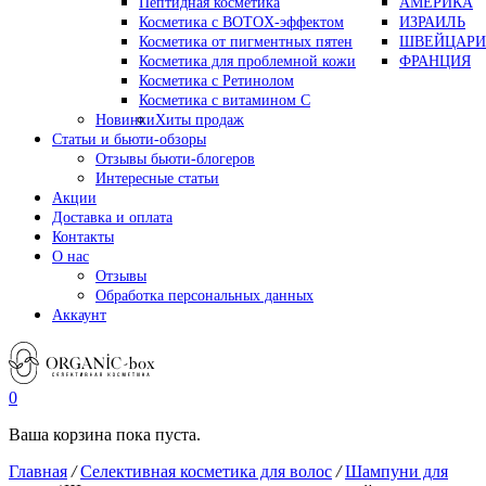
Пептидная косметика
АМЕРИКА
Косметика с BOTOX-эффектом
ИЗРАИЛЬ
Косметика от пигментных пятен
ШВЕЙЦАРИ
Косметика для проблемной кожи
ФРАНЦИЯ
Косметика с Ретинолом
Косметика с витамином С
Новинки
Хиты продаж
Статьи и бьюти-обзоры
Отзывы бьюти-блогеров
Интересные статьи
Акции
Доставка и оплата
Контакты
О нас
Отзывы
Обработка персональных данных
Аккаунт
0
Ваша корзина пока пуста.
Главная
/
Селективная косметика для волос
/
Шампуни для