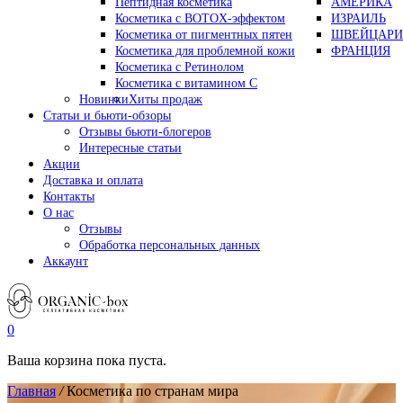
Пептидная косметика
АМЕРИКА
Косметика с BOTOX-эффектом
ИЗРАИЛЬ
Косметика от пигментных пятен
ШВЕЙЦАРИ
Косметика для проблемной кожи
ФРАНЦИЯ
Косметика с Ретинолом
Косметика с витамином С
Новинки
Хиты продаж
Статьи и бьюти-обзоры
Отзывы бьюти-блогеров
Интересные статьи
Акции
Доставка и оплата
Контакты
О нас
Отзывы
Обработка персональных данных
Аккаунт
0
Ваша корзина пока пуста.
Главная
/
Косметика по странам мира