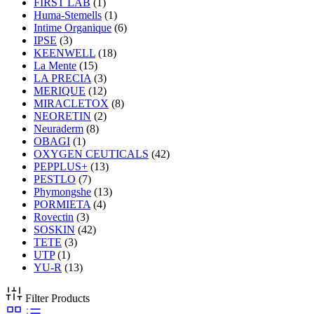
FIRST LAB
(1)
Huma-Stemells
(1)
Intime Organique
(6)
IPSE
(3)
KEENWELL
(18)
La Mente
(15)
LA PRECIA
(3)
MERIQUE
(12)
MIRACLETOX
(8)
NEORETIN
(2)
Neuraderm
(8)
OBAGI
(1)
OXYGEN CEUTICALS
(42)
PEPPLUS+
(13)
PESTLO
(7)
Phymongshe
(13)
PORMIETA
(4)
Rovectin
(3)
SOSKIN
(42)
TETE
(3)
UTP
(1)
YU-R
(13)
Filter Products