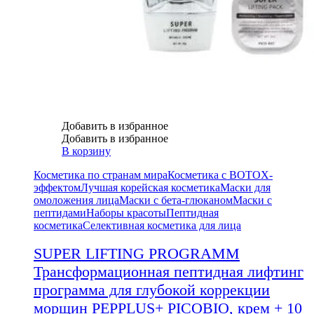
Добавить в избранное
Добавить в избранное
В корзину
Косметика по странам мира
Косметика с BOTOX-
эффектом
Лучшая корейская косметика
Маски для
омоложения лица
Маски с бета-глюканом
Маски с
пептидами
Наборы красоты
Пептидная
косметика
Селективная косметика для лица
SUPER LIFTING PROGRAMM
Трансформационная пептидная лифтинг
программа для глубокой коррекции
морщин PEPPLUS+ PICOBIO, крем + 10