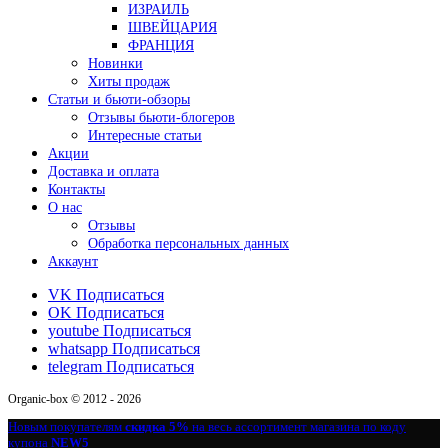
ИЗРАИЛЬ
ШВЕЙЦАРИЯ
ФРАНЦИЯ
Новинки
Хиты продаж
Статьи и бьюти-обзоры
Отзывы бьюти-блогеров
Интересные статьи
Акции
Доставка и оплата
Контакты
О нас
Отзывы
Обработка персональных данных
Аккаунт
VK
Подписаться
OK
Подписаться
youtube
Подписаться
whatsapp
Подписаться
telegram
Подписаться
Organic-box © 2012 - 2026
Новым покупателям
скидка 5%
на весь ассортимент магазина по коду
купона
NEW5