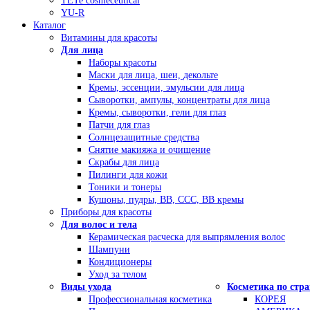
TETe cosmeceutical
YU-R
Каталог
Витамины для красоты
Для лица
Наборы красоты
Маски для лица, шеи, декольте
Кремы, эссенции, эмульсии для лица
Сыворотки, ампулы, концентраты для лица
Кремы, сыворотки, гели для глаз
Патчи для глаз
Солнцезащитные средства
Снятие макияжа и очищение
Скрабы для лица
Пилинги для кожи
Тоники и тонеры
Кушоны, пудры, ВВ, ССС, ВВ кремы
Приборы для красоты
Для волос и тела
Керамическая расческа для выпрямления волос
Шампуни
Кондиционеры
Уход за телом
Виды ухода
Косметика по стр
Профессиональная косметика
КОРЕЯ