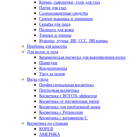
Кремы, сыворотки, гели для глаз
Патчи для глаз
Солнцезащитные средства
Снятие макияжа и очищение
Скрабы для лица
Пилинги для кожи
Тоники и тонеры
Кушоны, пудры, ВВ, ССС, ВВ кремы
Приборы для красоты
Для волос и тела
Керамическая расческа для выпрямления волос
Шампуни
Кондиционеры
Уход за телом
Виды ухода
Профессиональная косметика
Пептидная косметика
Косметика с BOTOX-эффектом
Косметика от пигментных пятен
Косметика для проблемной кожи
Косметика с Ретинолом
Косметика с витамином С
Косметика по странам
КОРЕЯ
АМЕРИКА