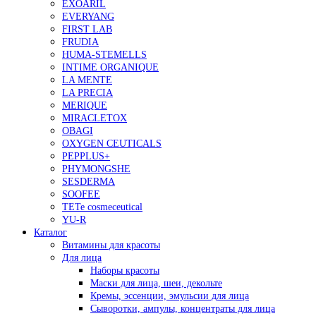
EXOARIL
EVERYANG
FIRST LAB
FRUDIA
HUMA-STEMELLS
INTIME ORGANIQUE
LA MENTE
LA PRECIA
MERIQUE
MIRACLETOX
OBAGI
OXYGEN CEUTICALS
PEPPLUS+
PHYMONGSHE
SESDERMA
SOOFEE
TETe cosmeceutical
YU-R
Каталог
Витамины для красоты
Для лица
Наборы красоты
Маски для лица, шеи, декольте
Кремы, эссенции, эмульсии для лица
Сыворотки, ампулы, концентраты для лица