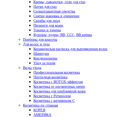
Кремы, сыворотки, гели для глаз
Патчи для глаз
Солнцезащитные средства
Снятие макияжа и очищение
Скрабы для лица
Пилинги для кожи
Тоники и тонеры
Кушоны, пудры, ВВ, ССС, ВВ кремы
Приборы для красоты
Для волос и тела
Керамическая расческа для выпрямления волос
Шампуни
Кондиционеры
Уход за телом
Виды ухода
Профессиональная косметика
Пептидная косметика
Косметика с BOTOX-эффектом
Косметика от пигментных пятен
Косметика для проблемной кожи
Косметика с Ретинолом
Косметика с витамином С
Косметика по странам
КОРЕЯ
АМЕРИКА