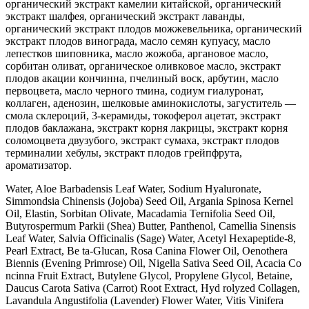
органический экстракт камелии китайской, органический
экстракт шалфея, органический экстракт лаванды,
органический экстракт плодов можжевельника, органический
экстракт плодов винограда, масло семян купуасу, масло
лепестков шиповника, масло жожоба, аргановое масло,
сорбитан оливат, органическое оливковое масло, экстракт
плодов акации кончинна, пчелиный воск, арбутин, масло
первоцвета, масло черного тмина, содиум гиалуронат,
коллаген, аденозин, шелковые аминокислоты, загуститель —
смола склероций, 3-керамиды, токоферол ацетат, экстракт
плодов баклажана, экстракт корня лакрицы, экстракт корня
соломоцвета двузубого, экстракт сумаха, экстракт плодов
терминалии хебулы, экстракт плодов грейпфрута,
ароматизатор.
Water, Aloe Barbadensis Leaf Water, Sodium Hyaluronate,
Simmondsia Chinensis (Jojoba) Seed Oil, Argania Spinosa Kernel
Oil, Elastin, Sorbitan Olivate, Macadamia Ternifolia Seed Oil,
Butyrospermum Parkii (Shea) Butter, Panthenol, Camellia Sinensis
Leaf Water, Salvia Officinalis (Sage) Water, Acetyl Hexapeptide-8,
Pearl Extract, Be ta-Glucan, Rosa Canina Flower Oil, Oenothera
Biennis (Evening Primrose) Oil, Nigella Sativa Seed Oil, Acacia Co
ncinna Fruit Extract, Butylene Glycol, Propylene Glycol, Betaine,
Daucus Carota Sativa (Carrot) Root Extract, Hyd rolyzed Collagen,
Lavandula Angustifolia (Lavender) Flower Water, Vitis Vinifera