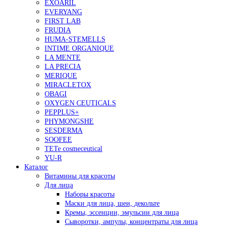
EXOARIL
EVERYANG
FIRST LAB
FRUDIA
HUMA-STEMELLS
INTIME ORGANIQUE
LA MENTE
LA PRECIA
MERIQUE
MIRACLETOX
OBAGI
OXYGEN CEUTICALS
PEPPLUS+
PHYMONGSHE
SESDERMA
SOOFEE
TETe cosmeceutical
YU-R
Каталог
Витамины для красоты
Для лица
Наборы красоты
Маски для лица, шеи, декольте
Кремы, эссенции, эмульсии для лица
Сыворотки, ампулы, концентраты для лица