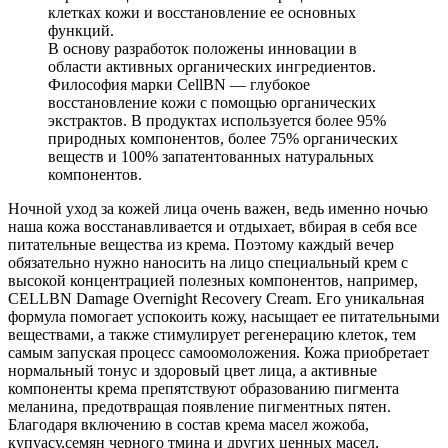
клетках кожи и восстановление ее основных
функций.
В основу разработок положены инновации в
области активных органических ингредиентов.
Философия марки CellBN — глубокое
восстановление кожи с помощью органических
экстрактов. В продуктах используется более 95%
природных компонентов, более 75% органических
веществ и 100% запатентованных натуральных
компонентов.
Ночной уход за кожей лица очень важен, ведь именно ночью
наша кожа восстанавливается и отдыхает, вбирая в себя все
питательные вещества из крема. Поэтому каждый вечер
обязательно нужно наносить на лицо специальный крем с
высокой концентрацией полезных компонентов, например,
CELLBN Damage Overnight Recovery Creаm. Его уникальная
формула помогает успокоить кожу, насыщает ее питательными
веществами, а также стимулирует регенерацию клеток, тем
самым запуская процесс самоомоложения. Кожа приобретает
нормальный тонус и здоровый цвет лица, а активные
компоненты крема препятствуют образованию пигмента
меланина, предотвращая появление пигментных пятен.
Благодаря включению в состав крема масел жожоба,
купуасу,семян черного тмина и других ценных масел,