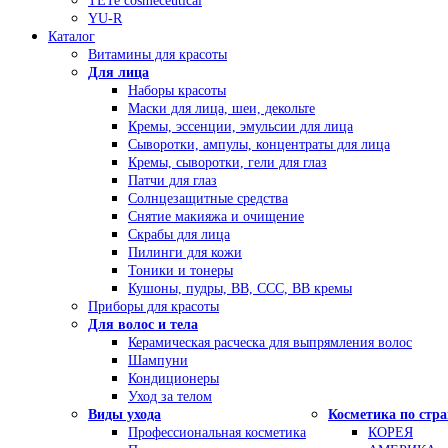
TETe cosmeceutical
YU-R
Каталог
Витамины для красоты
Для лица
Наборы красоты
Маски для лица, шеи, декольте
Кремы, эссенции, эмульсии для лица
Сыворотки, ампулы, концентраты для лица
Кремы, сыворотки, гели для глаз
Патчи для глаз
Солнцезащитные средства
Снятие макияжа и очищение
Скрабы для лица
Пилинги для кожи
Тоники и тонеры
Кушоны, пудры, ВВ, ССС, ВВ кремы
Приборы для красоты
Для волос и тела
Керамическая расческа для выпрямления волос
Шампуни
Кондиционеры
Уход за телом
Виды ухода
Косметика по стр
Профессиональная косметика
КОРЕЯ