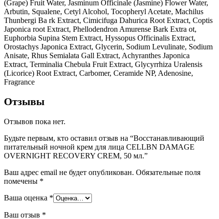
(Grape) Fruit Water, Jasminum Officinale (Jasmine) Flower Water,
Arbutin, Squalene, Cetyl Alcohol, Tocopheryl Acetate, Machilus
Thunbergi Ba rk Extract, Cimicifuga Dahurica Root Extract, Coptis
Japonica root Extract, Phellodendron Amurense Bark Extra ot,
Euphorbia Supina Stem Extract, Hyssopus Officinalis Extract,
Orostachys Japonica Extract, Glycerin, Sodium Levulinate, Sodium
Anisate, Rhus Semialata Gall Extract, Achyranthes Japonica
Extract, Terminalia Chebula Fruit Extract, Glycyrrhiza Uralensis
(Licorice) Root Extract, Carbomer, Ceramide NP, Adenosine,
Fragrance
Отзывы
Отзывов пока нет.
Будьте первым, кто оставил отзыв на “Восстанавливающий
питательный ночной крем для лица CELLBN DAMAGE
OVERNIGHT RECOVERY CREM, 50 мл.”
Ваш адрес email не будет опубликован.
Обязательные поля
помечены
*
Ваша оценка
*
Ваш отзыв
*