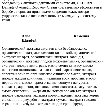
обладающих антиоксидантными свойствами, CELLBN
Damage Overnight Recovery Creаm чрезвычайно эффективен в
борьбе с первыми признаками старения кожи, потери
упругости, также позволяет повысить иммунную систему
кожи.
Алоэ Камелия
Шалфей
Органический экстракт листьев алоэ барбадосского,
органический экстракт камелии китайской, органический
экстракт шалфея, органический экстракт лаванды,
органический экстракт плодов можжевельника, органический
экстракт плодов винограда, масло семян купуасу, масло
лепестков шиповника, масло жожоба, аргановое масло,
сорбитан оливат, органическое оливковое масло, экстракт
плодов акации кончинна, пчелиный воск, арбутин, масло
первоцвета, масло черного тмина, содиум гиалуронат,
коллаген, аденозин, шелковые аминокислоты, загуститель —
смола склероций, 3-керамиды, токоферол ацетат, экстракт
плодов баклажана, экстракт корня лакрицы, экстракт корня
соломоцвета двузубого, экстракт сумаха, экстракт плодов
терминалии хебулы, экстракт плодов грейпфрута,