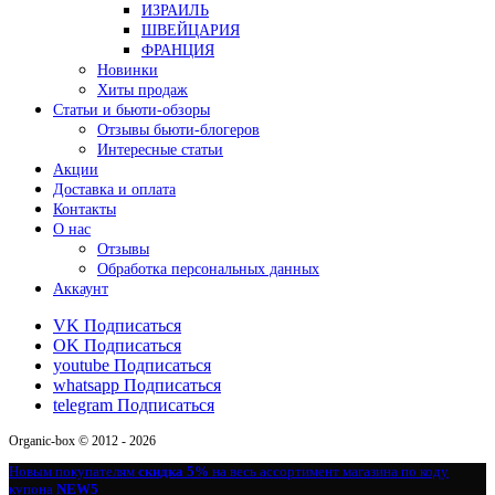
ИЗРАИЛЬ
ШВЕЙЦАРИЯ
ФРАНЦИЯ
Новинки
Хиты продаж
Статьи и бьюти-обзоры
Отзывы бьюти-блогеров
Интересные статьи
Акции
Доставка и оплата
Контакты
О нас
Отзывы
Обработка персональных данных
Аккаунт
VK
Подписаться
OK
Подписаться
youtube
Подписаться
whatsapp
Подписаться
telegram
Подписаться
Organic-box © 2012 - 2026
Новым покупателям
скидка 5%
на весь ассортимент магазина по коду
купона
NEW5