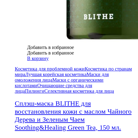
Добавить в избранное
Добавить в избранное
В корзину
Косметика для проблемной кожи
Косметика по странам
мира
Лучшая корейская косметика
Маски для
омоложения лица
Маски с органическими
кислотами
Очищающие средства для
лица
Пилинги
Селективная косметика для лица
Сплэш-маска BLITHE для
восстановления кожи с маслом Чайного
Дерева и Зеленым Чаем
Soothing&Healing Green Tea, 150 мл.