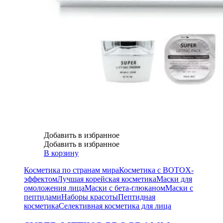
Добавить в избранное
Добавить в избранное
В корзину
Косметика по странам мира
Косметика с BOTOX-
эффектом
Лучшая корейская косметика
Маски для
омоложения лица
Маски с бета-глюканом
Маски с
пептидами
Наборы красоты
Пептидная
косметика
Селективная косметика для лица