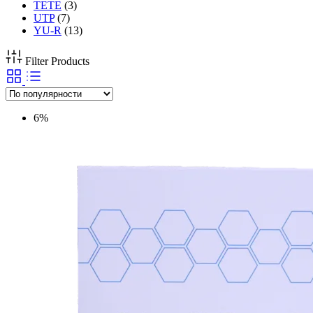
TETE
(3)
UTP
(7)
YU-R
(13)
Filter Products
6%