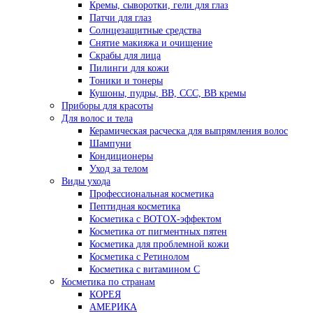
Кремы, сыворотки, гели для глаз
Патчи для глаз
Солнцезащитные средства
Снятие макияжа и очищение
Скрабы для лица
Пилинги для кожи
Тоники и тонеры
Кушоны, пудры, ВВ, ССС, ВВ кремы
Приборы для красоты
Для волос и тела
Керамическая расческа для выпрямления волос
Шампуни
Кондиционеры
Уход за телом
Виды ухода
Профессиональная косметика
Пептидная косметика
Косметика с BOTOX-эффектом
Косметика от пигментных пятен
Косметика для проблемной кожи
Косметика с Ретинолом
Косметика с витамином С
Косметика по странам
КОРЕЯ
АМЕРИКА