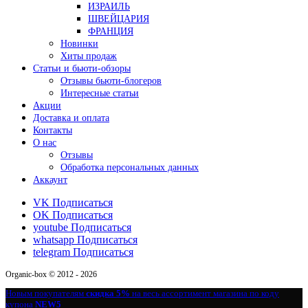
ИЗРАИЛЬ
ШВЕЙЦАРИЯ
ФРАНЦИЯ
Новинки
Хиты продаж
Статьи и бьюти-обзоры
Отзывы бьюти-блогеров
Интересные статьи
Акции
Доставка и оплата
Контакты
О нас
Отзывы
Обработка персональных данных
Аккаунт
VK
Подписаться
OK
Подписаться
youtube
Подписаться
whatsapp
Подписаться
telegram
Подписаться
Organic-box © 2012 - 2026
Новым покупателям
скидка 5%
на весь ассортимент магазина по коду
купона
NEW5