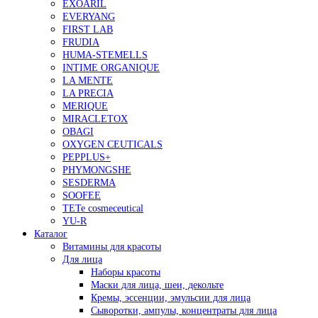
EXOARIL
EVERYANG
FIRST LAB
FRUDIA
HUMA-STEMELLS
INTIME ORGANIQUE
LA MENTE
LA PRECIA
MERIQUE
MIRACLETOX
OBAGI
OXYGEN CEUTICALS
PEPPLUS+
PHYMONGSHE
SESDERMA
SOOFEE
TETe cosmeceutical
YU-R
Каталог
Витамины для красоты
Для лица
Наборы красоты
Маски для лица, шеи, декольте
Кремы, эссенции, эмульсии для лица
Сыворотки, ампулы, концентраты для лица