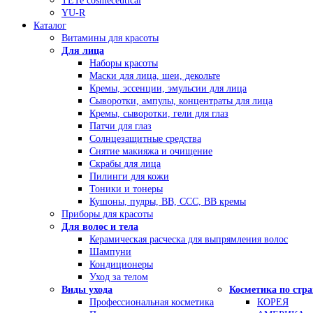
TETe cosmeceutical
YU-R
Каталог
Витамины для красоты
Для лица
Наборы красоты
Маски для лица, шеи, декольте
Кремы, эссенции, эмульсии для лица
Сыворотки, ампулы, концентраты для лица
Кремы, сыворотки, гели для глаз
Патчи для глаз
Солнцезащитные средства
Снятие макияжа и очищение
Скрабы для лица
Пилинги для кожи
Тоники и тонеры
Кушоны, пудры, ВВ, ССС, ВВ кремы
Приборы для красоты
Для волос и тела
Керамическая расческа для выпрямления волос
Шампуни
Кондиционеры
Уход за телом
Виды ухода
Косметика по стр
Профессиональная косметика
КОРЕЯ