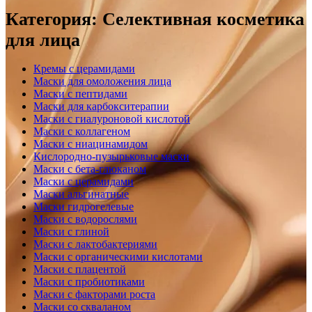
Категория:
Селективная косметика
для лица
Кремы с церамидами
Маски для омоложения лица
Маски с пептидами
Маски для карбокситерапии
Маски с гиалуроновой кислотой
Маски с коллагеном
Маски с ниацинамидом
Кислородно-пузырьковые маски
Маски с бета-глюканом
Маски с церамидами
Маски альгинатные
Маски гидрогелевые
Маски с водорослями
Маски с глиной
Маски с лактобактериями
Маски с органическими кислотами
Маски с плацентой
Маски с пробиотиками
Маски с факторами роста
Маски со скваланом