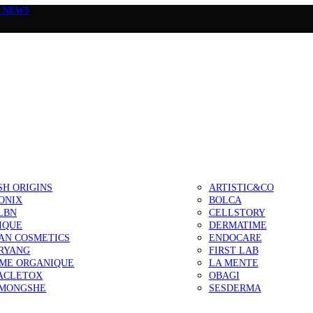
а
NEW5
SH ORIGINS
ARTISTIC&CO
ONIX
BOLCA
LBN
CELLSTORY
IQUE
DERMATIME
AN COSMETICS
ENDOCARE
RYANG
FIRST LAB
IME ORGANIQUE
LA MENTE
ACLETOX
OBAGI
MONGSHE
SESDERMA