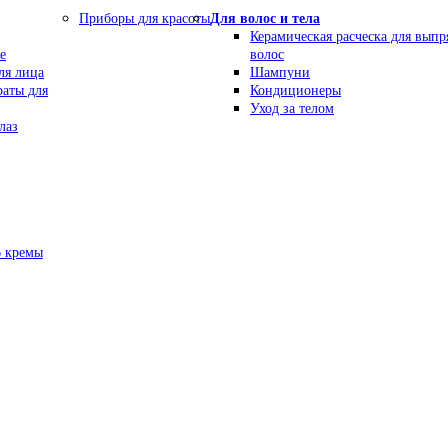
Приборы для красоты
Для волос и тела
Керамическая расческа для вып
е
волос
ля лица
Шампуни
раты для
Кондиционеры
Уход за телом
лаз
В кремы