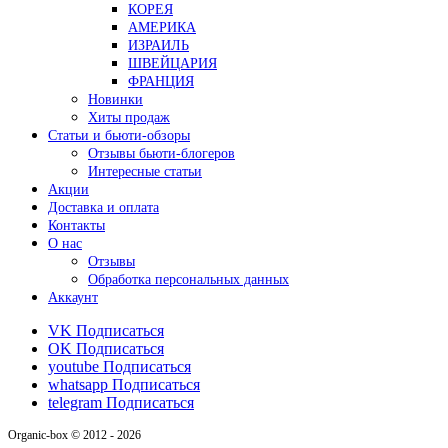
КОРЕЯ
АМЕРИКА
ИЗРАИЛЬ
ШВЕЙЦАРИЯ
ФРАНЦИЯ
Новинки
Хиты продаж
Статьи и бьюти-обзоры
Отзывы бьюти-блогеров
Интересные статьи
Акции
Доставка и оплата
Контакты
О нас
Отзывы
Обработка персональных данных
Аккаунт
VK
Подписаться
OK
Подписаться
youtube
Подписаться
whatsapp
Подписаться
telegram
Подписаться
Organic-box © 2012 - 2026