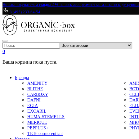
Новым покупателям
скидка 5%
на весь ассортимент магазина по коду купон
8 (495) 233-64-54
0
Ваша корзина пока пуста.
Бренды
AMENITY
AMI
BLITHE
BOT
CARBOXY
CEL
DAFNI
DAR
EGIA
ELD
EXOARIL
EVE
HUMA-STEMELLS
INT
MERIQUE
MIR
PEPPLUS+
PHY
TETe cosmeceutical