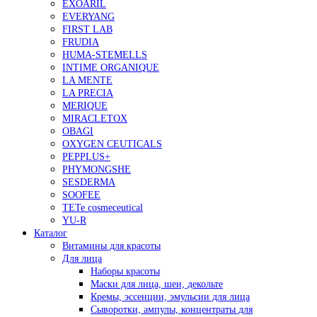
EXOARIL
EVERYANG
FIRST LAB
FRUDIA
HUMA-STEMELLS
INTIME ORGANIQUE
LA MENTE
LA PRECIA
MERIQUE
MIRACLETOX
OBAGI
OXYGEN CEUTICALS
PEPPLUS+
PHYMONGSHE
SESDERMA
SOOFEE
TETe cosmeceutical
YU-R
Каталог
Витамины для красоты
Для лица
Наборы красоты
Маски для лица, шеи, декольте
Кремы, эссенции, эмульсии для лица
Сыворотки, ампулы, концентраты для