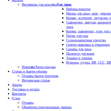
Каталог
Витамины для красоты
Для лица
Наборы красоты
Маски для лица, шеи, декольт
Кремы, эссенции, эмульсии д
Сыворотки, ампулы, концент
лица
Кремы, сыворотки, гели для г
Патчи для глаз
Солнцезащитные средства
Снятие макияжа и очищение
Скрабы для лица
Пилинги для кожи
Тоники и тонеры
Кушоны, пудры, ВВ, ССС, В
Новинки
Хиты продаж
Статьи и бьюти-обзоры
Отзывы бьюти-блогеров
Интересные статьи
Акции
Доставка и оплата
Контакты
О нас
Отзывы
Обработка персональных данных