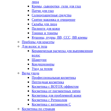
лица
Кремы, сыворотки, гели для глаз
Патчи для глаз
Солнцезащитные средства
Снятие макияжа и очищение
Скрабы для лица
Пилинги для кожи
Тоники и тонеры
Кушоны, пудры, ВВ, ССС, ВВ кремы
Приборы для красоты
Для волос и тела
Керамическая расческа для выпрямления
волос
Шампуни
Кондиционеры
Уход за телом
Виды ухода
Профессиональная косметика
Пептидная косметика
Косметика с BOTOX-эффектом
Косметика от пигментных пятен
Косметика для проблемной кожи
Косметика с Ретинолом
Косметика с витамином С
Косметика по странам